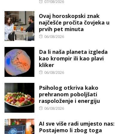
Posted
07/08/2026
on
Ovaj horoskopski znak
najčešće pročita čovjeka u
prvih pet minuta
Posted
06/08/2026
on
Da li naša planeta izgleda
kao krompir ili kao plavi
kliker
Posted
06/08/2026
on
Psiholog otkriva kako
prehranom poboljšati
raspoloženje i energiju
Posted
06/08/2026
on
AI sve više radi umjesto nas:
Postajemo li zbog toga