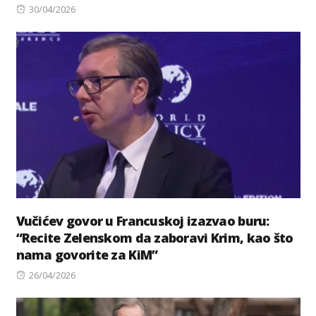
Posted
30/04/2026
on
Vučićev govor u Francuskoj izazvao buru:
“Recite Zelenskom da zaboravi Krim, kao što
nama govorite za KiM”
Posted
26/04/2026
on