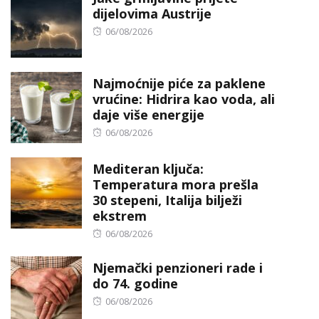
dijelovima Austrije
Posted
06/08/2026
on
Najmoćnije piće za paklene
vrućine: Hidrira kao voda, ali
daje više energije
Posted
06/08/2026
on
Mediteran ključa:
Temperatura mora prešla
30 stepeni, Italija bilježi
ekstrem
Posted
06/08/2026
on
Njemački penzioneri rade i
do 74. godine
Posted
06/08/2026
on