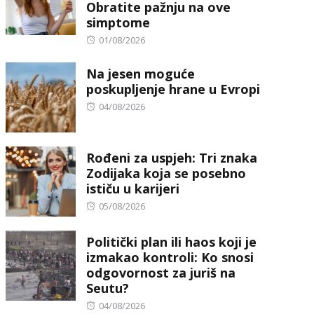
Obratite pažnju na ove
simptome
Posted
01/08/2026
on
Na jesen moguće
poskupljenje hrane u Evropi
Posted
04/08/2026
on
Rođeni za uspjeh: Tri znaka
Zodijaka koja se posebno
ističu u karijeri
Posted
05/08/2026
on
Politički plan ili haos koji je
izmakao kontroli: Ko snosi
odgovornost za juriš na
Seutu?
Posted
04/08/2026