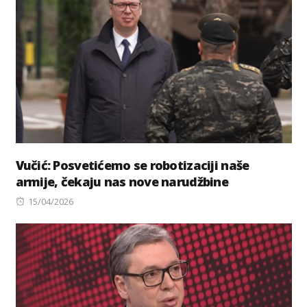
Vučić: Posvetićemo se robotizaciji naše
armije, čekaju nas nove narudžbine
Posted
15/04/2026
on