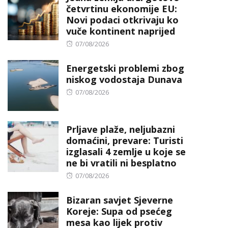
četvrtinu ekonomije EU:
Novi podaci otkrivaju ko
vuče kontinent naprijed
Posted
07/08/2026
on
Energetski problemi zbog
niskog vodostaja Dunava
Posted
07/08/2026
on
Prljave plaže, neljubazni
domaćini, prevare: Turisti
izglasali 4 zemlje u koje se
ne bi vratili ni besplatno
Posted
07/08/2026
on
Bizaran savjet Sjeverne
Koreje: Supa od psećeg
mesa kao lijek protiv