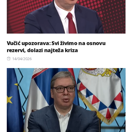
Vučić upozorava: Svi živimo na osnovu
rezervi, dolazi najteža kriza
Posted
14/04/2026
on