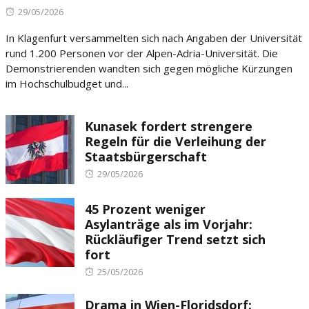
Posted
29/05/2026
on
In Klagenfurt versammelten sich nach Angaben der Universität
rund 1.200 Personen vor der Alpen-Adria-Universität. Die
Demonstrierenden wandten sich gegen mögliche Kürzungen
im Hochschulbudget und...
Kunasek fordert strengere
Regeln für die Verleihung der
Staatsbürgerschaft
Posted
29/05/2026
on
45 Prozent weniger
Asylanträge als im Vorjahr:
Rückläufiger Trend setzt sich
fort
Posted
25/05/2026
on
Drama in Wien-Floridsdorf: