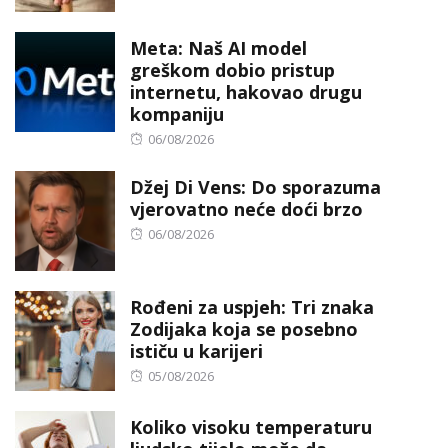
Meta: Naš AI model
greškom dobio pristup
internetu, hakovao drugu
kompaniju
Posted
06/08/2026
on
Džej Di Vens: Do sporazuma
vjerovatno neće doći brzo
Posted
06/08/2026
on
Rođeni za uspjeh: Tri znaka
Zodijaka koja se posebno
ističu u karijeri
Posted
05/08/2026
on
Koliko visoku temperaturu