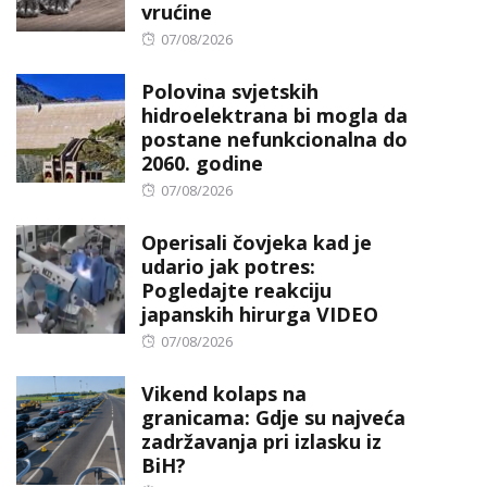
vrućine
Posted
07/08/2026
on
Polovina svjetskih
hidroelektrana bi mogla da
postane nefunkcionalna do
2060. godine
Posted
07/08/2026
on
Operisali čovjeka kad je
udario jak potres:
Pogledajte reakciju
japanskih hirurga VIDEO
Posted
07/08/2026
on
Vikend kolaps na
granicama: Gdje su najveća
zadržavanja pri izlasku iz
BiH?