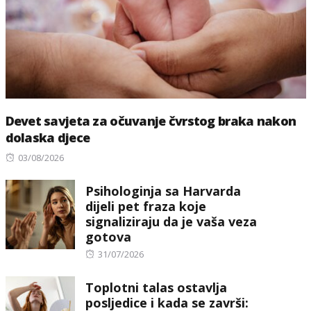
Devet savjeta za očuvanje čvrstog braka nakon
dolaska djece
Posted
03/08/2026
on
Psihologinja sa Harvarda
dijeli pet fraza koje
signaliziraju da je vaša veza
gotova
Posted
31/07/2026
on
Toplotni talas ostavlja
posljedice i kada se završi: