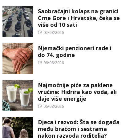
on
Saobraćajni kolaps na granici
Crne Gore i Hrvatske, čeka se
više od 10 sati
Posted
02/08/2026
on
Njemački penzioneri rade i
do 74. godine
Posted
06/08/2026
on
Najmoćnije piće za paklene
vrućine: Hidrira kao voda, ali
daje više energije
Posted
06/08/2026
on
Djeca i razvod: Šta se događa
među braćom i sestrama
nakon razvoda roditelja?