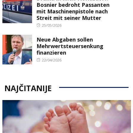
Bosnier bedroht Passanten
mit Maschinenpistole nach
Streit mit seiner Mutter
Posted
25/05/2026
on
Neue Abgaben sollen
Mehrwertsteuersenkung
finanzieren
Posted
22/04/2026
on
NAJČITANIJE