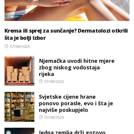
Krema ili sprej za sunčanje? Dermatolozi otkrili
šta je bolji izbor
Posted
07/08/2026
on
Njemačka uvodi hitne mjere
zbog niskog vodostaja
rijeka
Posted
07/08/2026
on
Svjetske cijene hrane
ponovo porasle, evo i šta je
najviše poskupjelo
Posted
07/08/2026
on
Jedna zemlja drži gotovo