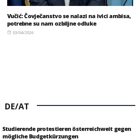
Vučić: Čovječanstvo se nalazi na ivici ambisa,
potrebne su nam ozbiljne odluke
Posted
03/04/2026
on
DE/AT
Studierende protestieren österreichweit gegen
mögliche Budgetkürzungen