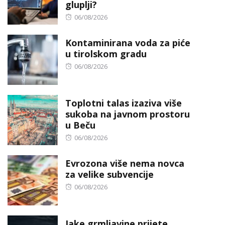
gluplji?
Posted
06/08/2026
on
Kontaminirana voda za piće
u tirolskom gradu
Posted
06/08/2026
on
Toplotni talas izaziva više
sukoba na javnom prostoru
u Beču
Posted
06/08/2026
on
Evrozona više nema novca
za velike subvencije
Posted
06/08/2026
on
Jake grmljavine prijete