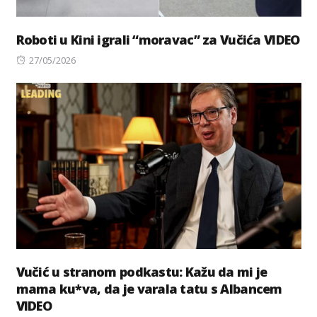
Roboti u Kini igrali “moravac” za Vučića VIDEO
Posted
27/05/2026
on
Vučić u stranom podkastu: Kažu da mi je
mama ku*va, da je varala tatu s Albancem
VIDEO