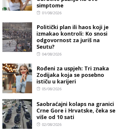
simptome
Posted
01/08/2026
on
Politički plan ili haos koji je
izmakao kontroli: Ko snosi
odgovornost za juriš na
Seutu?
Posted
04/08/2026
on
Rođeni za uspjeh: Tri znaka
Zodijaka koja se posebno
ističu u karijeri
Posted
05/08/2026
on
Saobraćajni kolaps na granici
Crne Gore i Hrvatske, čeka se
više od 10 sati
Posted
02/08/2026
on