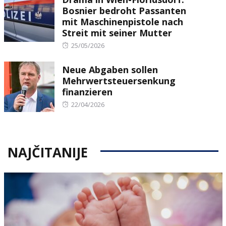
Bosnier bedroht Passanten
mit Maschinenpistole nach
Streit mit seiner Mutter
Posted
25/05/2026
on
Neue Abgaben sollen
Mehrwertsteuersenkung
finanzieren
Posted
22/04/2026
on
NAJČITANIJE