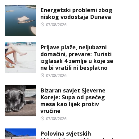
on
Energetski problemi zbog
niskog vodostaja Dunava
Posted
07/08/2026
on
Prljave plaže, neljubazni
domaćini, prevare: Turisti
izglasali 4 zemlje u koje se
ne bi vratili ni besplatno
Posted
07/08/2026
on
Bizaran savjet Sjeverne
Koreje: Supa od psećeg
mesa kao lijek protiv
vrućine
Posted
07/08/2026
on
Polovina svjetskih