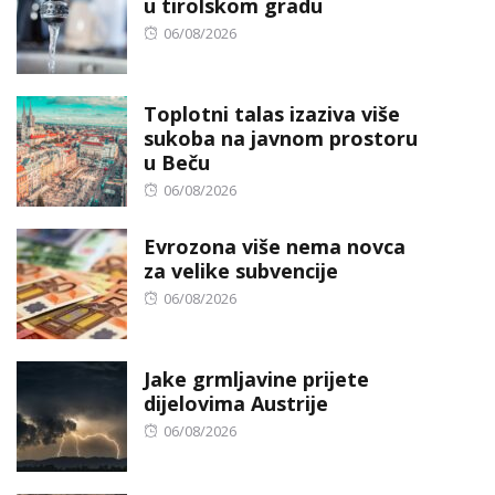
u tirolskom gradu
Posted
06/08/2026
on
Toplotni talas izaziva više
sukoba na javnom prostoru
u Beču
Posted
06/08/2026
on
Evrozona više nema novca
za velike subvencije
Posted
06/08/2026
on
Jake grmljavine prijete
dijelovima Austrije
Posted
06/08/2026
on