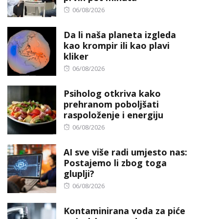
Posted
06/08/2026
on
Da li naša planeta izgleda
kao krompir ili kao plavi
kliker
Posted
06/08/2026
on
Psiholog otkriva kako
prehranom poboljšati
raspoloženje i energiju
Posted
06/08/2026
on
AI sve više radi umjesto nas:
Postajemo li zbog toga
gluplji?
Posted
06/08/2026
on
Kontaminirana voda za piće