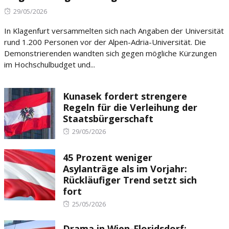
Posted
29/05/2026
on
In Klagenfurt versammelten sich nach Angaben der Universität
rund 1.200 Personen vor der Alpen-Adria-Universität. Die
Demonstrierenden wandten sich gegen mögliche Kürzungen
im Hochschulbudget und...
Kunasek fordert strengere
Regeln für die Verleihung der
Staatsbürgerschaft
Posted
29/05/2026
on
45 Prozent weniger
Asylanträge als im Vorjahr:
Rückläufiger Trend setzt sich
fort
Posted
25/05/2026
on
Drama in Wien-Floridsdorf: