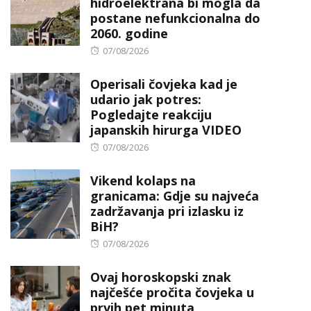
hidroelektrana bi mogla da
postane nefunkcionalna do
2060. godine
Posted
07/08/2026
on
Operisali čovjeka kad je
udario jak potres:
Pogledajte reakciju
japanskih hirurga VIDEO
Posted
07/08/2026
on
Vikend kolaps na
granicama: Gdje su najveća
zadržavanja pri izlasku iz
BiH?
Posted
07/08/2026
on
Ovaj horoskopski znak
najčešće pročita čovjeka u
prvih pet minuta