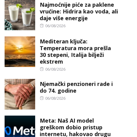
Najmoćnije piće za paklene
vrućine: Hidrira kao voda, ali
daje više energije
Posted
06/08/2026
on
Mediteran ključa:
Temperatura mora prešla
30 stepeni, Italija bilježi
ekstrem
Posted
06/08/2026
on
Njemački penzioneri rade i
do 74. godine
Posted
06/08/2026
on
Meta: Naš AI model
greškom dobio pristup
internetu, hakovao drugu