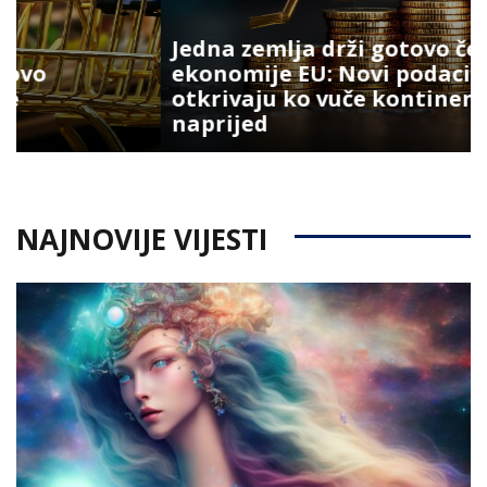
Jedna zemlja drži gotovo četvrtinu
ekonomije EU: Novi podaci
otkrivaju ko vuče kontinent
naprijed
NAJNOVIJE VIJESTI