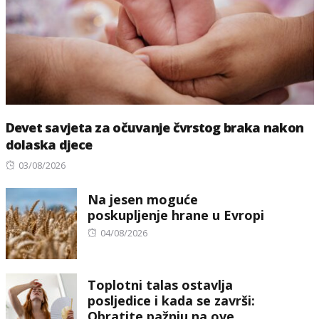
Devet savjeta za očuvanje čvrstog braka nakon
dolaska djece
Posted
03/08/2026
on
Na jesen moguće
poskupljenje hrane u Evropi
Posted
04/08/2026
on
Toplotni talas ostavlja
posljedice i kada se završi:
Obratite pažnju na ove