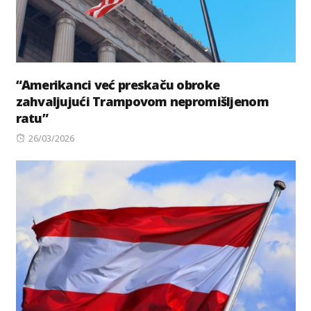
“Amerikanci već preskaču obroke
zahvaljujući Trampovom nepromišljenom
ratu”
Posted
26/03/2026
on