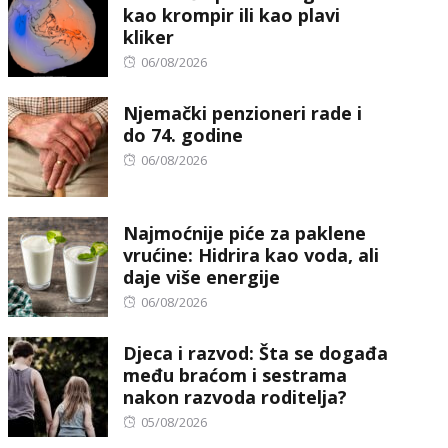
kao krompir ili kao plavi
kliker
Posted
06/08/2026
on
Njemački penzioneri rade i
do 74. godine
Posted
06/08/2026
on
Najmoćnije piće za paklene
vrućine: Hidrira kao voda, ali
daje više energije
Posted
06/08/2026
on
Djeca i razvod: Šta se događa
među braćom i sestrama
nakon razvoda roditelja?
Posted
05/08/2026
on