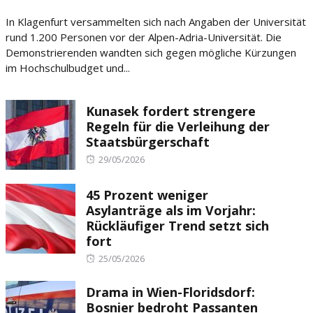
on
In Klagenfurt versammelten sich nach Angaben der Universität
rund 1.200 Personen vor der Alpen-Adria-Universität. Die
Demonstrierenden wandten sich gegen mögliche Kürzungen
im Hochschulbudget und...
Kunasek fordert strengere
Regeln für die Verleihung der
Staatsbürgerschaft
Posted
29/05/2026
on
45 Prozent weniger
Asylanträge als im Vorjahr:
Rückläufiger Trend setzt sich
fort
Posted
25/05/2026
on
Drama in Wien-Floridsdorf:
Bosnier bedroht Passanten