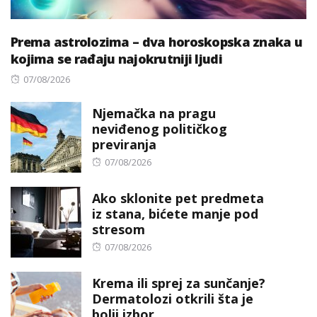
Prema astrolozima – dva horoskopska znaka u
kojima se rađaju najokrutniji ljudi
Posted
07/08/2026
on
Njemačka na pragu
neviđenog političkog
previranja
Posted
07/08/2026
on
Ako sklonite pet predmeta
iz stana, bićete manje pod
stresom
Posted
07/08/2026
on
Krema ili sprej za sunčanje?
Dermatolozi otkrili šta je
bolji izbor