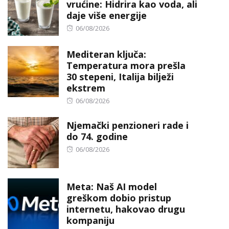
vrućine: Hidrira kao voda, ali
daje više energije
Posted
06/08/2026
on
Mediteran ključa:
Temperatura mora prešla
30 stepeni, Italija bilježi
ekstrem
Posted
06/08/2026
on
Njemački penzioneri rade i
do 74. godine
Posted
06/08/2026
on
Meta: Naš AI model
greškom dobio pristup
internetu, hakovao drugu
kompaniju