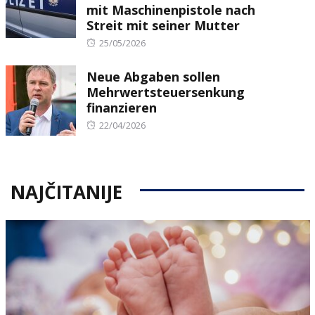
mit Maschinenpistole nach
Streit mit seiner Mutter
Posted
25/05/2026
on
Neue Abgaben sollen
Mehrwertsteuersenkung
finanzieren
Posted
22/04/2026
on
NAJČITANIJE