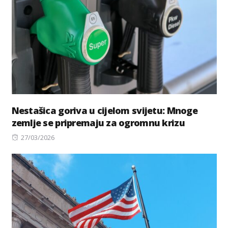
Nestašica goriva u cijelom svijetu: Mnoge
zemlje se pripremaju za ogromnu krizu
Posted
27/03/2026
on