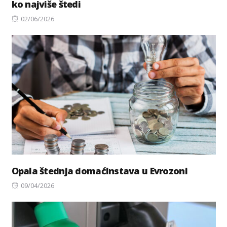
ko najviše štedi
Posted
02/06/2026
on
Opala štednja domaćinstava u Evrozoni
Posted
09/04/2026
on