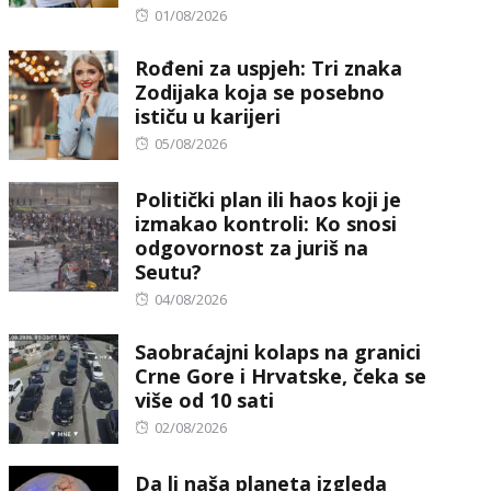
Posted
01/08/2026
on
Rođeni za uspjeh: Tri znaka
Zodijaka koja se posebno
ističu u karijeri
Posted
05/08/2026
on
Politički plan ili haos koji je
izmakao kontroli: Ko snosi
odgovornost za juriš na
Seutu?
Posted
04/08/2026
on
Saobraćajni kolaps na granici
Crne Gore i Hrvatske, čeka se
više od 10 sati
Posted
02/08/2026
on
Da li naša planeta izgleda