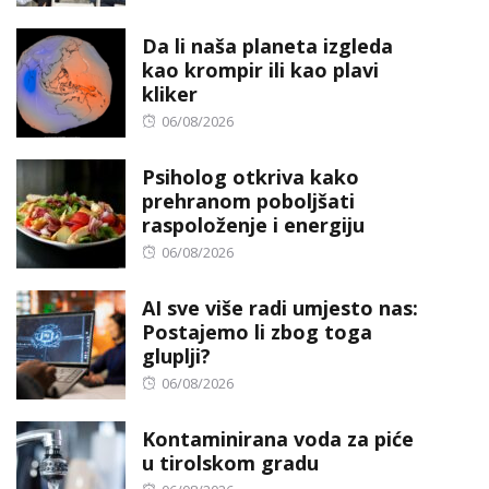
on
Da li naša planeta izgleda
kao krompir ili kao plavi
kliker
Posted
06/08/2026
on
Psiholog otkriva kako
prehranom poboljšati
raspoloženje i energiju
Posted
06/08/2026
on
AI sve više radi umjesto nas:
Postajemo li zbog toga
gluplji?
Posted
06/08/2026
on
Kontaminirana voda za piće
u tirolskom gradu