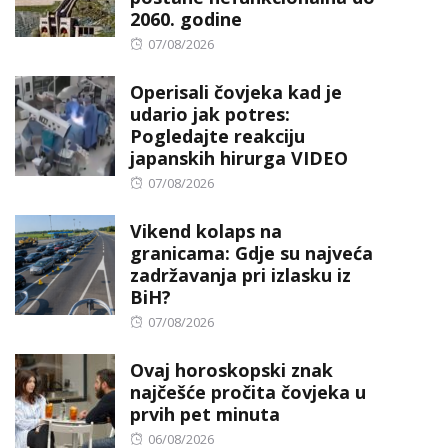
2060. godine
Posted
07/08/2026
on
Operisali čovjeka kad je
udario jak potres:
Pogledajte reakciju
japanskih hirurga VIDEO
Posted
07/08/2026
on
Vikend kolaps na
granicama: Gdje su najveća
zadržavanja pri izlasku iz
BiH?
Posted
07/08/2026
on
Ovaj horoskopski znak
najčešće pročita čovjeka u
prvih pet minuta
Posted
06/08/2026