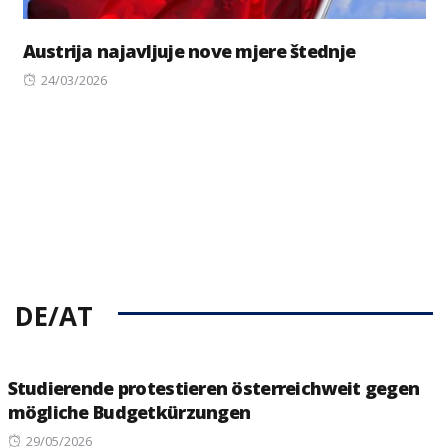
Austrija najavljuje nove mjere štednje
Posted
24/03/2026
on
DE/AT
Studierende protestieren österreichweit gegen
mögliche Budgetkürzungen
Posted
29/05/2026