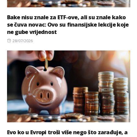
Bake nisu znale za ETF-ove, ali su znale kako
se čuva novac: Ovo su finansijske lekcije koje
ne gube vrijednost
Posted
28/07/2026
on
Evo ko u Evropi troši više nego što zarađuje, a