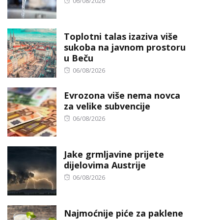
Posted
06/08/2026
on
Toplotni talas izaziva više
sukoba na javnom prostoru
u Beču
Posted
06/08/2026
on
Evrozona više nema novca
za velike subvencije
Posted
06/08/2026
on
Jake grmljavine prijete
dijelovima Austrije
Posted
06/08/2026
on
Najmoćnije piće za paklene