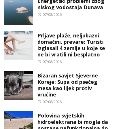
Energetski problemi zbog
niskog vodostaja Dunava
Posted
07/08/2026
on
Prljave plaže, neljubazni
domaćini, prevare: Turisti
izglasali 4 zemlje u koje se
ne bi vratili ni besplatno
Posted
07/08/2026
on
Bizaran savjet Sjeverne
Koreje: Supa od psećeg
mesa kao lijek protiv
vrućine
Posted
07/08/2026
on
Polovina svjetskih
hidroelektrana bi mogla da
postane nefunkcionalna do