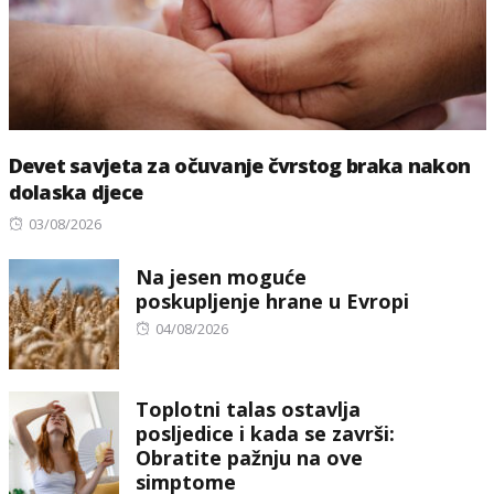
Devet savjeta za očuvanje čvrstog braka nakon
dolaska djece
Posted
03/08/2026
on
Na jesen moguće
poskupljenje hrane u Evropi
Posted
04/08/2026
on
Toplotni talas ostavlja
posljedice i kada se završi:
Obratite pažnju na ove
simptome