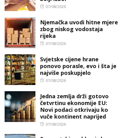
Posted
07/08/2026
on
Njemačka uvodi hitne mjere
zbog niskog vodostaja
rijeka
Posted
07/08/2026
on
Svjetske cijene hrane
ponovo porasle, evo i šta je
najviše poskupjelo
Posted
07/08/2026
on
Jedna zemlja drži gotovo
četvrtinu ekonomije EU:
Novi podaci otkrivaju ko
vuče kontinent naprijed
Posted
07/08/2026
on