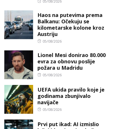
Posted
05/08/2026
on
Haos na putevima prema
Balkanu: Očekuju se
kilometarske kolone kroz
Austriju
Posted
05/08/2026
on
Lionel Mesi donirao 80.000
evra za obnovu poslije
požara u Madridu
Posted
05/08/2026
on
UEFA ukida pravilo koje je
godinama zbunjivalo
navijače
Posted
05/08/2026
on
Prvi put ikad: AI izmislio