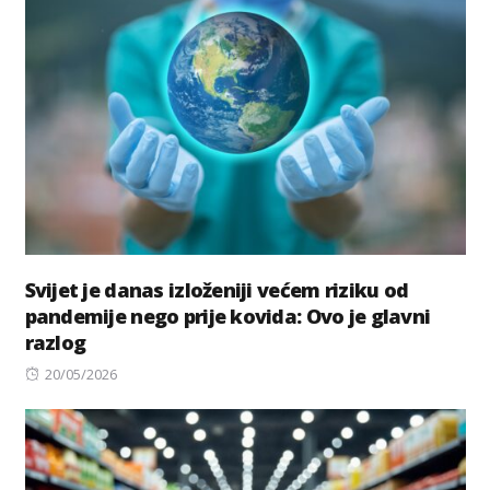
Svijet je danas izloženiji većem riziku od
pandemije nego prije kovida: Ovo je glavni
razlog
Posted
20/05/2026
on