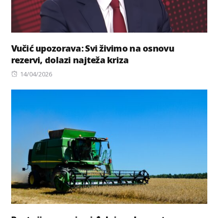
Vučić upozorava: Svi živimo na osnovu
rezervi, dolazi najteža kriza
Posted
14/04/2026
on