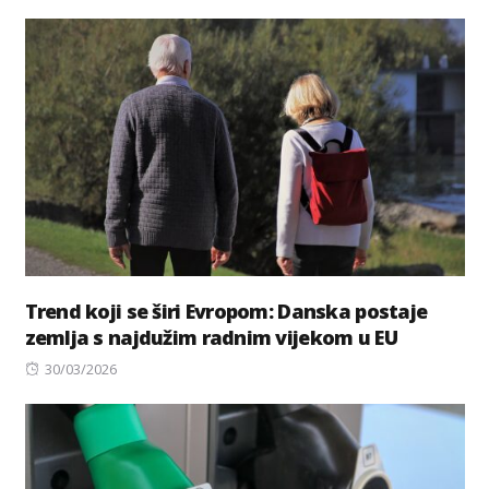
on
Trend koji se širi Evropom: Danska postaje
zemlja s najdužim radnim vijekom u EU
Posted
30/03/2026
on