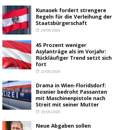
Kunasek fordert strengere
Regeln für die Verleihung der
Staatsbürgerschaft
Posted
29/05/2026
on
45 Prozent weniger
Asylanträge als im Vorjahr:
Rückläufiger Trend setzt sich
fort
Posted
25/05/2026
on
Drama in Wien-Floridsdorf:
Bosnier bedroht Passanten
mit Maschinenpistole nach
Streit mit seiner Mutter
Posted
25/05/2026
on
Neue Abgaben sollen