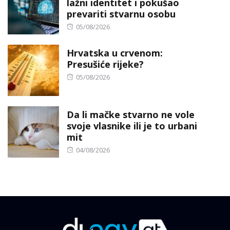
lažni identitet i pokušao
prevariti stvarnu osobu
Posted
05/08/2026
on
Hrvatska u crvenom:
Presušiće rijeke?
Posted
05/08/2026
on
Da li mačke stvarno ne vole
svoje vlasnike ili je to urbani
mit
Posted
04/08/2026
on