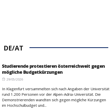
DE/AT
Studierende protestieren österreichweit gegen
mögliche Budgetkürzungen
Posted
29/05/2026
on
In Klagenfurt versammelten sich nach Angaben der Universität
rund 1.200 Personen vor der Alpen-Adria-Universität. Die
Demonstrierenden wandten sich gegen mögliche Kürzungen
im Hochschulbudget und...