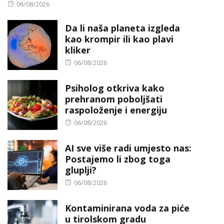
Posted
06/08/2026
on
Da li naša planeta izgleda
kao krompir ili kao plavi
kliker
Posted
06/08/2026
on
Psiholog otkriva kako
prehranom poboljšati
raspoloženje i energiju
Posted
06/08/2026
on
AI sve više radi umjesto nas:
Postajemo li zbog toga
gluplji?
Posted
06/08/2026
on
Kontaminirana voda za piće
u tirolskom gradu