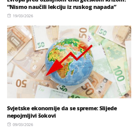
“Nismo naučili lekciju iz ruskog napada”
Posted
19/03/2026
on
Svjetske ekonomije da se spreme: Slijede
nepojmljivi šokovi
Posted
09/03/2026
on