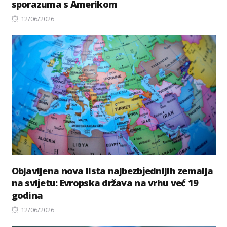
sporazuma s Amerikom
Posted
12/06/2026
on
Objavljena nova lista najbezbјednijih zemalja
na sviјetu: Evropska država na vrhu već 19
godina
Posted
12/06/2026
on