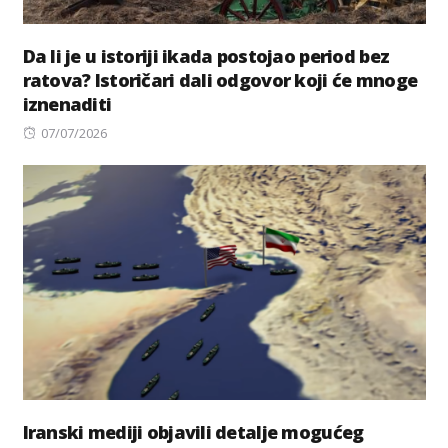
Da li je u istoriji ikada postojao period bez
ratova? Istoričari dali odgovor koji će mnoge
iznenaditi
Posted
07/07/2026
on
Iranski mediji objavili detalje mogućeg