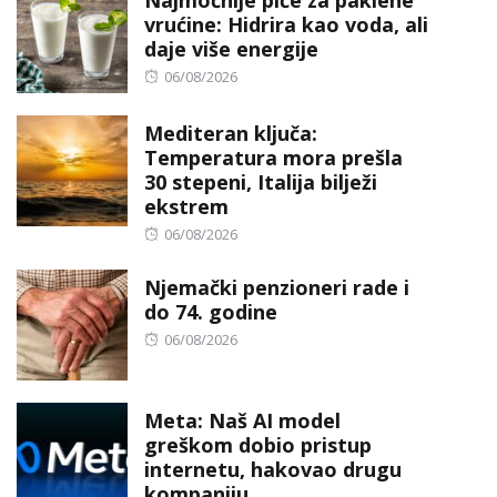
vrućine: Hidrira kao voda, ali
daje više energije
Posted
06/08/2026
on
Mediteran ključa:
Temperatura mora prešla
30 stepeni, Italija bilježi
ekstrem
Posted
06/08/2026
on
Njemački penzioneri rade i
do 74. godine
Posted
06/08/2026
on
Meta: Naš AI model
greškom dobio pristup
internetu, hakovao drugu
kompaniju