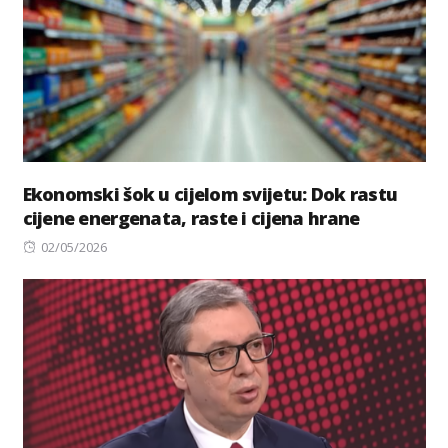
Ekonomski šok u cijelom svijetu: Dok rastu
cijene energenata, raste i cijena hrane
Posted
02/05/2026
on