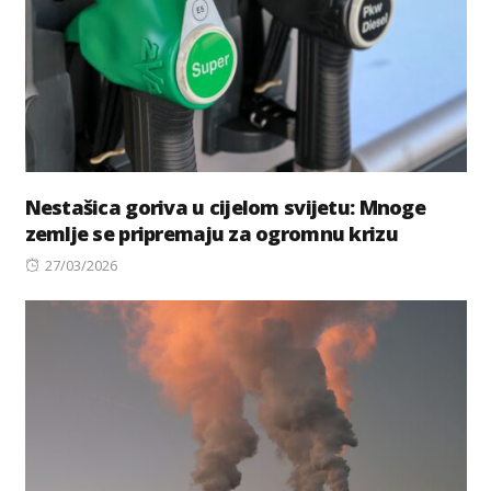
Nestašica goriva u cijelom svijetu: Mnoge
zemlje se pripremaju za ogromnu krizu
Posted
27/03/2026
on