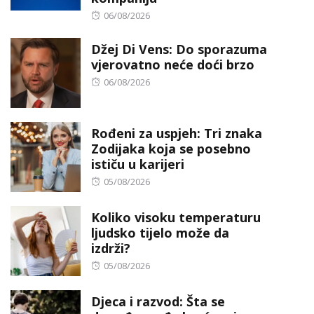
Posted
06/08/2026
on
Džej Di Vens: Do sporazuma
vjerovatno neće doći brzo
Posted
06/08/2026
on
Rođeni za uspjeh: Tri znaka
Zodijaka koja se posebno
ističu u karijeri
Posted
05/08/2026
on
Koliko visoku temperaturu
ljudsko tijelo može da
izdrži?
Posted
05/08/2026
on
Djeca i razvod: Šta se