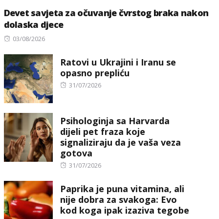
Devet savjeta za očuvanje čvrstog braka nakon
dolaska djece
Posted
03/08/2026
on
Ratovi u Ukrajini i Iranu se
opasno prepliću
Posted
31/07/2026
on
Psihologinja sa Harvarda
dijeli pet fraza koje
signaliziraju da je vaša veza
gotova
Posted
31/07/2026
on
Paprika je puna vitamina, ali
nije dobra za svakoga: Evo
kod koga ipak izaziva tegobe