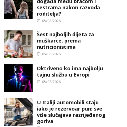
događa među braćom i
sestrama nakon razvoda
roditelja?
Posted
05/08/2026
on
Šest najboljih dijeta za
muškarce, prema
nutricionistima
Posted
05/08/2026
on
Oktriveno ko ima najbolju
tajnu službu u Evropi
Posted
05/08/2026
on
U Italiji automobili staju
iako je rezervoar pun: sve
više slučajeva razrijeđenog
goriva