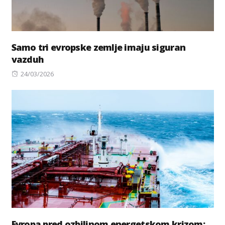
Samo tri evropske zemlje imaju siguran
vazduh
Posted
24/03/2026
on
Evropa pred ozbiljnom energetskom krizom: