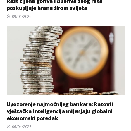
Rast cijena goriva i đubriva zbog rata
poskupljuje hranu širom svijeta
Posted
09/04/2026
on
Upozorenje najmoćnijeg bankara: Ratovi i
vještačka inteligencija mijenjaju globalni
ekonomski poredak
Posted
06/04/2026