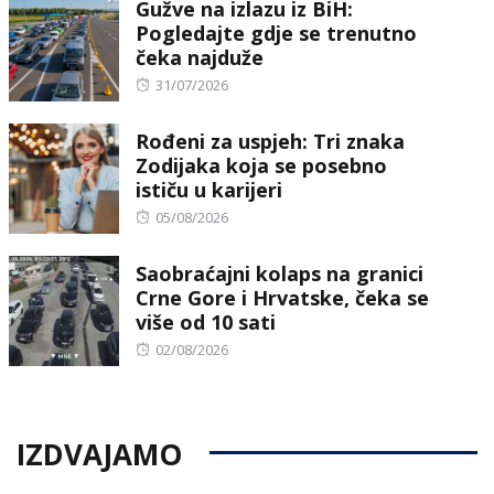
Gužve na izlazu iz BiH:
Pogledajte gdje se trenutno
čeka najduže
Posted
31/07/2026
on
Rođeni za uspjeh: Tri znaka
Zodijaka koja se posebno
ističu u karijeri
Posted
05/08/2026
on
Saobraćajni kolaps na granici
Crne Gore i Hrvatske, čeka se
više od 10 sati
Posted
02/08/2026
on
IZDVAJAMO