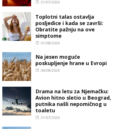
Posted
31/07/2026
on
Toplotni talas ostavlja
posljedice i kada se završi:
Obratite pažnju na ove
simptome
Posted
01/08/2026
on
Na jesen moguće
poskupljenje hrane u Evropi
Posted
04/08/2026
on
Drama na letu za Njemačku:
Avion hitno sletio u Beograd,
putnika našli nepomičnog u
toaletu
Posted
31/07/2026
on