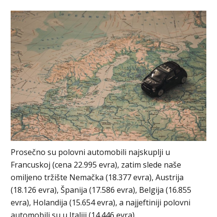
Prosečno su polovni automobili najskuplji u
Francuskoj (cena 22.995 evra), zatim slede naše
omiljeno tržište Nemačka (18.377 evra), Austrija
(18.126 evra), Španija (17.586 evra), Belgija (16.855
evra), Holandija (15.654 evra), a najjeftiniji polovni
automobili su u Italiji (14.446 evra).