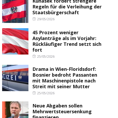
Kunasek fordert strengere
Regeln für die Verleihung der
Staatsbürgerschaft
Posted
29/05/2026
on
45 Prozent weniger
Asylanträge als im Vorjahr:
Rückläufiger Trend setzt sich
fort
Posted
25/05/2026
on
Drama in Wien-Floridsdorf:
Bosnier bedroht Passanten
mit Maschinenpistole nach
Streit mit seiner Mutter
Posted
25/05/2026
on
Neue Abgaben sollen
Mehrwertsteuersenkung
finanzieren