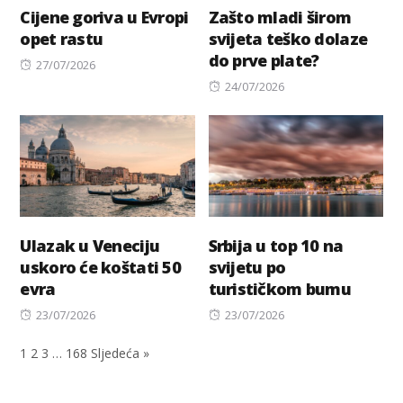
Cijene goriva u Evropi
Zašto mladi širom
opet rastu
svijeta teško dolaze
do prve plate?
Posted
27/07/2026
on
Posted
24/07/2026
on
Ulazak u Veneciju
Srbija u top 10 na
uskoro će koštati 50
svijetu po
evra
turističkom bumu
Posted
Posted
23/07/2026
23/07/2026
on
on
1
2
3
…
168
Sljedeća »