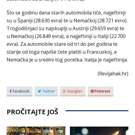
Što se godinu dana starih automobila tiče, najjeftiniji
su u Španiji (28.630 evra) te u Nemačkoj (28.721 evro).
Trogodišnjaci su najskuplji u Austriji (29.659 evra) te
u Nemačkoj (26.849 evra), a najjeftiniji u Italiji (22.700
evra). Za automobile stare od tri do pet godina te
starije od toga najviše ćete platiti u Francuskoj, a
Nemačka je u sredini tog poretka. Italija je najjeftinija.
(Revijahak.hr)
Facebook
Twitter
Google+
Pinterest
PROČITAJTE JOŠ