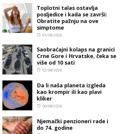
Toplotni talas ostavlja
posljedice i kada se završi:
Obratite pažnju na ove
simptome
Posted
01/08/2026
on
Saobraćajni kolaps na granici
Crne Gore i Hrvatske, čeka se
više od 10 sati
Posted
02/08/2026
on
Da li naša planeta izgleda
kao krompir ili kao plavi
kliker
Posted
06/08/2026
on
Njemački penzioneri rade i
do 74. godine