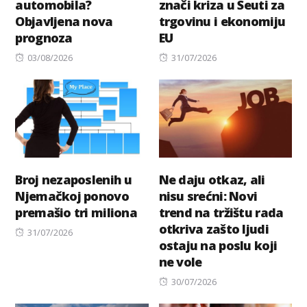
automobila?
znači kriza u Seuti za
Objavljena nova
trgovinu i ekonomiju
prognoza
EU
Posted
Posted
03/08/2026
31/07/2026
on
on
Broj nezaposlenih u
Ne daju otkaz, ali
Njemačkoj ponovo
nisu srećni: Novi
premašio tri miliona
trend na tržištu rada
otkriva zašto ljudi
Posted
31/07/2026
ostaju na poslu koji
on
ne vole
Posted
30/07/2026
on