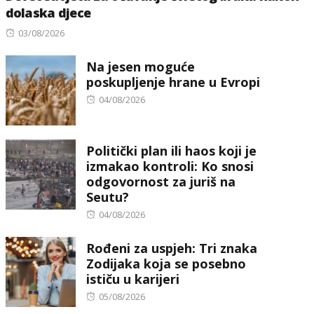
dolaska djece
Posted
03/08/2026
on
Na jesen moguće
poskupljenje hrane u Evropi
Posted
04/08/2026
on
Politički plan ili haos koji je
izmakao kontroli: Ko snosi
odgovornost za juriš na
Seutu?
Posted
04/08/2026
on
Rođeni za uspjeh: Tri znaka
Zodijaka koja se posebno
ističu u karijeri
Posted
05/08/2026
on