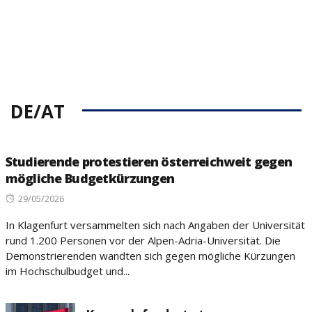
DE/AT
Studierende protestieren österreichweit gegen
mögliche Budgetkürzungen
Posted
29/05/2026
on
In Klagenfurt versammelten sich nach Angaben der Universität
rund 1.200 Personen vor der Alpen-Adria-Universität. Die
Demonstrierenden wandten sich gegen mögliche Kürzungen
im Hochschulbudget und...