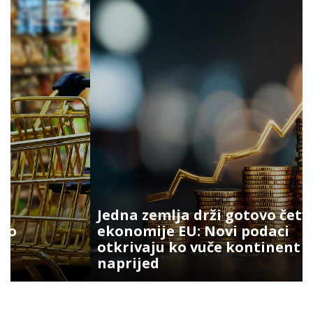
Jedna zemlja drži gotovo četvrtinu
ekonomije EU: Novi podaci
otkrivaju ko vuče kontinent
naprijed