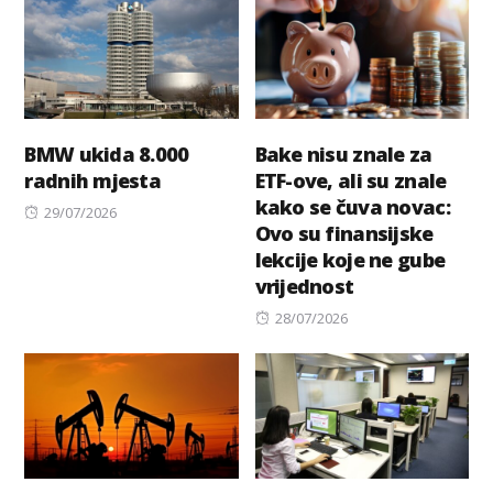
BMW ukida 8.000
Bake nisu znale za
radnih mjesta
ETF-ove, ali su znale
kako se čuva novac:
Posted
29/07/2026
Ovo su finansijske
on
lekcije koje ne gube
vrijednost
Posted
28/07/2026
on