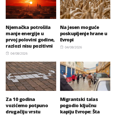
Njemačka potrošila
Na jesen moguće
manje energije u
poskupljenje hrane u
prvoj polovini godine,
Evropi
razlozi nisu pozitivni
Posted
04/08/2026
Posted
on
04/08/2026
on
Za 10 godina
Migrantski talas
vozićemo potpuno
pogodio ključnu
drugačiju vrstu
kapiju Evrope: Šta