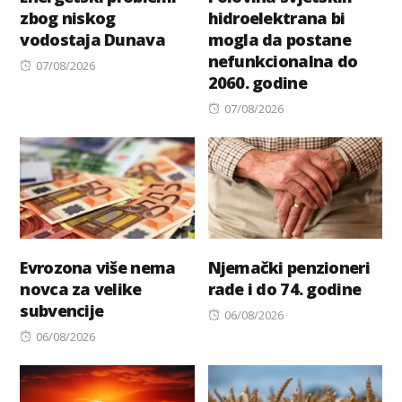
zbog niskog
hidroelektrana bi
vodostaja Dunava
mogla da postane
nefunkcionalna do
Posted
07/08/2026
2060. godine
on
Posted
07/08/2026
on
Evrozona više nema
Njemački penzioneri
novca za velike
rade i do 74. godine
subvencije
Posted
06/08/2026
Posted
on
06/08/2026
on