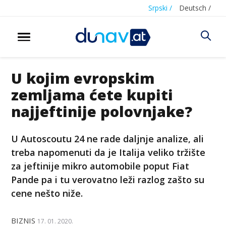
Srpski /
Deutsch /
U kojim evropskim
zemljama ćete kupiti
najjeftinije polovnjake?
U Autoscoutu 24 ne rade daljnje analize, ali
treba napomenuti da je Italija veliko tržište
za jeftinije mikro automobile poput Fiat
Pande pa i tu verovatno leži razlog zašto su
cene nešto niže.
BIZNIS
17. 01. 2020.