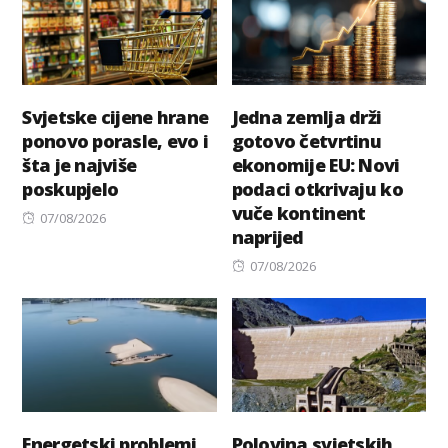
Svjetske cijene hrane
Jedna zemlja drži
ponovo porasle, evo i
gotovo četvrtinu
šta je najviše
ekonomije EU: Novi
poskupjelo
podaci otkrivaju ko
vuče kontinent
Posted
07/08/2026
naprijed
on
Posted
07/08/2026
on
Energetski problemi
Polovina svjetskih