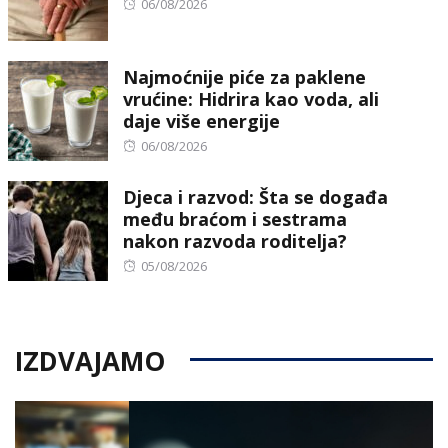
Posted
06/08/2026
on
Najmoćnije piće za paklene
vrućine: Hidrira kao voda, ali
daje više energije
Posted
06/08/2026
on
Djeca i razvod: Šta se događa
među braćom i sestrama
nakon razvoda roditelja?
Posted
05/08/2026
on
IZDVAJAMO