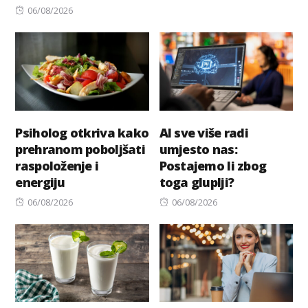
Posted
on
06/08/2026
on
Psiholog otkriva kako
AI sve više radi
prehranom poboljšati
umjesto nas:
raspoloženje i
Postajemo li zbog
energiju
toga gluplji?
Posted
Posted
06/08/2026
06/08/2026
on
on