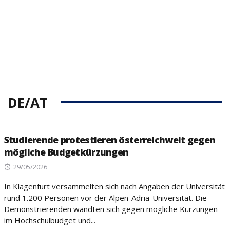
DE/AT
Studierende protestieren österreichweit gegen
mögliche Budgetkürzungen
Posted
29/05/2026
on
In Klagenfurt versammelten sich nach Angaben der Universität
rund 1.200 Personen vor der Alpen-Adria-Universität. Die
Demonstrierenden wandten sich gegen mögliche Kürzungen
im Hochschulbudget und...