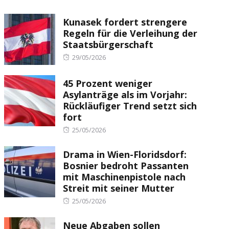
Kunasek fordert strengere
Regeln für die Verleihung der
Staatsbürgerschaft
Posted
29/05/2026
on
45 Prozent weniger
Asylanträge als im Vorjahr:
Rückläufiger Trend setzt sich
fort
Posted
25/05/2026
on
Drama in Wien-Floridsdorf:
Bosnier bedroht Passanten
mit Maschinenpistole nach
Streit mit seiner Mutter
Posted
25/05/2026
on
Neue Abgaben sollen