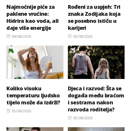
Najmoćnije piće za
Rođeni za uspjeh: Tri
paklene vrućine:
znaka Zodijaka koja
Hidrira kao voda, ali
se posebno ističu u
daje više energije
karijeri
Posted
Posted
06/08/2026
05/08/2026
on
on
Koliko visoku
Djeca i razvod: Šta se
temperaturu ljudsko
događa među braćom
tijelo može da izdrži?
i sestrama nakon
razvoda roditelja?
Posted
05/08/2026
on
Posted
05/08/2026
on