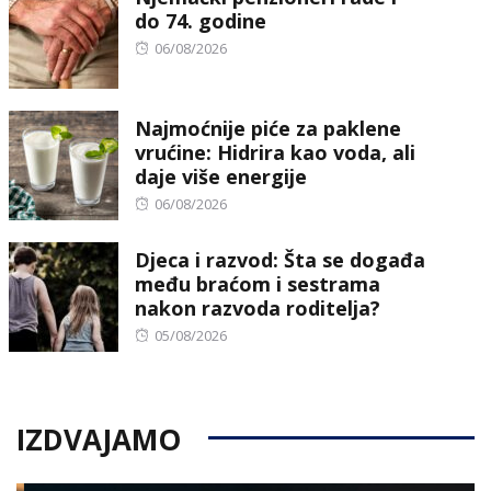
do 74. godine
Posted
06/08/2026
on
Najmoćnije piće za paklene
vrućine: Hidrira kao voda, ali
daje više energije
Posted
06/08/2026
on
Djeca i razvod: Šta se događa
među braćom i sestrama
nakon razvoda roditelja?
Posted
05/08/2026
on
IZDVAJAMO