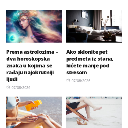
Prema astrolozima –
Ako sklonite pet
dva horoskopska
predmeta iz stana,
znaka u kojima se
bićete manje pod
rađaju najokrutniji
stresom
ljudi
Posted
07/08/2026
Posted
on
07/08/2026
on