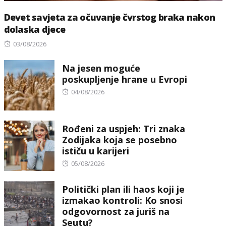
Devet savjeta za očuvanje čvrstog braka nakon
dolaska djece
Posted
03/08/2026
on
Na jesen moguće
poskupljenje hrane u Evropi
Posted
04/08/2026
on
Rođeni za uspjeh: Tri znaka
Zodijaka koja se posebno
ističu u karijeri
Posted
05/08/2026
on
Politički plan ili haos koji je
izmakao kontroli: Ko snosi
odgovornost za juriš na
Seutu?