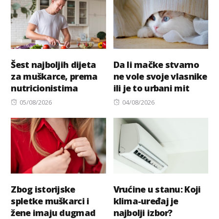
Šest najboljih dijeta
Da li mačke stvarno
za muškarce, prema
ne vole svoje vlasnike
nutricionistima
ili je to urbani mit
Posted
Posted
05/08/2026
04/08/2026
on
on
Zbog istorijske
Vrućine u stanu: Koji
spletke muškarci i
klima-uređaj je
žene imaju dugmad
najbolji izbor?