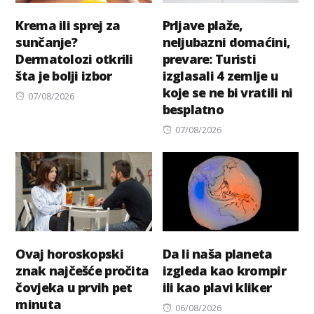
Krema ili sprej za
Prljave plaže,
sunčanje?
neljubazni domaćini,
Dermatolozi otkrili
prevare: Turisti
šta je bolji izbor
izglasali 4 zemlje u
koje se ne bi vratili ni
Posted
07/08/2026
besplatno
on
Posted
07/08/2026
on
Ovaj horoskopski
Da li naša planeta
znak najčešće pročita
izgleda kao krompir
čovjeka u prvih pet
ili kao plavi kliker
minuta
Posted
06/08/2026