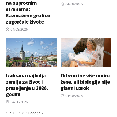
na suprotnim
Posted
04/08/2026
stranama:
on
Razmažene grofice
zagorčale živote
Posted
04/08/2026
on
Izabrana najbolja
Od vrućine više umiru
zemlja za život i
žene, ali biologija nije
preseljenje u 2026.
glavni uzrok
godini
Posted
04/08/2026
Posted
on
04/08/2026
on
1
2
3
…
179
Sljedeća »