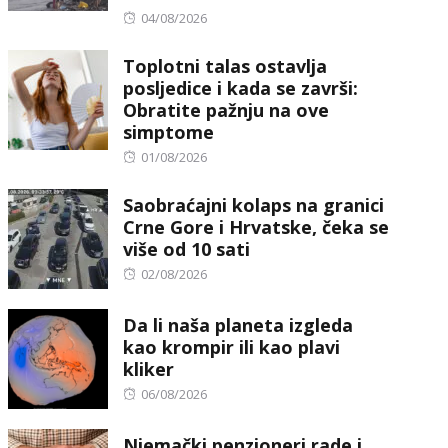
Posted
04/08/2026
on
Toplotni talas ostavlja
posljedice i kada se završi:
Obratite pažnju na ove
simptome
Posted
01/08/2026
on
Saobraćajni kolaps na granici
Crne Gore i Hrvatske, čeka se
više od 10 sati
Posted
02/08/2026
on
Da li naša planeta izgleda
kao krompir ili kao plavi
kliker
Posted
06/08/2026
on
Njemački penzioneri rade i