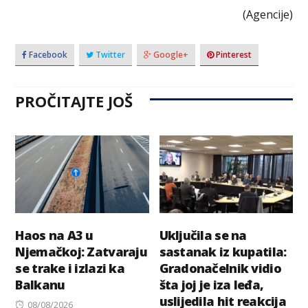
(Agencije)
Facebook
Twitter
Google+
Pinterest
PROČITAJTE JOŠ
Haos na A3 u
Uključila se na
Njemačkoj: Zatvaraju
sastanak iz kupatila:
se trake i izlazi ka
Gradonačelnik vidio
Balkanu
šta joj je iza leđa,
uslijedila hit reakcija
Posted
08/08/2026