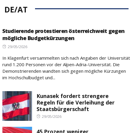
DE/AT
Studierende protestieren österreichweit gegen
mögliche Budgetkürzungen
Posted
29/05/2026
on
In Klagenfurt versammelten sich nach Angaben der Universität
rund 1.200 Personen vor der Alpen-Adria-Universität. Die
Demonstrierenden wandten sich gegen mögliche Kürzungen
im Hochschulbudget und...
Kunasek fordert strengere
Regeln für die Verleihung der
Staatsbürgerschaft
Posted
29/05/2026
on
45 Prozent weniger