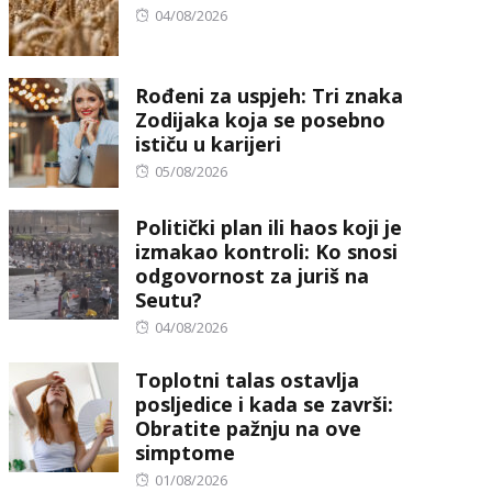
Posted
04/08/2026
on
Rođeni za uspjeh: Tri znaka
Zodijaka koja se posebno
ističu u karijeri
Posted
05/08/2026
on
Politički plan ili haos koji je
izmakao kontroli: Ko snosi
odgovornost za juriš na
Seutu?
Posted
04/08/2026
on
Toplotni talas ostavlja
posljedice i kada se završi:
Obratite pažnju na ove
simptome
Posted
01/08/2026