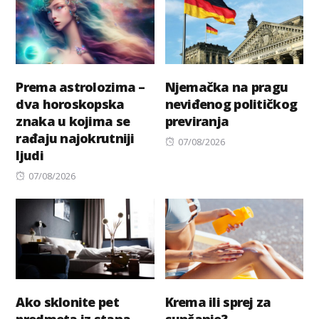
Prema astrolozima –
Njemačka na pragu
dva horoskopska
neviđenog političkog
znaka u kojima se
previranja
rađaju najokrutniji
Posted
07/08/2026
ljudi
on
Posted
07/08/2026
on
Ako sklonite pet
Krema ili sprej za