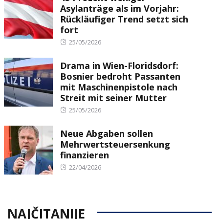
Asylanträge als im Vorjahr:
Rückläufiger Trend setzt sich
fort
Posted
25/05/2026
on
Drama in Wien-Floridsdorf:
Bosnier bedroht Passanten
mit Maschinenpistole nach
Streit mit seiner Mutter
Posted
25/05/2026
on
Neue Abgaben sollen
Mehrwertsteuersenkung
finanzieren
Posted
22/04/2026
on
NAJČITANIJE