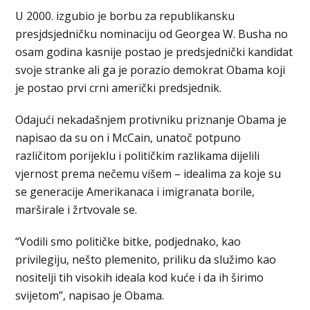
U 2000. izgubio je borbu za republikansku
presjdsjedničku nominaciju od Georgea W. Busha no
osam godina kasnije postao je predsjednički kandidat
svoje stranke ali ga je porazio demokrat Obama koji
je postao prvi crni američki predsjednik.
Odajući nekadašnjem protivniku priznanje Obama je
napisao da su on i McCain, unatoč potpuno
različitom porijeklu i političkim razlikama dijelili
vjernost prema nečemu višem – idealima za koje su
se generacije Amerikanaca i imigranata borile,
marširale i žrtvovale se.
“Vodili smo političke bitke, podjednako, kao
privilegiju, nešto plemenito, priliku da služimo kao
nositelji tih visokih ideala kod kuće i da ih širimo
svijetom”, napisao je Obama.