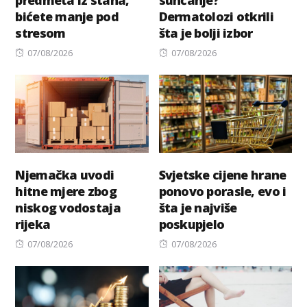
predmeta iz stana,
sunčanje?
bićete manje pod
Dermatolozi otkrili
stresom
šta je bolji izbor
Posted
Posted
07/08/2026
07/08/2026
on
on
Njemačka uvodi
Svjetske cijene hrane
hitne mjere zbog
ponovo porasle, evo i
niskog vodostaja
šta je najviše
rijeka
poskupjelo
Posted
Posted
07/08/2026
07/08/2026
on
on