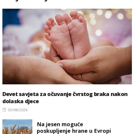
Devet savjeta za očuvanje čvrstog braka nakon
dolaska djece
Posted
03/08/2026
on
Na jesen moguće
poskupljenje hrane u Evropi