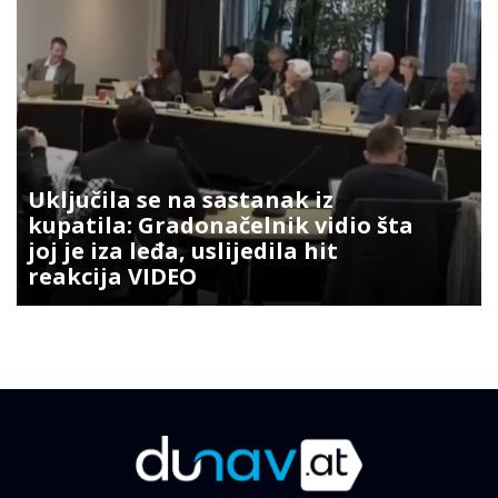
Uključila se na sastanak iz
kupatila: Gradonačelnik vidio šta
joj je iza leđa, uslijedila hit
reakcija VIDEO