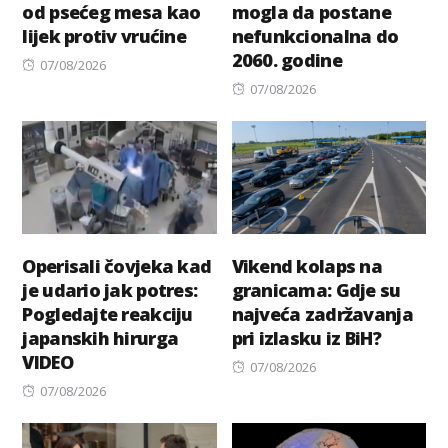
od psećeg mesa kao
mogla da postane
lijek protiv vrućine
nefunkcionalna do
2060. godine
Posted
07/08/2026
on
Posted
07/08/2026
on
Operisali čovjeka kad
Vikend kolaps na
je udario jak potres:
granicama: Gdje su
Pogledajte reakciju
najveća zadržavanja
japanskih hirurga
pri izlasku iz BiH?
VIDEO
Posted
07/08/2026
Posted
on
07/08/2026
on