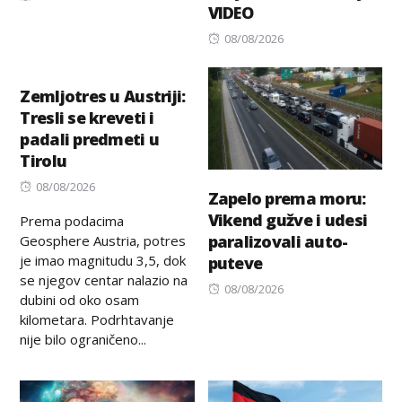
VIDEO
on
Posted
08/08/2026
on
Zemljotres u Austriji:
Tresli se kreveti i
padali predmeti u
Tirolu
Posted
08/08/2026
Zapelo prema moru:
on
Vikend gužve i udesi
Prema podacima
paralizovali auto-
Geosphere Austria, potres
je imao magnitudu 3,5, dok
puteve
se njegov centar nalazio na
Posted
08/08/2026
dubini od oko osam
on
kilometara. Podrhtavanje
nije bilo ograničeno...