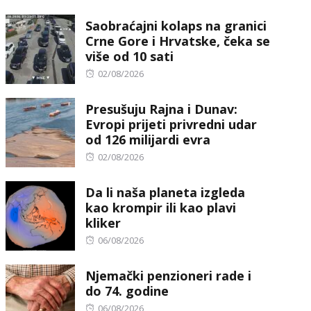
on
Saobraćajni kolaps na granici
Crne Gore i Hrvatske, čeka se
više od 10 sati
Posted
02/08/2026
on
Presušuju Rajna i Dunav:
Evropi prijeti privredni udar
od 126 milijardi evra
Posted
02/08/2026
on
Da li naša planeta izgleda
kao krompir ili kao plavi
kliker
Posted
06/08/2026
on
Njemački penzioneri rade i
do 74. godine
Posted
06/08/2026