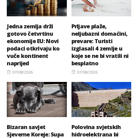
Jedna zemlja drži
Prljave plaže,
gotovo četvrtinu
neljubazni domaćini,
ekonomije EU: Novi
prevare: Turisti
podaci otkrivaju ko
izglasali 4 zemlje u
vuče kontinent
koje se ne bi vratili ni
naprijed
besplatno
Posted
Posted
07/08/2026
07/08/2026
on
on
Bizaran savjet
Polovina svjetskih
Sjeverne Koreje: Supa
hidroelektrana bi