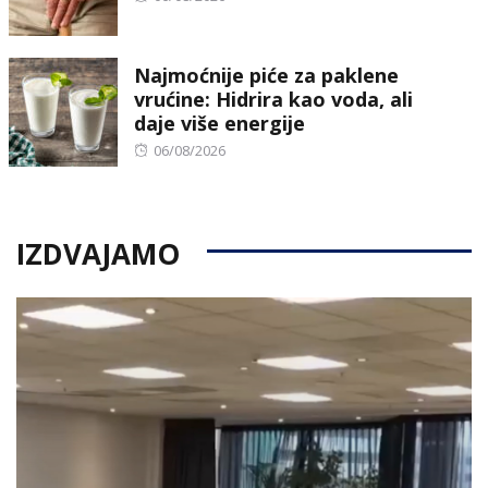
on
Najmoćnije piće za paklene
vrućine: Hidrira kao voda, ali
daje više energije
Posted
06/08/2026
on
IZDVAJAMO