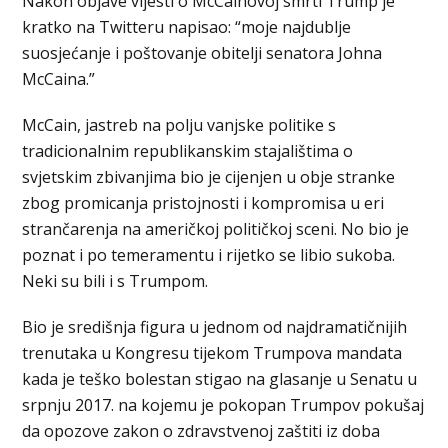
Nakon objave vijesti o McCainovoj smrti Trump je
kratko na Twitteru napisao: “moje najdublje
suosjećanje i poštovanje obitelji senatora Johna
McCaina.”
McCain, jastreb na polju vanjske politike s
tradicionalnim republikanskim stajalištima o
svjetskim zbivanjima bio je cijenjen u obje stranke
zbog promicanja pristojnosti i kompromisa u eri
strančarenja na američkoj političkoj sceni. No bio je
poznat i po temeramentu i rijetko se libio sukoba.
Neki su bili i s Trumpom.
Bio je središnja figura u jednom od najdramatičnijih
trenutaka u Kongresu tijekom Trumpova mandata
kada je teško bolestan stigao na glasanje u Senatu u
srpnju 2017. na kojemu je pokopan Trumpov pokušaj
da opozove zakon o zdravstvenoj zaštiti iz doba