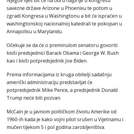
Njegov lijes bit će na odru najprije u kongresu
savezne države Arizone u Phoenixu te potom u
zgradi Kongresa u Washingtonu a bit će ispraćen u
washingtonskoj nacionalnoj katedrali te pokopan u
Annapolisu u Marylandu.
Očekuje se da će o preminulom senatoru govoriti
bivši predsjednici Barack Obama i George W. Bush
kao i bivši potpredsjednik Joe Biden.
Prema informacijama iz kruga obitelji sadašnju
američki administraciju predstavljat će
potpredsjednik Mike Pence, a predsjednik Donald
Trump neće biti pozvan.
McCain je u javnom političkom životu Amerike od
1960-ih kada je kako vojni pilot srušen u Vijetnamu i
mučen tijekom 5 i pol godina zarobljeništva.