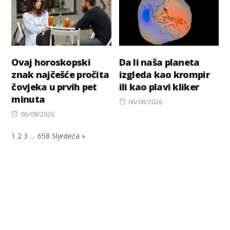
Ovaj horoskopski
Da li naša planeta
znak najčešće pročita
izgleda kao krompir
čovjeka u prvih pet
ili kao plavi kliker
minuta
Posted
06/08/2026
Posted
on
06/08/2026
on
1
2
3
…
658
Sljedeća »