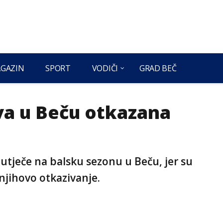
GAZIN
SPORT
VODIČI
GRAD BEČ
ova u Beču otkazana
tječe na balsku sezonu u Beču, jer su
 njihovo otkazivanje.