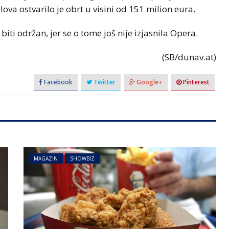
va ostvarilo je obrt u visini od 151 milion eura.
biti održan, jer se o tome još nije izjasnila Opera.
(SB/dunav.at)
Facebook
Twitter
Google+
Pinterest
MAGAZIN
SHOWBIZ