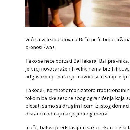
Većina velikih balova u Beču neće biti održana
prenosi Avaz.
Tako se neće održati Bal lekara, Bal pravnika, 
je broj novozaraženih velik, nema brzih i povol
odgovorno ponašanje, navodi se u saopćenju.
Također, Komitet organizatora tradicionalni
tokom balske sezone zbog ograničenja koja s
plesati samo sa drugim licem iz istog domaćin
distancu od najmanje jednog metra.
Inače, balovi predstavljaju važan ekonomski f