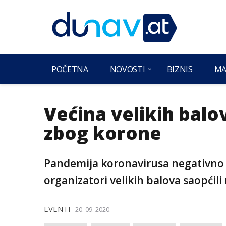
POČETNA
NOVOSTI
BIZNIS
MA
Većina velikih bal
zbog korone
Pandemija koronavirusa negativno u
organizatori velikih balova saopćili
EVENTI
20. 09. 2020.