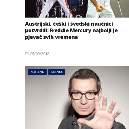
Austrijski, češki i švedski naučnici
potvrdili: Freddie Mercury najbolji je
pjevač svih vremena
Posted
05/09/2018
on
MAGAZIN
MUZIKA