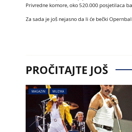
Privredne komore, oko 520.000 posjetilaca balo
Za sada je još nejasno da li će bečki Opernbal 
PROČITAJTE JOŠ
MAGAZIN
MUZIKA