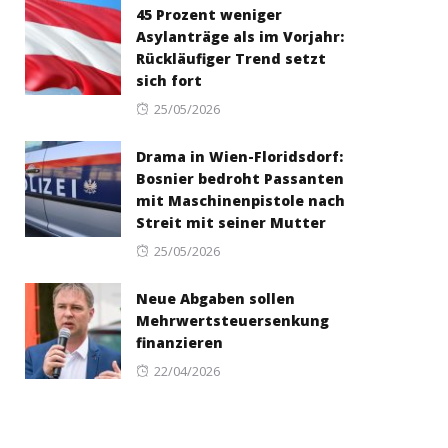
45 Prozent weniger
Asylanträge als im Vorjahr:
Rückläufiger Trend setzt
sich fort
Posted
25/05/2026
on
Drama in Wien-Floridsdorf:
Bosnier bedroht Passanten
mit Maschinenpistole nach
Streit mit seiner Mutter
Posted
25/05/2026
on
Neue Abgaben sollen
Mehrwertsteuersenkung
finanzieren
Posted
22/04/2026
on