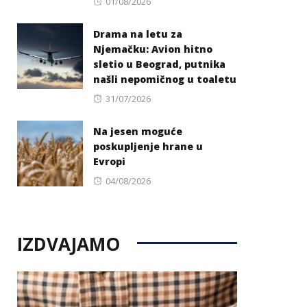
Posted
01/08/2026
on
Drama na letu za
Njemačku: Avion hitno
sletio u Beograd, putnika
našli nepomičnog u toaletu
Posted
31/07/2026
on
Na jesen moguće
poskupljenje hrane u
Evropi
Posted
04/08/2026
on
IZDVAJAMO