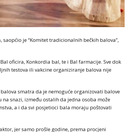
, saopćio je “Komitet tradicionalnih bečkih balova”,
Bal oficira, Konkordia bal, te i Bal farmacije. Sve dok
jnih testova ili vakcine organiziranje balova nije
h balova smatra da je nemoguće organizovati balove
u na snazi, između ostalih da jedna osoba može
stva, a i da svi posjetioci bala moraju poštovati
aktor, jer samo prošle godine, prema procjeni