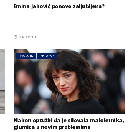
Emina Jahović ponovo zaljubljena?
Posted
03/09/2018
on
MAGAZIN
SHOWBIZ
Nakon optužbi da je silovala maloletnika,
glumica u novim problemima