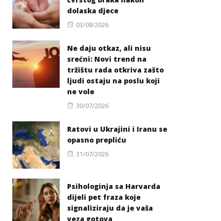
dolaska djece
Posted
03/08/2026
on
Ne daju otkaz, ali nisu
srećni: Novi trend na
tržištu rada otkriva zašto
ljudi ostaju na poslu koji
ne vole
Posted
30/07/2026
on
Ratovi u Ukrajini i Iranu se
opasno prepliću
Posted
31/07/2026
on
Psihologinja sa Harvarda
dijeli pet fraza koje
signaliziraju da je vaša
veza gotova