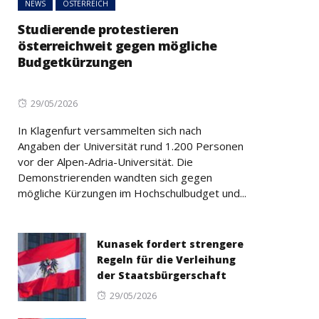
NEWS
ÖSTERREICH
Studierende protestieren
österreichweit gegen mögliche
Budgetkürzungen
Posted
29/05/2026
on
In Klagenfurt versammelten sich nach
Angaben der Universität rund 1.200 Personen
vor der Alpen-Adria-Universität. Die
Demonstrierenden wandten sich gegen
mögliche Kürzungen im Hochschulbudget und...
Kunasek fordert strengere
Regeln für die Verleihung
der Staatsbürgerschaft
Posted
29/05/2026
on