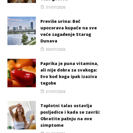
Posted
31/07/2026
on
Previše urina: Beč
upozorava kupače na sve
veće zagađenje Starog
Dunava
Posted
30/07/2026
on
Paprika je puna vitamina,
ali nije dobra za svakoga:
Evo kod koga ipak izaziva
tegobe
Posted
31/07/2026
on
Toplotni talas ostavlja
posljedice i kada se završi:
Obratite pažnju na ove
simptome