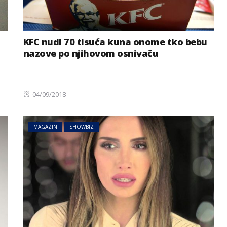
KFC nudi 70 tisuća kuna onome tko bebu
nazove po njihovom osnivaču
Posted
04/09/2018
on
MAGAZIN
SHOWBIZ