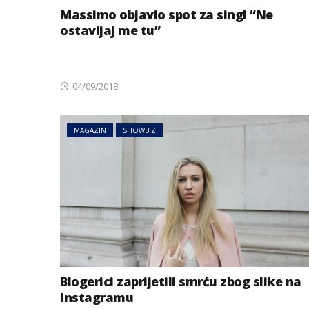
Massimo objavio spot za singl “Ne
ostavljaj me tu”
Posted
04/09/2018
on
MAGAZIN
SHOWBIZ
Blogerici zaprijetili smrću zbog slike na
Instagramu