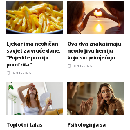
Ljekar ima neobičan
Ova dva znaka imaju
savjet za vruće dane:
neodoljivu hemiju
“Pojedite porciju
koju svi primјećuju
pomfrita”
Posted
01/08/2026
Posted
on
02/08/2026
on
Toplotni talas
Psihologinja sa