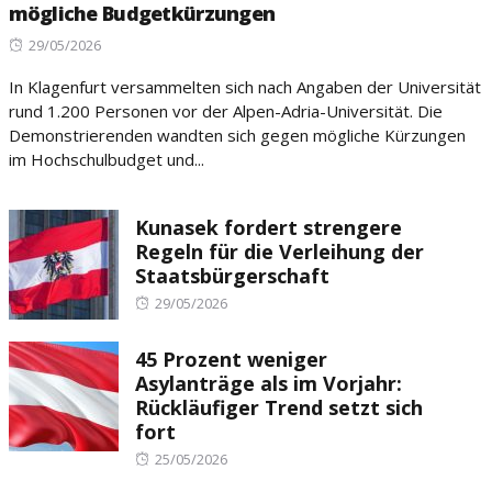
mögliche Budgetkürzungen
Posted
29/05/2026
on
In Klagenfurt versammelten sich nach Angaben der Universität
rund 1.200 Personen vor der Alpen-Adria-Universität. Die
Demonstrierenden wandten sich gegen mögliche Kürzungen
im Hochschulbudget und...
Kunasek fordert strengere
Regeln für die Verleihung der
Staatsbürgerschaft
Posted
29/05/2026
on
45 Prozent weniger
Asylanträge als im Vorjahr:
Rückläufiger Trend setzt sich
fort
Posted
25/05/2026
on