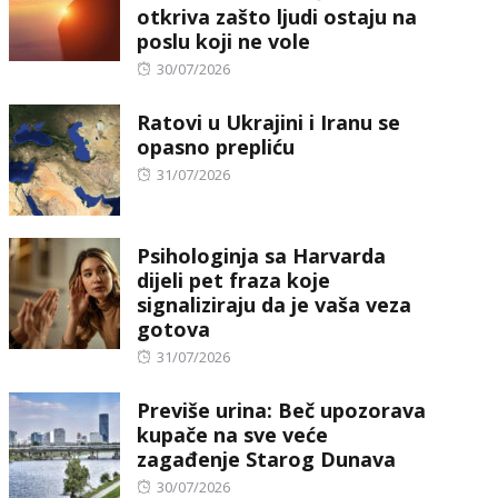
otkriva zašto ljudi ostaju na
poslu koji ne vole
Posted
30/07/2026
on
Ratovi u Ukrajini i Iranu se
opasno prepliću
Posted
31/07/2026
on
Psihologinja sa Harvarda
dijeli pet fraza koje
signaliziraju da je vaša veza
gotova
Posted
31/07/2026
on
Previše urina: Beč upozorava
kupače na sve veće
zagađenje Starog Dunava
Posted
30/07/2026