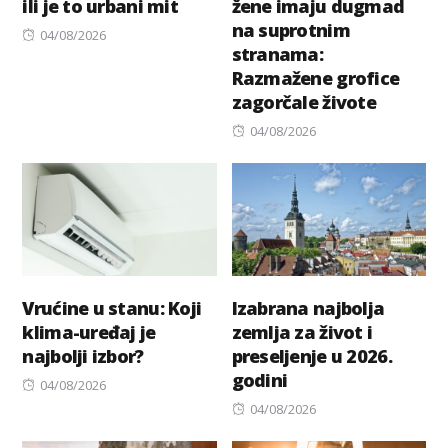
ili je to urbani mit
žene imaju dugmad
na suprotnim
Posted
04/08/2026
stranama:
on
Razmažene grofice
zagorčale živote
Posted
04/08/2026
on
Vrućine u stanu: Koji
Izabrana najbolja
klima-uređaj je
zemlja za život i
najbolji izbor?
preseljenje u 2026.
godini
Posted
04/08/2026
on
Posted
04/08/2026
on