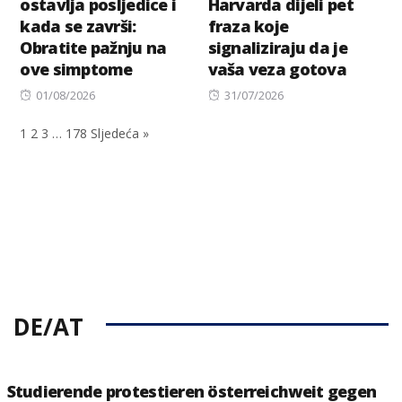
ostavlja posljedice i
Harvarda dijeli pet
kada se završi:
fraza koje
Obratite pažnju na
signaliziraju da je
ove simptome
vaša veza gotova
Posted
Posted
01/08/2026
31/07/2026
on
on
1
2
3
…
178
Sljedeća »
DE/AT
Studierende protestieren österreichweit gegen