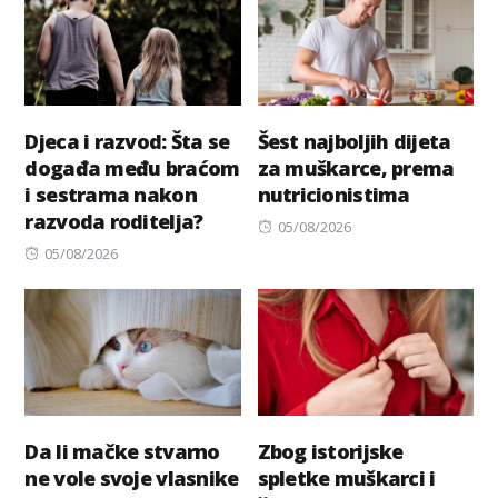
Djeca i razvod: Šta se
Šest najboljih dijeta
događa među braćom
za muškarce, prema
i sestrama nakon
nutricionistima
razvoda roditelja?
Posted
05/08/2026
Posted
on
05/08/2026
on
Da li mačke stvarno
Zbog istorijske
ne vole svoje vlasnike
spletke muškarci i