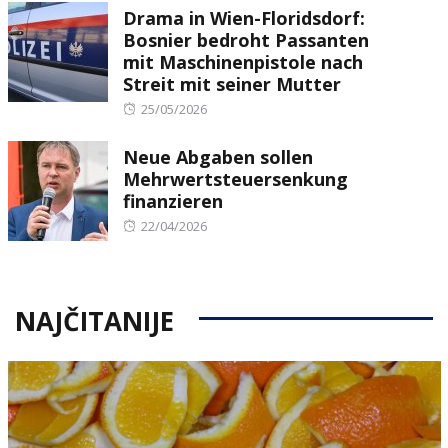
Drama in Wien-Floridsdorf:
Bosnier bedroht Passanten
mit Maschinenpistole nach
Streit mit seiner Mutter
Posted
25/05/2026
on
Neue Abgaben sollen
Mehrwertsteuersenkung
finanzieren
Posted
22/04/2026
on
NAJČITANIJE