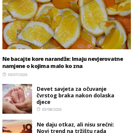
Ne bacajte kore narandže: Imaju nevjerovatne
namjene o kojima malo ko zna
Posted
30/07/2026
on
Devet savjeta za očuvanje
čvrstog braka nakon dolaska
djece
Posted
03/08/2026
on
Ne daju otkaz, ali nisu srećni:
Novi trend na tržištu rada