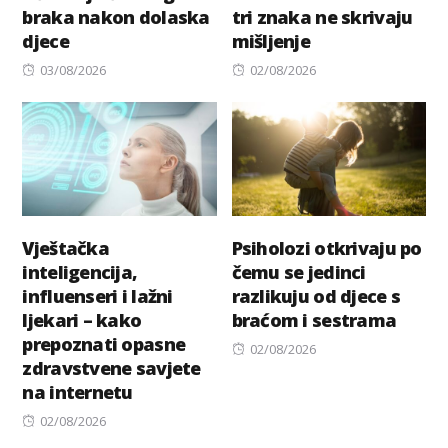
braka nakon dolaska
tri znaka ne skrivaju
djece
mišljenje
Posted
Posted
03/08/2026
02/08/2026
on
on
Vještačka
Psiholozi otkrivaju po
inteligencija,
čemu se jedinci
influenseri i lažni
razlikuju od djece s
ljekari – kako
braćom i sestrama
prepoznati opasne
Posted
02/08/2026
zdravstvene savjete
on
na internetu
Posted
02/08/2026
on