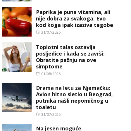
on
Paprika je puna vitamina, ali
nije dobra za svakoga: Evo
kod koga ipak izaziva tegobe
Posted
31/07/2026
on
Toplotni talas ostavlja
posljedice i kada se završi:
Obratite pažnju na ove
simptome
Posted
01/08/2026
on
Drama na letu za Njemačku:
Avion hitno sletio u Beograd,
putnika našli nepomičnog u
toaletu
Posted
31/07/2026
on
Na jesen moguće