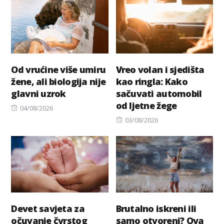
Od vrućine više umiru
Vreo volan i sjedišta
žene, ali biologija nije
kao ringla: Kako
glavni uzrok
sačuvati automobil
od ljetne žege
Posted
04/08/2026
on
Posted
03/08/2026
on
Devet savjeta za
Brutalno iskreni ili
očuvanje čvrstog
samo otvoreni? Ova