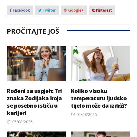
Facebook
Twitter
Google+
Pinterest
PROČITAJTE JOŠ
Rođeni za uspjeh: Tri
Koliko visoku
znaka Zodijaka koja
temperaturu ljudsko
se posebno ističu u
tijelo može da izdrži?
karijeri
Posted
05/08/2026
Posted
on
05/08/2026
on