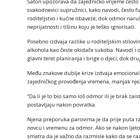
Saton upozorava da zajedničko vrijeme često 
svakodnevici supružnici, kako navodi, često f
roditeljstvo i kućne obaveze, dok odmor naruša
neprijatnosti i tišinu koju je teško ignorisati.
Posebno izdvaja razlike u roditeljskim stilovi
alkohola kao česte okidače sukoba. Navodi i
glavni teret planiranja i brige o djeci, dok dru
Među znakove dublje krize izdvaja emocional
zajedničkog provođenja vremena, manjak nježn
“Da li je to bio samo loš odmor ili je brak zaista
postavljaju nakon povratka.
Njena preporuka parovima je da prije puta r
novcu i vremenu za odmor. Ako se nakon ljeto
smatra da je važno da razmisle kako da se raz