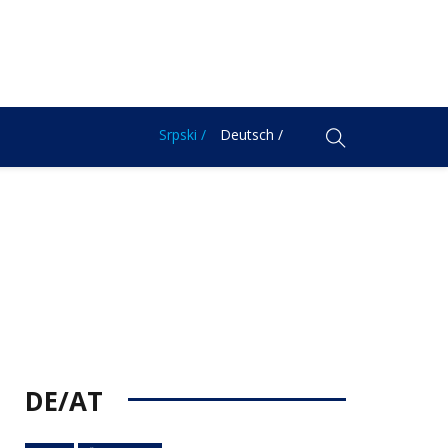
Srpski /
Deutsch /
DE/AT