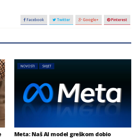
Facebook
Twitter
Google+
Pinterest
NOVOSTI
SVIJET
e
Meta: Naš AI model greškom dobio