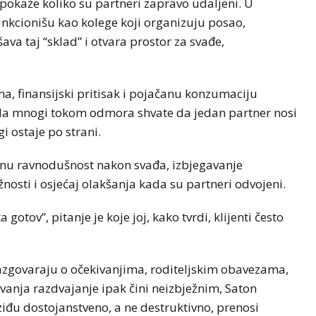
pokaže koliko su partneri zapravo udaljeni. U
unkcionišu kao kolege koji organizuju posao,
va taj “sklad” i otvara prostor za svađe,
ma, finansijski pritisak i pojačanu konzumaciju
 da mnogi tokom odmora shvate da jedan partner nosi
gi ostaje po strani.
nu ravnodušnost nakon svađa, izbjegavanje
osti i osjećaj olakšanja kada su partneri odvojeni.
 gotov”, pitanje je koje joj, kako tvrdi, klijenti često
azgovaraju o očekivanjima, roditeljskim obavezama,
vanja razdvajanje ipak čini neizbježnim, Saton
iđu dostojanstveno, a ne destruktivno, prenosi