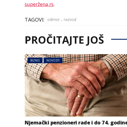
superžena.rs
.
TAGOVI:
,
odmor
razvod
PROČITAJTE JOŠ
BIZNIS
NOVOSTI
Njemački penzioneri rade i do 74. godin