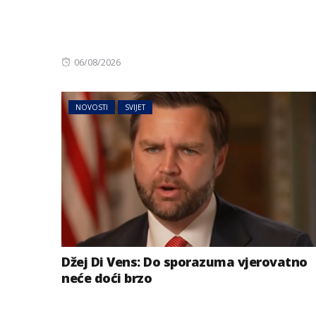
Posted
06/08/2026
on
NOVOSTI
SVIJET
Džej Di Vens: Do sporazuma vjerovatno
neće doći brzo