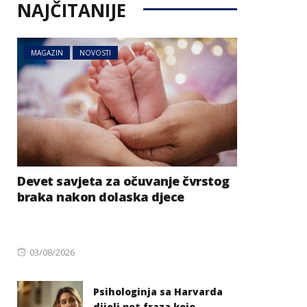
NAJČITANIJE
MAGAZIN
NOVOSTI
Devet savjeta za očuvanje čvrstog
braka nakon dolaska djece
Posted
03/08/2026
on
Psihologinja sa Harvarda
dijeli pet fraza koje