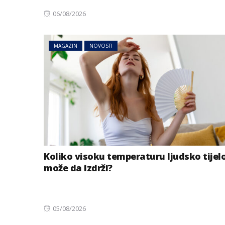
Posted
06/08/2026
on
MAGAZIN
NOVOSTI
Koliko visoku temperaturu ljudsko tijel
može da izdrži?
Posted
05/08/2026
on