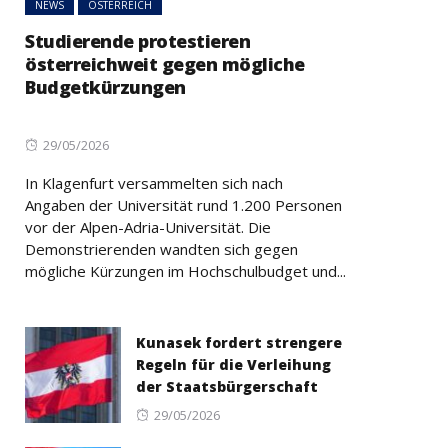
NEWS
ÖSTERREICH
Studierende protestieren
österreichweit gegen mögliche
Budgetkürzungen
Posted
29/05/2026
on
In Klagenfurt versammelten sich nach
Angaben der Universität rund 1.200 Personen
vor der Alpen-Adria-Universität. Die
Demonstrierenden wandten sich gegen
mögliche Kürzungen im Hochschulbudget und...
Kunasek fordert strengere
Regeln für die Verleihung
der Staatsbürgerschaft
Posted
29/05/2026
on