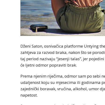
Dženi Saton, osnivačica platforme Untying the
zahtjeva za razvod braka, nakon što se porodi
taj period nazivaju “jesenji talas”, jer pojed
će ljetni odmor popraviti brak.
Prema njenim riječima, odmor sam po sebi ne
udaljenost koju su mjesecima ili godinama pr
zajednički boravak, vrućina, alkohol, umor dj
napetost.