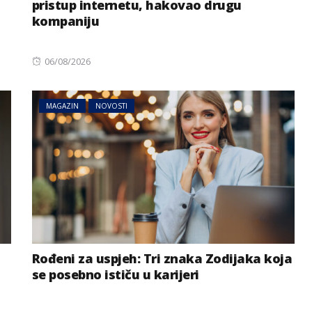
pristup internetu, hakovao drugu
kompaniju
Posted
06/08/2026
on
MAGAZIN
NOVOSTI
Rođeni za uspjeh: Tri znaka Zodijaka koja
se posebno ističu u karijeri