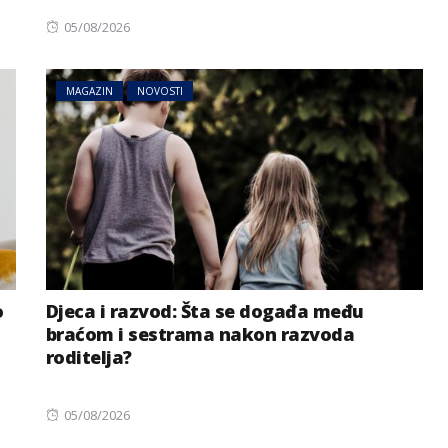
Posted
05/08/2026
on
MAGAZIN
NOVOSTI
o
Djeca i razvod: Šta se događa među
braćom i sestrama nakon razvoda
roditelja?
Posted
05/08/2026
on