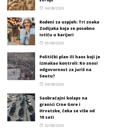
Posted
04/08/2026
on
Rođeni za uspjeh: Tri znaka
Zodijaka koja se posebno
ističu u karijeri
Posted
05/08/2026
on
Politički plan ili haos koji je
izmakao kontroli: Ko snosi
odgovornost za juriš na
Seutu?
Posted
04/08/2026
on
Saobraćajni kolaps na
granici Crne Gore i
Hrvatske, čeka se više od
10 sati
Posted
02/08/2026