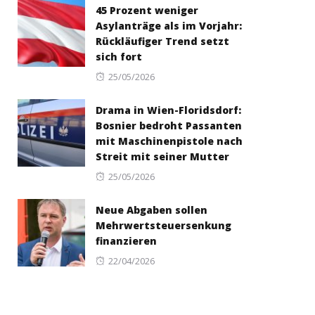
45 Prozent weniger
Asylanträge als im Vorjahr:
Rückläufiger Trend setzt
sich fort
Posted
25/05/2026
on
Drama in Wien-Floridsdorf:
Bosnier bedroht Passanten
mit Maschinenpistole nach
Streit mit seiner Mutter
Posted
25/05/2026
on
Neue Abgaben sollen
Mehrwertsteuersenkung
finanzieren
Posted
22/04/2026
on