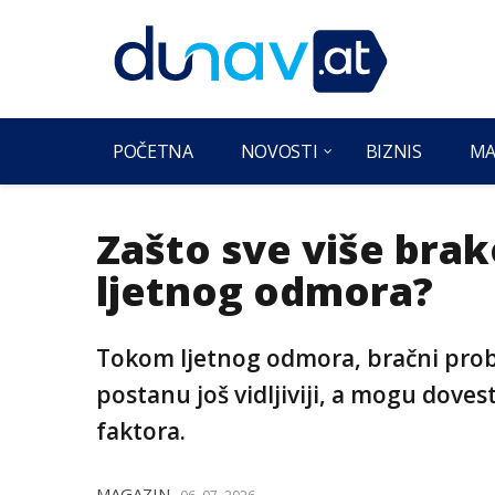
POČETNA
NOVOSTI
BIZNIS
MA
Zašto sve više bra
ljetnog odmora?
Tokom ljetnog odmora, bračni pro
postanu još vidljiviji, a mogu dovest
faktora.
MAGAZIN