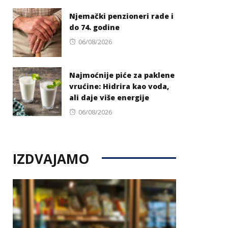
on
Njemački penzioneri rade i
do 74. godine
Posted
06/08/2026
on
Najmoćnije piće za paklene
vrućine: Hidrira kao voda,
ali daje više energije
Posted
06/08/2026
on
IZDVAJAMO