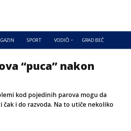
GAZIN
SPORT
VODIČI
GRAD BEČ
kova “puca” nakon
blemi kod pojedinih parova mogu da
i čak i do razvoda. Na to utiče nekoliko