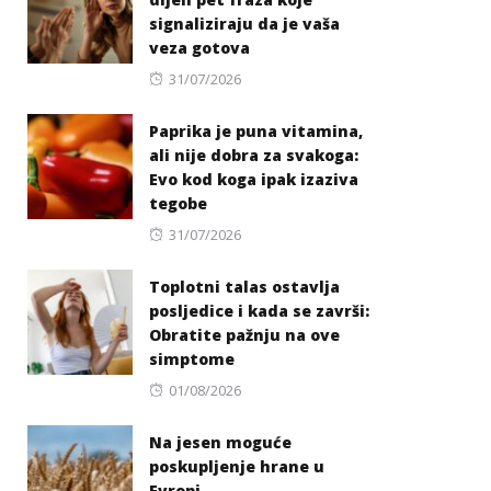
signaliziraju da je vaša
veza gotova
Posted
31/07/2026
on
Paprika je puna vitamina,
ali nije dobra za svakoga:
Evo kod koga ipak izaziva
tegobe
Posted
31/07/2026
on
Toplotni talas ostavlja
posljedice i kada se završi:
Obratite pažnju na ove
simptome
Posted
01/08/2026
on
Na jesen moguće
poskupljenje hrane u
Evropi