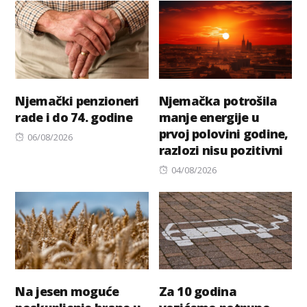
Njemački penzioneri
Njemačka potrošila
rade i do 74. godine
manje energije u
prvoj polovini godine,
Posted
06/08/2026
razlozi nisu pozitivni
on
Posted
04/08/2026
on
Na jesen moguće
Za 10 godina