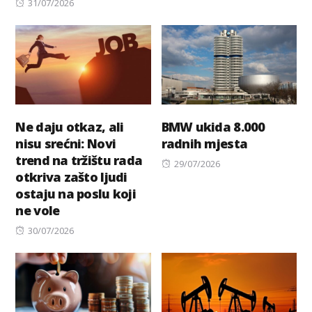
Posted
31/07/2026
on
Ne daju otkaz, ali
BMW ukida 8.000
nisu srećni: Novi
radnih mjesta
trend na tržištu rada
Posted
29/07/2026
otkriva zašto ljudi
on
ostaju na poslu koji
ne vole
Posted
30/07/2026
on