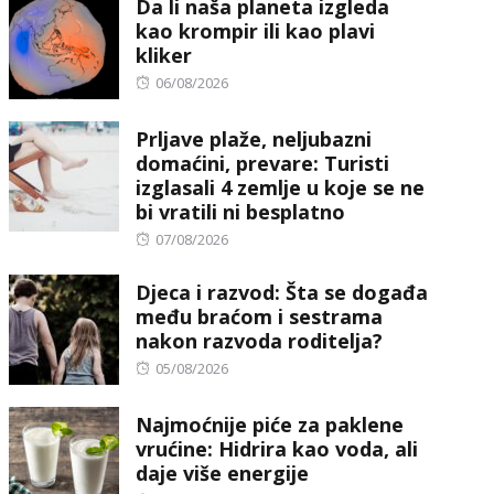
Da li naša planeta izgleda
kao krompir ili kao plavi
kliker
Posted
06/08/2026
on
Prljave plaže, neljubazni
domaćini, prevare: Turisti
izglasali 4 zemlje u koje se ne
bi vratili ni besplatno
Posted
07/08/2026
on
Djeca i razvod: Šta se događa
među braćom i sestrama
nakon razvoda roditelja?
Posted
05/08/2026
on
Najmoćnije piće za paklene
vrućine: Hidrira kao voda, ali
daje više energije