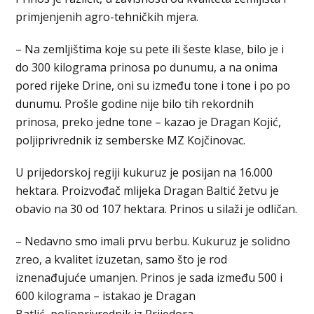
primjenjenih agro-tehničkih mjera.
– Na zemljištima koje su pete ili šeste klase, bilo je i
do 300 kilograma prinosa po dunumu, a na onima
pored rijeke Drine, oni su između tone i tone i po po
dunumu. Prošle godine nije bilo tih rekordnih
prinosa, preko jedne tone – kazao je Dragan Kojić,
poljiprivrednik iz semberske MZ Kojčinovac.
U prijedorskoj regiji kukuruz je posijan na 16.000
hektara. Proizvođač mlijeka Dragan Baltić žetvu je
obavio na 30 od 107 hektara. Prinos u silaži je odličan.
– Nedavno smo imali prvu berbu. Kukuruz je solidno
zreo, a kvalitet izuzetan, samo što je rod
iznenađujuće umanjen. Prinos je sada između 500 i
600 kilograma – istakao je Dragan