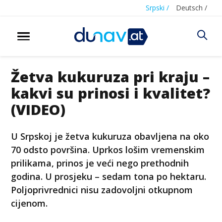
Srpski /
Deutsch /
Žetva kukuruza pri kraju –
kakvi su prinosi i kvalitet?
(VIDEO)
U Srpskoj je žetva kukuruza obavljena na oko
70 odsto površina. Uprkos lošim vremenskim
prilikama, prinos je veći nego prethodnih
godina. U prosjeku – sedam tona po hektaru.
Poljoprivrednici nisu zadovoljni otkupnom
cijenom.