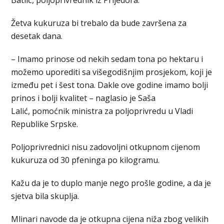
Batlić, poljoprivrednik iz Prijedora.
Žetva kukuruza bi trebalo da bude završena za
desetak dana.
– Imamo prinose od nekih sedam tona po hektaru i
možemo uporediti sa višegodišnjim prosjekom, koji je
između pet i šest tona. Dakle ove godine imamo bolji
prinos i bolji kvalitet – naglasio je Saša
Lalić, pomoćnik ministra za poljoprivredu u Vladi
Republike Srpske.
Poljoprivrednici nisu zadovoljni otkupnom cijenom
kukuruza od 30 pfeninga po kilogramu.
Kažu da je to duplo manje nego prošle godine, a da je
sjetva bila skuplja.
Mlinari navode da je otkupna cijena niža zbog velikih