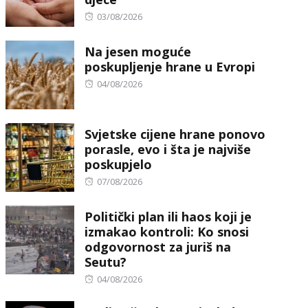
Posted
03/08/2026
on
Na jesen moguće
poskupljenje hrane u Evropi
Posted
04/08/2026
on
Svjetske cijene hrane ponovo
porasle, evo i šta je najviše
poskupjelo
Posted
07/08/2026
on
Politički plan ili haos koji je
izmakao kontroli: Ko snosi
odgovornost za juriš na
Seutu?
Posted
04/08/2026
on