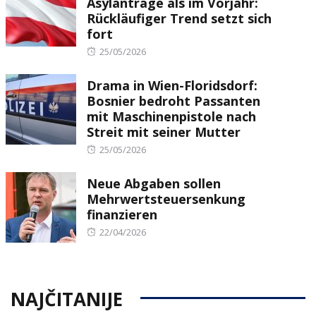
Asylanträge als im Vorjahr:
Rückläufiger Trend setzt sich
fort
Posted
25/05/2026
on
Drama in Wien-Floridsdorf:
Bosnier bedroht Passanten
mit Maschinenpistole nach
Streit mit seiner Mutter
Posted
25/05/2026
on
Neue Abgaben sollen
Mehrwertsteuersenkung
finanzieren
Posted
22/04/2026
on
NAJČITANIJE