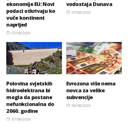
ekonomije EU: Novi
vodostaja Dunava
podaci otkrivaju ko
Posted
07/08/2026
vuče kontinent
on
naprijed
Posted
07/08/2026
on
Polovina svjetskih
Evrozona više nema
hidroelektrana bi
novca za velike
mogla da postane
subvencije
nefunkcionalna do
Posted
06/08/2026
2060. godine
on
Posted
07/08/2026
on