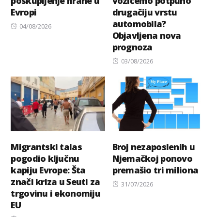
poskupljenje hrane u
vozićemo potpuno
Evropi
drugačiju vrstu
automobila?
Posted
04/08/2026
Objavljena nova
on
prognoza
Posted
03/08/2026
on
Migrantski talas
Broj nezaposlenih u
pogodio ključnu
Njemačkoj ponovo
kapiju Evrope: Šta
premašio tri miliona
znači kriza u Seuti za
Posted
31/07/2026
trgovinu i ekonomiju
on
EU