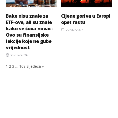
Bake nisu znale za
Cijene goriva u Evropi
ETF-ove, ali su znale
opet rastu
kako se čuva novac:
Posted
27/07/2026
Ovo su finansijske
on
lekcije koje ne gube
vrijednost
Posted
28/07/2026
on
1
2
3
…
168
Sljedeća »