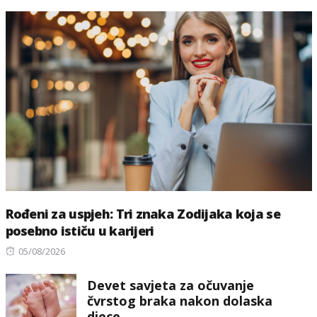
Rođeni za uspjeh: Tri znaka Zodijaka koja se
posebno ističu u karijeri
Posted
05/08/2026
on
Devet savjeta za očuvanje
čvrstog braka nakon dolaska
djece