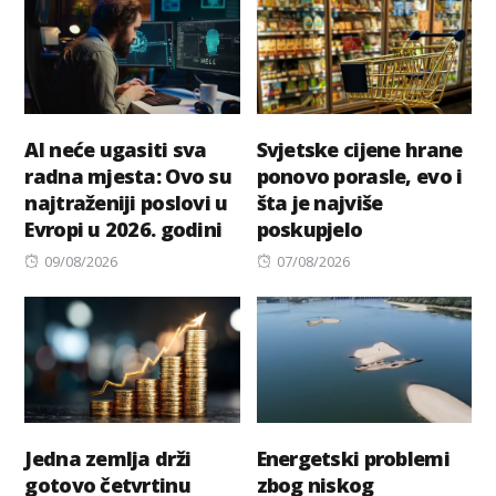
AI neće ugasiti sva
Svjetske cijene hrane
radna mjesta: Ovo su
ponovo porasle, evo i
najtraženiji poslovi u
šta je najviše
Evropi u 2026. godini
poskupjelo
Posted
Posted
09/08/2026
07/08/2026
on
on
Jedna zemlja drži
Energetski problemi
gotovo četvrtinu
zbog niskog