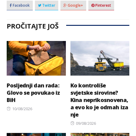
Facebook
Twitter
Google+
Pinterest
PROČITAJTE JOŠ
Posljednji dan rada:
Ko kontroliše
Glovo se povukao iz
svjetske sirovine?
BiH
Kina neprikosnovena,
a evo ko je odmah iza
Posted
10/08/2026
nje
on
Posted
09/08/2026
on