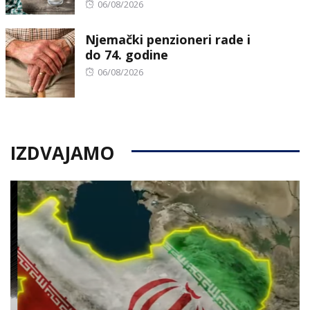
Posted
06/08/2026
on
Njemački penzioneri rade i
do 74. godine
Posted
06/08/2026
on
IZDVAJAMO