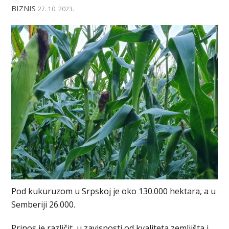
BIZNIS
27. 10. 2023.
Pod kukuruzom u Srpskoj je oko 130.000 hektara, a u
Semberiji 26.000.
Prinos je različit, u zavisnosti od kvaliteta zemljišta i