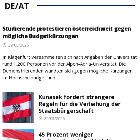
DE/AT
Studierende protestieren österreichweit gegen
mögliche Budgetkürzungen
Posted
29/05/2026
on
In Klagenfurt versammelten sich nach Angaben der Universität
rund 1.200 Personen vor der Alpen-Adria-Universität. Die
Demonstrierenden wandten sich gegen mögliche Kürzungen
im Hochschulbudget und...
Kunasek fordert strengere
Regeln für die Verleihung der
Staatsbürgerschaft
Posted
29/05/2026
on
45 Prozent weniger