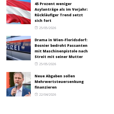
45 Prozent weniger
Asylanträge als im Vorjahr:
Rückläufiger Trend setzt
sich fort
Posted
25/05/2026
on
Drama in Wien-Floridsdorf:
Bosnier bedroht Passanten
mit Maschinenpistole nach
Streit mit seiner Mutter
Posted
25/05/2026
on
Neue Abgaben sollen
Mehrwertsteuersenkung
finanzieren
Posted
22/04/2026
on