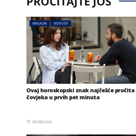
PROČITAJTE JOŠ
MAGAZIN
NOVOSTI
Ovaj horoskopski znak najčešće pročita
čovjeka u prvih pet minuta
Posted
06/08/2026
on