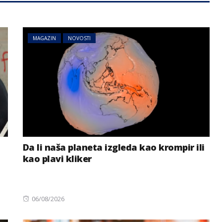
MAGAZIN
NOVOSTI
Da li naša planeta izgleda kao krompir ili
kao plavi kliker
Posted
06/08/2026
on