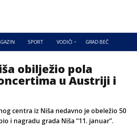
GAZIN
SPORT
VODIČI
GRAD BEČ
ša obilježio pola
oncertima u Austriji i
g centra iz Niša nedavno je obeležio 50
io i nagradu grada Niša “11. januar”.