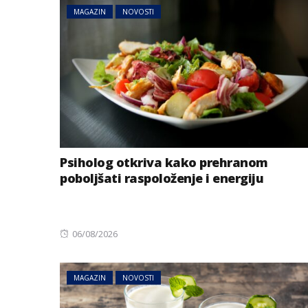
MAGAZIN
NOVOSTI
Psiholog otkriva kako prehranom
poboljšati raspoloženje i energiju
Posted
06/08/2026
on
MAGAZIN
NOVOSTI