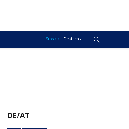
Srpski /
Deutsch /
DE/AT