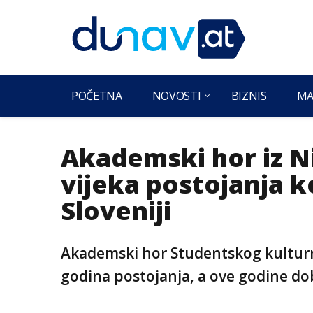
POČETNA
NOVOSTI
BIZNIS
MA
Akademski hor iz Ni
vijeka postojanja k
Sloveniji
Akademski hor Studentskog kulturno
godina postojanja, a ove godine dob