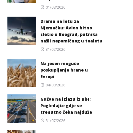
Posted
01/08/2026
on
Drama na letu za
Njemačku: Avion hitno
sletio u Beograd, putnika
našli nepomičnog u toaletu
Posted
31/07/2026
on
Na jesen moguće
poskupljenje hrane u
Evropi
Posted
04/08/2026
on
Gužve na izlazu iz BiH:
Pogledajte gdje se
trenutno čeka najduže
Posted
31/07/2026
on