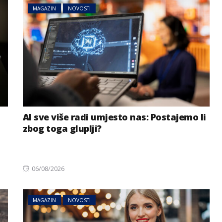
MAGAZIN
NOVOSTI
AI sve više radi umjesto nas: Postajemo li
zbog toga gluplji?
Posted
06/08/2026
on
MAGAZIN
NOVOSTI