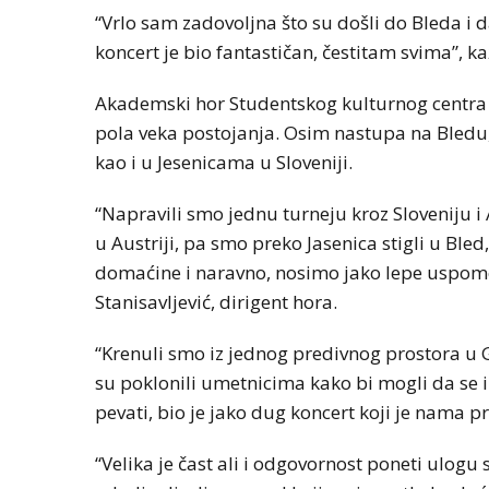
“Vrlo sam zadovoljna što su došli do Bleda i
koncert je bio fantastičan, čestitam svima”, k
Akademski hor Studentskog kulturnog centra i
pola veka postojanja. Osim nastupa na Bledu, 
kao i u Jesenicama u Sloveniji.
“Napravili smo jednu turneju kroz Sloveniju i 
u Austriji, pa smo preko Jasenica stigli u Bled
domaćine i naravno, nosimo jako lepe uspomen
Stanisavljević, dirigent hora.
“Krenuli smo iz jednog predivnog prostora u Gr
su poklonili umetnicima kako bi mogli da se i
pevati, bio je jako dug koncert koji je nama p
“Velika je čast ali i odgovornost poneti ulogu 