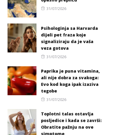
Posted
31/07/2026
on
Psihologinja sa Harvarda
dijeli pet fraza koje
signaliziraju da je vaša
veza gotova
Posted
31/07/2026
on
Paprika je puna vitamina,
ali nije dobra za svakoga:
Evo kod koga ipak izaziva
tegobe
Posted
31/07/2026
on
Toplotni talas ostavlja
posljedice i kada se završi:
Obratite pažnju na ove
simptome