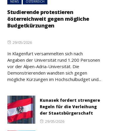
NEWS
ÖSTERREICH
Studierende protestieren
österreichweit gegen mögliche
Budgetkürzungen
Posted
29/05/2026
on
In Klagenfurt versammelten sich nach
Angaben der Universität rund 1.200 Personen
vor der Alpen-Adria-Universität. Die
Demonstrierenden wandten sich gegen
mögliche Kürzungen im Hochschulbudget und...
Kunasek fordert strengere
Regeln für die Verleihung
der Staatsbürgerschaft
Posted
29/05/2026
on