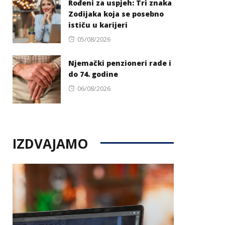
Rođeni za uspjeh: Tri znaka
Zodijaka koja se posebno
ističu u karijeri
Posted
05/08/2026
on
Njemački penzioneri rade i
do 74. godine
Posted
06/08/2026
on
IZDVAJAMO