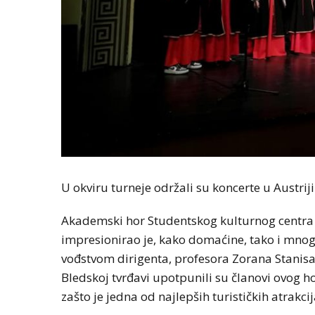
U okviru turneje održali su koncerte u Austriji 
Akademski hor Studentskog kulturnog centra 
impresionirao je, kako domaćine, tako i mno
vođstvom dirigenta, profesora Zorana Stanis
Bledskoj tvrđavi upotpunili su članovi ovog 
zašto je jedna od najlepših turističkih atrakc