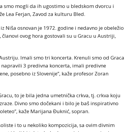
 da smo mogli da ih ugostimo u bledskom dvorcu i
aže Lea Ferjan, Zavod za kulturu Bled.
z Niša osnovan je 1972. godine i nedavno je obeležio
članovi ovog hora gostovali su u Gracu u Austriji,
Austriju. Imali smo tri koncerta. Krenuli smo od Graca
, napravili 3 predivna koncerta, imali predivne
e, posebno iz Slovenije”, kaže profesor Zoran
acu, to je bila jedna umetnička crkva, tj. crkva koju
zraze. Divno smo dočekani i bilo je baš inspirativno
roleteo”, kaže Marijana Đuknić, sopran.
soliste i to u nekoliko kompozicija, sa ovim divnim