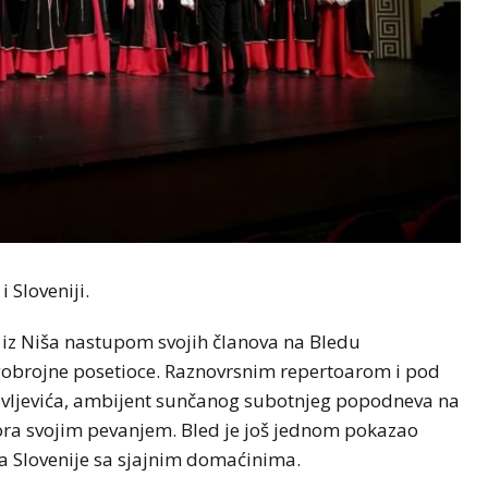
i Sloveniji.
iz Niša nastupom svojih članova na Bledu
gobrojne posetioce. Raznovrsnim repertoarom i pod
avljevića, ambijent sunčanog subotnjeg popodneva na
hora svojim pevanjem. Bled je još jednom pokazao
ija Slovenije sa sjajnim domaćinima.