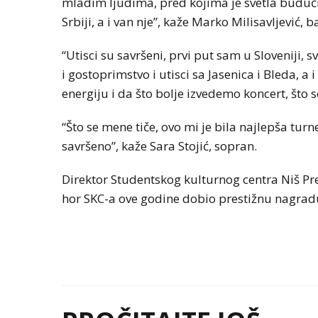
mladim ljudima, pred kojima je svetla budućno
Srbiji, a i van nje”, kaže Marko Milisavljević, b
“Utisci su savršeni, prvi put sam u Sloveniji,
i gostoprimstvo i utisci sa Jasenica i Bleda, 
energiju i da što bolje izvedemo koncert, što 
“Što se mene tiče, ovo mi je bila najlepša turne
savršeno”, kaže Sara Stojić, sopran.
Direktor Studentskog kulturnog centra Niš Pr
hor SKC-a ove godine dobio prestižnu nagrad