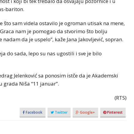
st i koji bi tek trebalo da osvajaju pozornice i u
as-bariton.
 sve što sam videla ostavilo je ogroman utisak na mene,
a i Graca nam je pomogao da stvorimo što bolju
se nadam da je uspelo”, kaže Jana Jakovljević, sopran.
ja do sada, lepo su nas ugostili i sve je bilo
edrag Jelenković sa ponosim istče da je Akademski
u grada Niša “11 januar”.
(RTS)
Facebook
Twitter
Google+
Pinterest