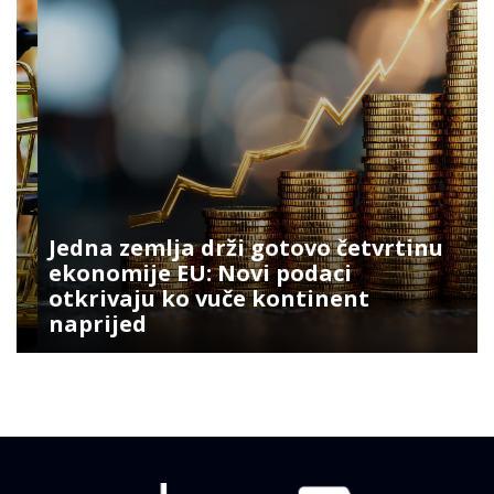
Jedna zemlja drži gotovo četvrtinu
ekonomije EU: Novi podaci
otkrivaju ko vuče kontinent
naprijed