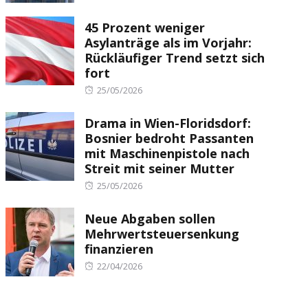
on
45 Prozent weniger
Asylanträge als im Vorjahr:
Rückläufiger Trend setzt sich
fort
Posted
25/05/2026
on
Drama in Wien-Floridsdorf:
Bosnier bedroht Passanten
mit Maschinenpistole nach
Streit mit seiner Mutter
Posted
25/05/2026
on
Neue Abgaben sollen
Mehrwertsteuersenkung
finanzieren
Posted
22/04/2026
on