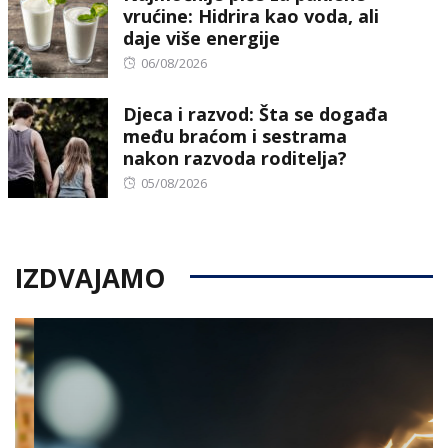
vrućine: Hidrira kao voda, ali
daje više energije
Posted
06/08/2026
on
Djeca i razvod: Šta se događa
među braćom i sestrama
nakon razvoda roditelja?
Posted
05/08/2026
on
IZDVAJAMO