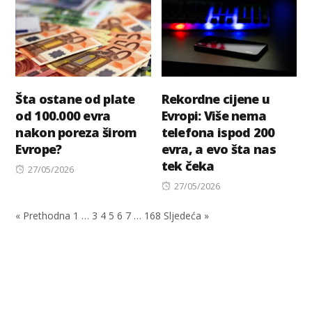
Šta ostane od plate
Rekordne cijene u
od 100.000 evra
Evropi: Više nema
nakon poreza širom
telefona ispod 200
Evrope?
evra, a evo šta nas
tek čeka
Posted
27/05/2026
on
Posted
27/05/2026
on
« Prethodna
1
…
3
4
5
6
7
…
168
Sljedeća »