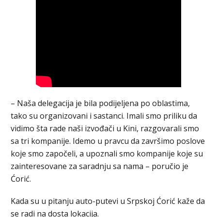
– Naša delegacija je bila podijeljena po oblastima,
tako su organizovani i sastanci. Imali smo priliku da
vidimo šta rade naši izvođači u Kini, razgovarali smo
sa tri kompanije. Idemo u pravcu da završimo poslove
koje smo započeli, a upoznali smo kompanije koje su
zainteresovane za saradnju sa nama – poručio je
Ćorić.
Kada su u pitanju auto-putevi u Srpskoj Ćorić kaže da
se radi na dosta lokacija.