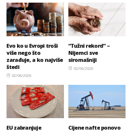
on
Evo ko u Evropi troši
“Tužni rekord” –
više nego što
Nijemci sve
zarađuje, a ko najviše
siromašniji
štedi
Posted
02/06/2026
Posted
on
02/06/2026
on
EU zabranjuje
Cijene nafte ponovo