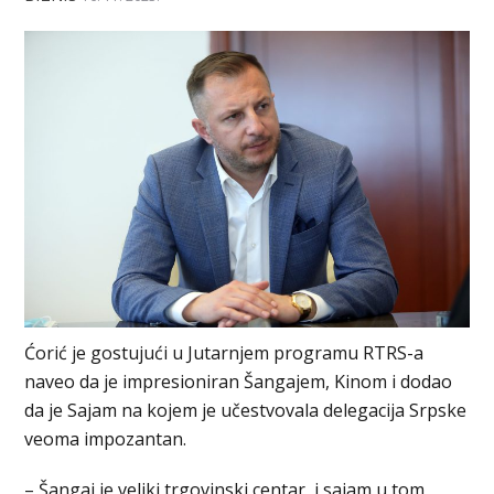
Ćorić je gostujući u Јutarnjem programu RTRS-a
naveo da je impresioniran Šangajem, Kinom i dodao
da je Sajam na kojem je učestvovala delegacija Srpske
veoma impozantan.
– Šangaj je veliki trgovinski centar, i sajam u tom