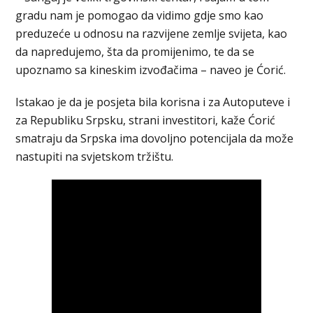
gradu nam je pomogao da vidimo gdje smo kao
preduzeće u odnosu na razvijene zemlje svijeta, kao
da napredujemo, šta da promijenimo, te da se
upoznamo sa kineskim izvođačima – naveo je Ćorić.
Istakao je da je posjeta bila korisna i za Autoputeve i
za Republiku Srpsku, strani investitori, kaže Ćorić
smatraju da Srpska ima dovoljno potencijala da može
nastupiti na svjetskom tržištu.