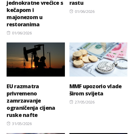
jednokratne vrećice s
rastu
kečapom i
Posted
01/06/2026
majonezom u
on
restoranima
Posted
01/06/2026
on
EU razmatra
MMF upozorio vlade
privremeno
širom svijeta
zamrzavanje
Posted
27/05/2026
ograničenja ciјena
on
ruske nafte
Posted
31/05/2026
on