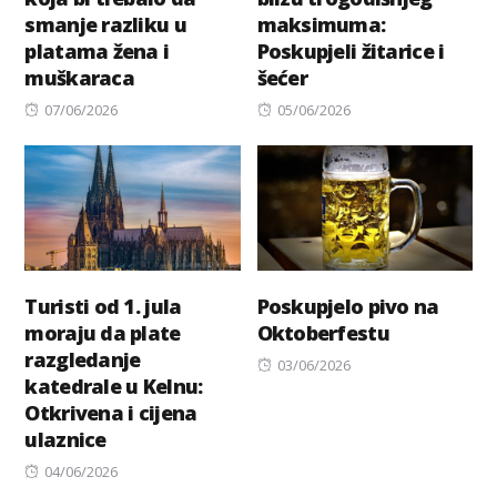
smanje razliku u
maksimuma:
platama žena i
Poskupjeli žitarice i
muškaraca
šećer
Posted
Posted
07/06/2026
05/06/2026
on
on
Turisti od 1. jula
Poskupjelo pivo na
moraju da plate
Oktoberfestu
razgledanje
Posted
03/06/2026
katedrale u Kelnu:
on
Otkrivena i cijena
ulaznice
Posted
04/06/2026