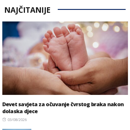
NAJČITANIJE
Devet savjeta za očuvanje čvrstog braka nakon
dolaska djece
Posted
03/08/2026
on