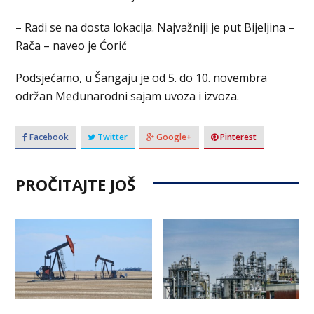
– Radi se na dosta lokacija. Najvažniji je put Bijeljina –
Rača – naveo je Ćorić
Podsjećamo, u Šangaju je od 5. do 10. novembra
održan Međunarodni sajam uvoza i izvoza.
Facebook
Twitter
Google+
Pinterest
PROČITAJTE JOŠ