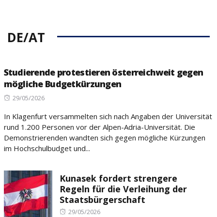
DE/AT
Studierende protestieren österreichweit gegen
mögliche Budgetkürzungen
Posted
29/05/2026
on
In Klagenfurt versammelten sich nach Angaben der Universität
rund 1.200 Personen vor der Alpen-Adria-Universität. Die
Demonstrierenden wandten sich gegen mögliche Kürzungen
im Hochschulbudget und...
Kunasek fordert strengere
Regeln für die Verleihung der
Staatsbürgerschaft
Posted
29/05/2026