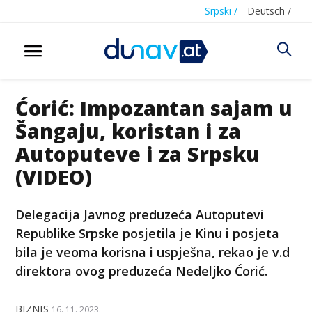
Srpski /
Deutsch /
Ćorić: Impozantan sajam u
Šangaju, koristan i za
Autoputeve i za Srpsku
(VIDEO)
Delegacija Јavnog preduzeća Autoputevi
Republike Srpske posjetila je Kinu i posjeta
bila je veoma korisna i uspješna, rekao je v.d
direktora ovog preduzeća Nedeljko Ćorić.
BIZNIS
16. 11. 2023.