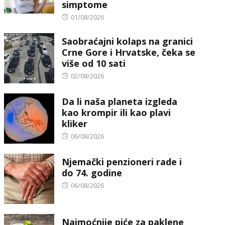
simptome
Posted
01/08/2026
on
Saobraćajni kolaps na granici
Crne Gore i Hrvatske, čeka se
više od 10 sati
Posted
02/08/2026
on
Da li naša planeta izgleda
kao krompir ili kao plavi
kliker
Posted
06/08/2026
on
Njemački penzioneri rade i
do 74. godine
Posted
06/08/2026
on
Najmoćnije piće za paklene