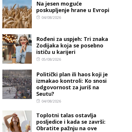
Na jesen moguće
poskupljenje hrane u Evropi
Posted
04/08/2026
on
Rođeni za uspjeh: Tri znaka
Zodijaka koja se posebno
ističu u karijeri
Posted
05/08/2026
on
Politički plan ili haos koji je
izmakao kontroli: Ko snosi
odgovornost za juriš na
Seutu?
Posted
04/08/2026
on
Toplotni talas ostavlja
posljedice i kada se završi:
Obratite pažnju na ove