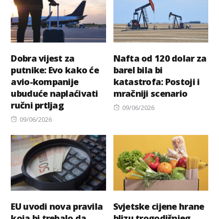
Dobra vijest za
Nafta od 120 dolar za
putnike: Evo kako će
barel bila bi
avio-kompanije
katastrofa: Postoji i
ubuduće naplaćivati
mračniji scenario
ručni prtljag
Posted
09/06/2026
Posted
on
09/06/2026
on
EU uvodi nova pravila
Svjetske cijene hrane
koja bi trebalo da
blizu trogodišnjeg