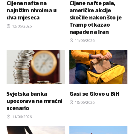
Cijene nafte na
Cijene nafte pale,
najnižim nivoima u
američke akcije
dva mjeseca
skočile nakon što je
Tramp otkazao
Posted
12/06/2026
napade na Iran
on
Posted
11/06/2026
on
Svjetska banka
Gasi se Glovo u BiH
upozorava na mračni
Posted
10/06/2026
scenario
on
Posted
11/06/2026
on