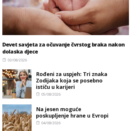
Devet savjeta za očuvanje čvrstog braka nakon
dolaska djece
Posted
03/08/2026
on
Rođeni za uspjeh: Tri znaka
Zodijaka koja se posebno
ističu u karijeri
Posted
05/08/2026
on
Na jesen moguće
poskupljenje hrane u Evropi
Posted
04/08/2026
on