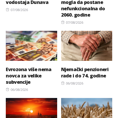
vodostaja Dunava
mogla da postane
nefunkcionalna do
Posted
07/08/2026
2060. godine
on
Posted
07/08/2026
on
Evrozona više nema
Njemački penzioneri
novca za velike
rade i do 74. godine
subvencije
Posted
06/08/2026
Posted
on
06/08/2026
on