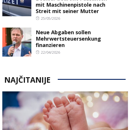
mit Maschinenpistole nach
Streit mit seiner Mutter
Posted
25/05/2026
on
Neue Abgaben sollen
Mehrwertsteuersenkung
finanzieren
Posted
22/04/2026
on
NAJČITANIJE