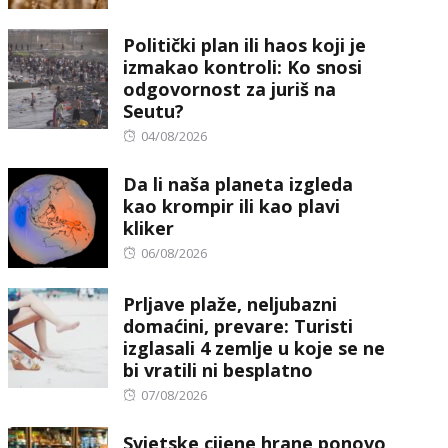
Politički plan ili haos koji je
izmakao kontroli: Ko snosi
odgovornost za juriš na
Seutu?
Posted
04/08/2026
on
Da li naša planeta izgleda
kao krompir ili kao plavi
kliker
Posted
06/08/2026
on
Prljave plaže, neljubazni
domaćini, prevare: Turisti
izglasali 4 zemlje u koje se ne
bi vratili ni besplatno
Posted
07/08/2026
on
Svjetske cijene hrane ponovo