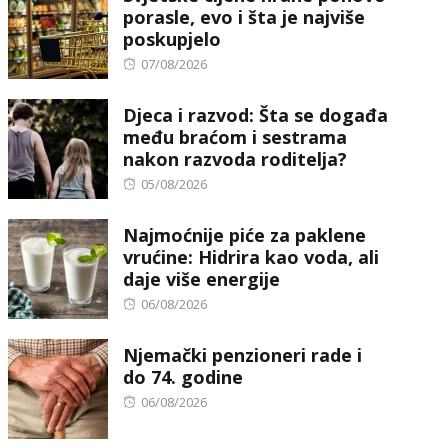
porasle, evo i šta je najviše
poskupjelo
Posted
07/08/2026
on
Djeca i razvod: Šta se događa
među braćom i sestrama
nakon razvoda roditelja?
Posted
05/08/2026
on
Najmoćnije piće za paklene
vrućine: Hidrira kao voda, ali
daje više energije
Posted
06/08/2026
on
Njemački penzioneri rade i
do 74. godine
Posted
06/08/2026
on