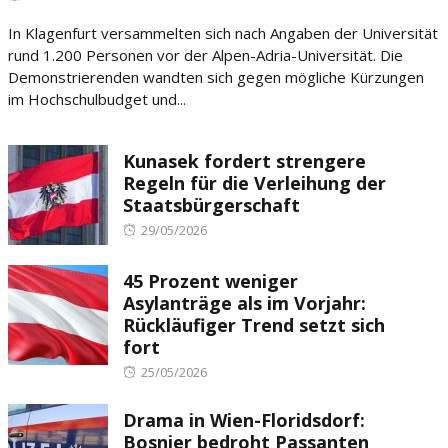
on
In Klagenfurt versammelten sich nach Angaben der Universität
rund 1.200 Personen vor der Alpen-Adria-Universität. Die
Demonstrierenden wandten sich gegen mögliche Kürzungen
im Hochschulbudget und...
Kunasek fordert strengere
Regeln für die Verleihung der
Staatsbürgerschaft
Posted
29/05/2026
on
45 Prozent weniger
Asylanträge als im Vorjahr:
Rückläufiger Trend setzt sich
fort
Posted
25/05/2026
on
Drama in Wien-Floridsdorf:
Bosnier bedroht Passanten