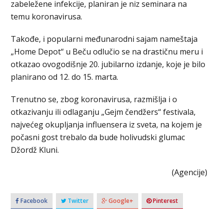
zabeležene infekcije, planiran je niz seminara na
temu koronavirusa.
Takođe, i popularni međunarodni sajam nameštaja
„Home Depot“ u Beču odlučio se na drastičnu meru i
otkazao ovogodišnje 20. jubilarno izdanje, koje je bilo
planirano od 12. do 15. marta.
Trenutno se, zbog koronavirusa, razmišlja i o
otkazivanju ili odlaganju „Gejm čendžers“ festivala,
najvećeg okupljanja influensera iz sveta, na kojem je
počasni gost trebalo da bude holivudski glumac
Džordž Kluni.
(Agencije)
Facebook
Twitter
Google+
Pinterest