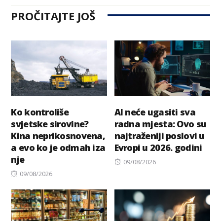
PROČITAJTE JOŠ
Ko kontroliše
AI neće ugasiti sva
svjetske sirovine?
radna mjesta: Ovo su
Kina neprikosnovena,
najtraženiji poslovi u
a evo ko je odmah iza
Evropi u 2026. godini
nje
Posted
09/08/2026
Posted
on
09/08/2026
on