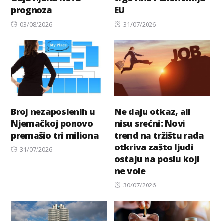
prognoza
EU
Posted
Posted
03/08/2026
31/07/2026
on
on
Broj nezaposlenih u
Ne daju otkaz, ali
Njemačkoj ponovo
nisu srećni: Novi
premašio tri miliona
trend na tržištu rada
otkriva zašto ljudi
Posted
31/07/2026
ostaju na poslu koji
on
ne vole
Posted
30/07/2026
on