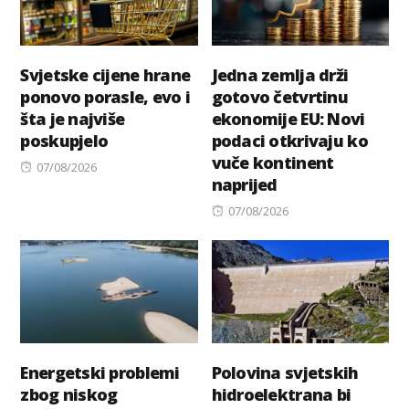
Svjetske cijene hrane
Jedna zemlja drži
ponovo porasle, evo i
gotovo četvrtinu
šta je najviše
ekonomije EU: Novi
poskupjelo
podaci otkrivaju ko
vuče kontinent
Posted
07/08/2026
naprijed
on
Posted
07/08/2026
on
Energetski problemi
Polovina svjetskih
zbog niskog
hidroelektrana bi