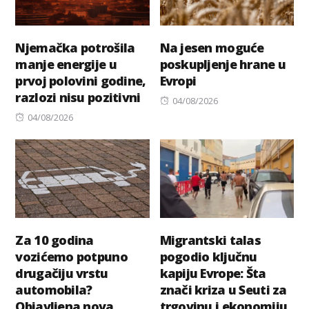
Njemačka potrošila
Na jesen moguće
manje energije u
poskupljenje hrane u
prvoj polovini godine,
Evropi
razlozi nisu pozitivni
Posted
04/08/2026
Posted
on
04/08/2026
on
Za 10 godina
Migrantski talas
vozićemo potpuno
pogodio ključnu
drugačiju vrstu
kapiju Evrope: Šta
automobila?
znači kriza u Seuti za
Objavljena nova
trgovinu i ekonomiju