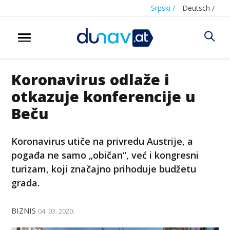
Srpski /
Deutsch /
Koronavirus odlaže i
otkazuje konferencije u
Beču
Koronavirus utiče na privredu Austrije, a
pogađa ne samo „običan“, već i kongresni
turizam, koji značajno prihoduje budžetu
grada.
BIZNIS
04. 03. 2020.