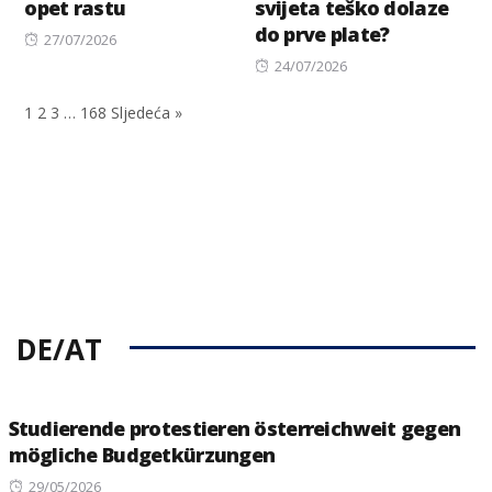
opet rastu
svijeta teško dolaze
do prve plate?
Posted
27/07/2026
on
Posted
24/07/2026
on
1
2
3
…
168
Sljedeća »
DE/AT
Studierende protestieren österreichweit gegen
mögliche Budgetkürzungen
Posted
29/05/2026