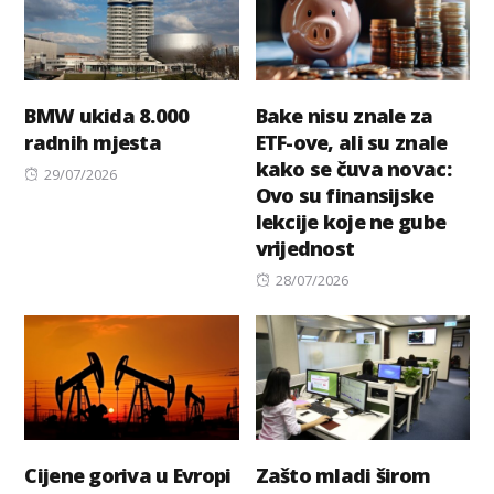
BMW ukida 8.000
Bake nisu znale za
radnih mjesta
ETF-ove, ali su znale
kako se čuva novac:
Posted
29/07/2026
Ovo su finansijske
on
lekcije koje ne gube
vrijednost
Posted
28/07/2026
on
Cijene goriva u Evropi
Zašto mladi širom