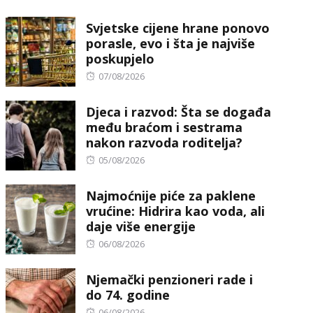
on
Svjetske cijene hrane ponovo
porasle, evo i šta je najviše
poskupjelo
Posted
07/08/2026
on
Djeca i razvod: Šta se događa
među braćom i sestrama
nakon razvoda roditelja?
Posted
05/08/2026
on
Najmoćnije piće za paklene
vrućine: Hidrira kao voda, ali
daje više energije
Posted
06/08/2026
on
Njemački penzioneri rade i
do 74. godine
Posted
06/08/2026