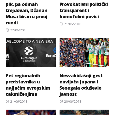
pik, pa odmah
Provokativni politički
trejdovan, Džanan
transparent i
Musa biran u prvoj
homofobni povici
rundi
Posted
21/06/2018
Posted
on
22/06/2018
on
Pet regionalnih
Nesvakidašnji gest
predstavnika u
navijača Japana i
najjačim evropskim
Senegala oduševio
takmičenjima
javnost
Posted
Posted
21/06/2018
20/06/2018
on
on