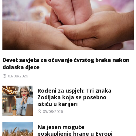
Devet savjeta za očuvanje čvrstog braka nakon
dolaska djece
Posted
03/08/2026
on
Rođeni za uspjeh: Tri znaka
Zodijaka koja se posebno
ističu u karijeri
Posted
05/08/2026
on
Na jesen moguće
poskupljenje hrane u Evropi