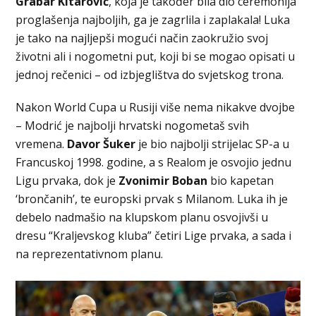
Grabar Kitarović
, koja je također bila dio ceremonija
proglašenja najboljih, ga je zagrlila i zaplakala! Luka
je tako na najljepši mogući način zaokružio svoj
životni ali i nogometni put, koji bi se mogao opisati u
jednoj rečenici – od izbjeglištva do svjetskog trona.
Nakon World Cupa u Rusiji više nema nikakve dvojbe
– Modrić je najbolji hrvatski nogometaš svih
vremena.
Davor Šuker
je bio najbolji strijelac SP-a u
Francuskoj 1998. godine, a s Realom je osvojio jednu
Ligu prvaka, dok je
Zvonimir Boban
bio kapetan
‘brončanih’, te europski prvak s Milanom. Luka ih je
debelo nadmašio na klupskom planu osvojivši u
dresu “Kraljevskog kluba” četiri Lige prvaka, a sada i
na reprezentativnom planu.