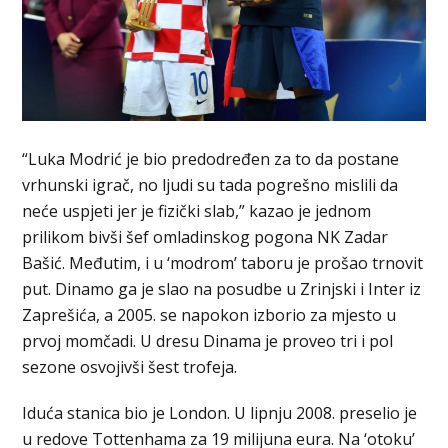
“Luka Modrić je bio predodređen za to da postane
vrhunski igrač, no ljudi su tada pogrešno mislili da
neće uspjeti jer je fizički slab,” kazao je jednom
prilikom bivši šef omladinskog pogona NK Zadar
Bašić. Međutim, i u ‘modrom’ taboru je prošao trnovit
put. Dinamo ga je slao na posudbe u Zrinjski i Inter iz
Zaprešića, a 2005. se napokon izborio za mjesto u
prvoj momčadi. U dresu Dinama je proveo tri i pol
sezone osvojivši šest trofeja.
Iduća stanica bio je London. U lipnju 2008. preselio je
u redove Tottenhama za 19 milijuna eura. Na ‘otoku’