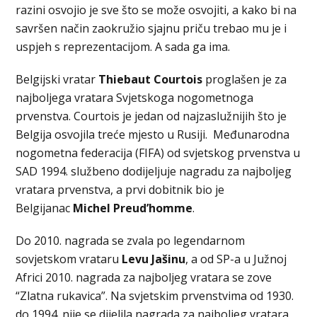
razini osvojio je sve što se može osvojiti, a kako bi na
savršen način zaokružio sjajnu priču trebao mu je i
uspjeh s reprezentacijom. A sada ga ima.
Belgijski vratar
Thiebaut Courtois
proglašen je za
najboljega vratara Svjetskoga nogometnoga
prvenstva. Courtois je jedan od najzaslužnijih što je
Belgija osvojila treće mjesto u Rusiji. Međunarodna
nogometna federacija (FIFA) od svjetskog prvenstva u
SAD 1994. službeno dodijeljuje nagradu za najboljeg
vratara prvenstva, a prvi dobitnik bio je
Belgijanac
Michel Preud’homme
.
Do 2010. nagrada se zvala po legendarnom
sovjetskom vrataru
Levu Jašinu
, a od SP-a u Južnoj
Africi 2010. nagrada za najboljeg vratara se zove
“Zlatna rukavica”. Na svjetskim prvenstvima od 1930.
do 1994. nije se dijelila nagrada za najboljeg vratara,