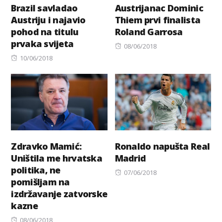
Brazil savladao
Austrijanac Dominic
Austriju i najavio
Thiem prvi finalista
pohod na titulu
Roland Garrosa
prvaka svijeta
Posted
08/06/2018
Posted
on
10/06/2018
on
Zdravko Mamić:
Ronaldo napušta Real
Uništila me hrvatska
Madrid
politika, ne
Posted
07/06/2018
pomišljam na
on
izdržavanje zatvorske
kazne
Posted
08/06/2018