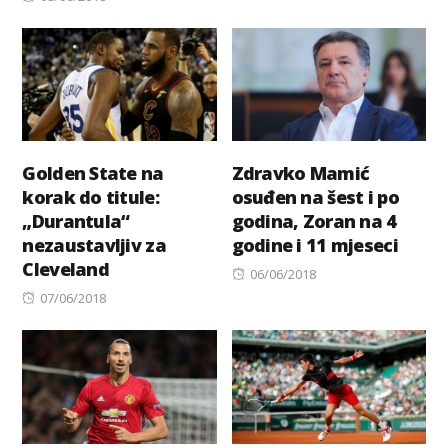
on
Golden State na
Zdravko Mamić
korak do titule:
osuđen na šest i po
„Durantula“
godina, Zoran na 4
nezaustavljiv za
godine i 11 mjeseci
Cleveland
Posted
06/06/2018
Posted
on
07/06/2018
on