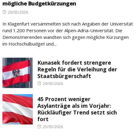
mögliche Budgetkürzungen
Posted
29/05/2026
on
In Klagenfurt versammelten sich nach Angaben der Universität
rund 1.200 Personen vor der Alpen-Adria-Universität. Die
Demonstrierenden wandten sich gegen mögliche Kürzungen
im Hochschulbudget und...
Kunasek fordert strengere
Regeln für die Verleihung der
Staatsbürgerschaft
Posted
29/05/2026
on
45 Prozent weniger
Asylanträge als im Vorjahr:
Rückläufiger Trend setzt sich
fort
Posted
25/05/2026
on