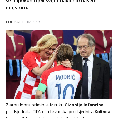
se napokon cijeli svijet naklonio našem
majstoru.
FUDBAL
15. 07. 2018.
Zlatnu loptu primio je iz ruku
Giannija Infantina
,
predsjednika FIFA-e, a hrvatska predsjednica
Kolinda