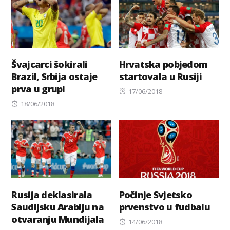
Švajcarci šokirali
Hrvatska pobjedom
Brazil, Srbija ostaje
startovala u Rusiji
prva u grupi
Posted
17/06/2018
Posted
on
18/06/2018
on
Rusija deklasirala
Počinje Svjetsko
Saudijsku Arabiju na
prvenstvo u fudbalu
otvaranju Mundijala
Posted
14/06/2018