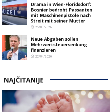
Drama in Wien-Floridsdorf:
Bosnier bedroht Passanten
mit Maschinenpistole nach
Streit mit seiner Mutter
Posted
25/05/2026
on
Neue Abgaben sollen
Mehrwertsteuersenkung
finanzieren
Posted
22/04/2026
on
NAJČITANIJE