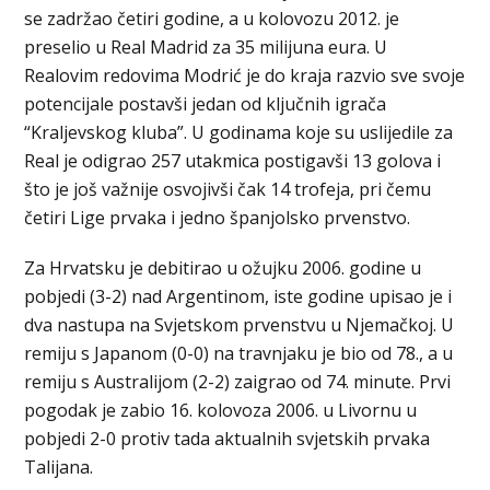
se zadržao četiri godine, a u kolovozu 2012. je
preselio u Real Madrid za 35 milijuna eura. U
Realovim redovima Modrić je do kraja razvio sve svoje
potencijale postavši jedan od ključnih igrača
“Kraljevskog kluba”. U godinama koje su uslijedile za
Real je odigrao 257 utakmica postigavši 13 golova i
što je još važnije osvojivši čak 14 trofeja, pri čemu
četiri Lige prvaka i jedno španjolsko prvenstvo.
Za Hrvatsku je debitirao u ožujku 2006. godine u
pobjedi (3-2) nad Argentinom, iste godine upisao je i
dva nastupa na Svjetskom prvenstvu u Njemačkoj. U
remiju s Japanom (0-0) na travnjaku je bio od 78., a u
remiju s Australijom (2-2) zaigrao od 74. minute. Prvi
pogodak je zabio 16. kolovoza 2006. u Livornu u
pobjedi 2-0 protiv tada aktualnih svjetskih prvaka
Talijana.