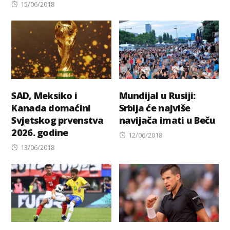
Posted
on
15/06/2018
on
SAD, Meksiko i
Mundijal u Rusiji:
Kanada domaćini
Srbija će najviše
Svjetskog prvenstva
navijača imati u Beču
2026. godine
Posted
12/06/2018
Posted
on
13/06/2018
on