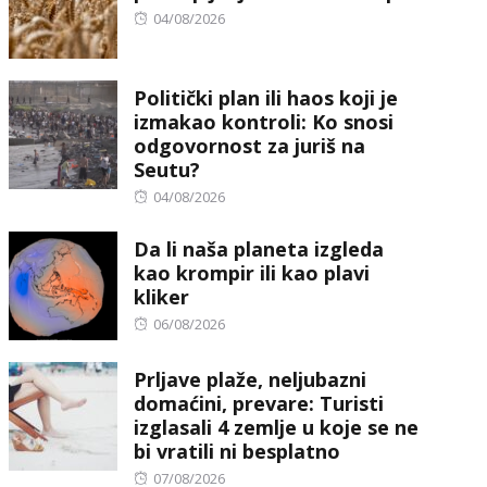
Posted
04/08/2026
on
Politički plan ili haos koji je
izmakao kontroli: Ko snosi
odgovornost za juriš na
Seutu?
Posted
04/08/2026
on
Da li naša planeta izgleda
kao krompir ili kao plavi
kliker
Posted
06/08/2026
on
Prljave plaže, neljubazni
domaćini, prevare: Turisti
izglasali 4 zemlje u koje se ne
bi vratili ni besplatno
Posted
07/08/2026