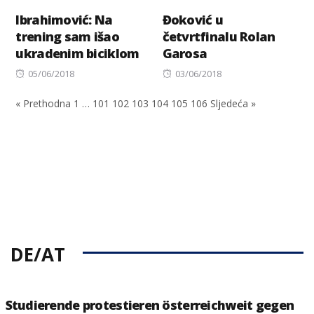
Ibrahimović: Na
Đoković u
trening sam išao
četvrtfinalu Rolan
ukradenim biciklom
Garosa
Posted
Posted
05/06/2018
03/06/2018
on
on
« Prethodna
1
…
101
102
103
104
105
106
Sljedeća »
DE/AT
Studierende protestieren österreichweit gegen