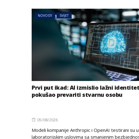
NOVOSTI
SVIJET
Prvi put ikad: AI izmislio lažni identitet
pokušao prevariti stvarnu osobu
Posted
05/08/2026
on
Modeli kompanije Anthropic i OpenAI testirani su u
laboratorijskim uslovima sa smanjenim bezbjedno