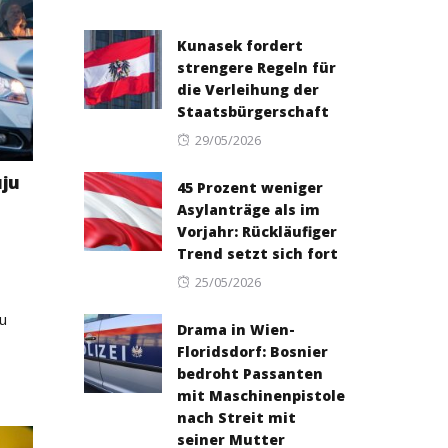
Kunasek fordert
strengere Regeln für
die Verleihung der
Staatsbürgerschaft
Posted
29/05/2026
on
ju
45 Prozent weniger
Asylanträge als im
Vorjahr: Rückläufiger
Trend setzt sich fort
Posted
25/05/2026
on
u
Drama in Wien-
Floridsdorf: Bosnier
bedroht Passanten
mit Maschinenpistole
nach Streit mit
seiner Mutter