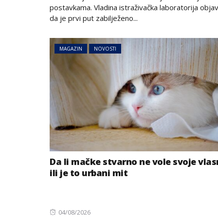
postavkama. Vladina istraživačka laboratorija objavi
da je prvi put zabilježeno...
MAGAZIN
NOVOSTI
Da li mačke stvarno ne vole svoje vlas
ili je to urbani mit
Posted
04/08/2026