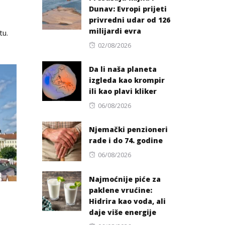
Dunav: Evropi prijeti
privredni udar od 126
milijardi evra
tu.
Posted
02/08/2026
on
Da li naša planeta
izgleda kao krompir
ili kao plavi kliker
Posted
06/08/2026
on
Njemački penzioneri
rade i do 74. godine
Posted
06/08/2026
on
Najmoćnije piće za
paklene vrućine:
Hidrira kao voda, ali
daje više energije