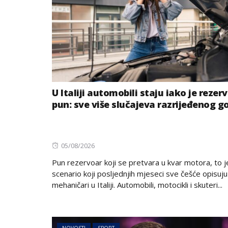
U Italiji automobili staju iako je rezer
pun: sve više slučajeva razrijeđenog g
Posted
05/08/2026
on
Pun rezervoar koji se pretvara u kvar motora, to j
scenario koji posljednjih mjeseci sve češće opisuju
mehaničari u Italiji. Automobili, motocikli i skuteri...