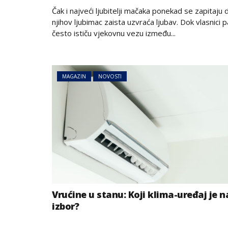
on
Čak i najveći ljubitelji mačaka ponekad se zapitaju d
njihov ljubimac zaista uzvraća ljubav. Dok vlasnici 
često ističu vjekovnu vezu između...
MAGAZIN
NOVOSTI
Vrućine u stanu: Koji klima-uređaj je na
izbor?