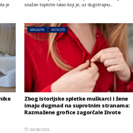
la je
snažan toplotni talas koji je, uz dugotrajnu...
MAGAZIN
NOVOSTI
nike
Zbog istorijske spletke muškarci i žene
imaju dugmad na suprotnim stranama:
Razmažene grofice zagorčale živote
Posted
04/08/2026