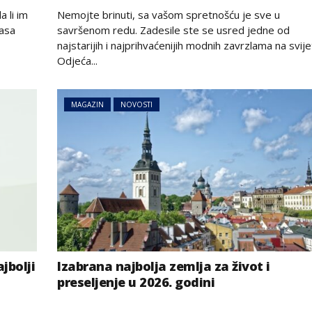
on
a li im
Nemojte brinuti, sa vašom spretnošću je sve u
pasa
savršenom redu. Zadesile ste se usred jedne od
najstarijih i najprihvaćenijih modnih zavrzlama na svije
Odjeća...
MAGAZIN
NOVOSTI
jbolji
Izabrana najbolja zemlja za život i
preseljenje u 2026. godini