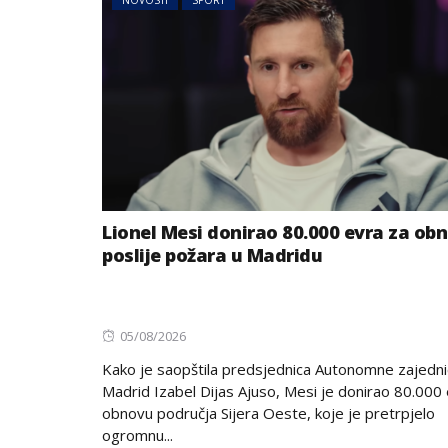
NOVOSTI
SPORT
Lionel Mesi donirao 80.000 evra za ob
poslije požara u Madridu
Posted
05/08/2026
on
Kako je saopštila predsjednica Autonomne zajedn
Madrid Izabel Dijas Ajuso, Mesi je donirao 80.000
obnovu područja Sijera Oeste, koje je pretrpjelo
ogromnu...