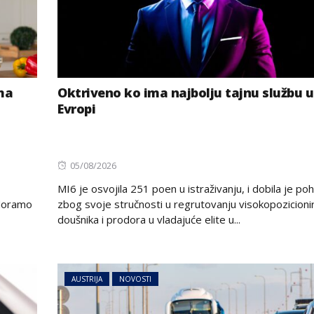
ma
Oktriveno ko ima najbolju tajnu službu u
Evropi
Posted
05/08/2026
on
MI6 je osvojila 251 poen u istraživanju, i dobila je po
“Moramo
zbog svoje stručnosti u regrutovanju visokopozicioni
doušnika i prodora u vladajuće elite u...
AUSTRIJA
NOVOSTI