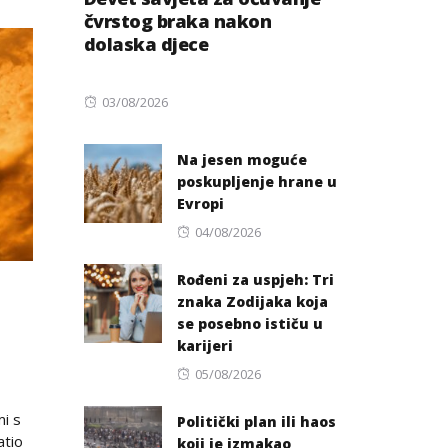
čvrstog braka nakon
dolaska djece
Posted
03/08/2026
on
Na jesen moguće
poskupljenje hrane u
Evropi
Posted
04/08/2026
on
Rođeni za uspjeh: Tri
znaka Zodijaka koja
se posebno ističu u
karijeri
Posted
05/08/2026
on
mi s
Politički plan ili haos
atio
koji je izmakao