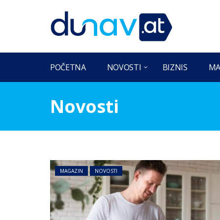
POČETNA
NOVOSTI
BIZNIS
MA
Novosti
MAGAZIN
NOVOSTI