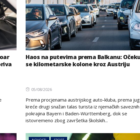
voar
Haos na putevima prema Balkanu: Očeku
oriva
se kilometarske kolone kroz Austriju
Posted
05/08/2026
on
e
Prema procjenama austrijskog auto-kluba, prema jug
kreće drugi snažan talas turista iz njemačkih saveznih
pokrajina Bayern i Baden-Württemberg, dok se
istovremeno zbog završetka školskih...