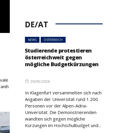
DE/AT
NEWS
ÖSTERREICH
Studierende protestieren
österreichweit gegen
mögliche Budgetkürzungen
hvale
Posted
29/05/2026
ranih
on
In Klagenfurt versammelten sich nach
Angaben der Universität rund 1.200
Personen vor der Alpen-Adria-
Universität. Die Demonstrierenden
wandten sich gegen mögliche
Kürzungen im Hochschulbudget und...