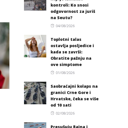
kontroli: Ko snosi
odgovornost za juriš
na Seutu?
Posted
04/08/2026
on
Toplotni talas
ostavlja posljedice i
kada se završi:
Obratite pažnju na
ove simptome
Posted
01/08/2026
on
Saobraćajni kolaps na
granici Crne Gore i
Hrvatske, čeka se više
od 10 sati
Posted
02/08/2026
on
Presušuju Rajna i