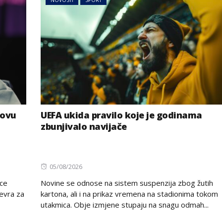
NOVOSTI
SPORT
novu
UEFA ukida pravilo koje je godinama
zbunjivalo navijače
Posted
05/08/2026
on
ice
Novine se odnose na sistem suspenzija zbog žutih
 evra za
kartona, ali i na prikaz vremena na stadionima tokom
utakmica. Obje izmjene stupaju na snagu odmah...