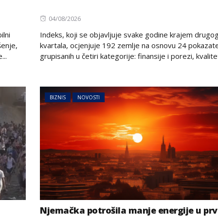
Posted
04/08/2026
on
ilni
Indeks, koji se objavljuje svake godine krajem drugo
šenje,
kvartala, ocjenjuje 192 zemlje na osnovu 24 pokazate
...
grupisanih u četiri kategorije: finansije i porezi, kvalitet
BIZNIS
NOVOSTI
Njemačka potrošila manje energije u prv