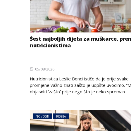
Šest najboljih dijeta za muškarce, pre
nutricionistima
Posted
05/08/2026
on
Nutricionistica Leslie Bonci ističe da je prije svake
promjene važno znati zašto je uopšte uvodimo. 
objasniti ‘zašto’ prije nego što je neko spreman...
NOVOSTI
REGIJA