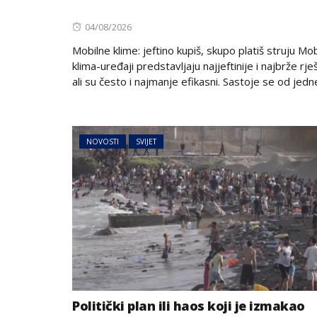
Posted
04/08/2026
on
Mobilne klime: jeftino kupiš, skupo platiš struju Mob
klima-uređaji predstavljaju najjeftinije i najbrže rje
ali su često i najmanje efikasni. Sastoje se od jedne
NOVOSTI
SVIJET
Politički plan ili haos koji je izmakao