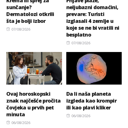
Krema ili sprej za
Prljave plaže,
sunčanje?
neljubazni domaćini,
Dermatolozi otkrili
prevare: Turisti
šta je bolji izbor
izglasali 4 zemlje u
koje se ne bi vratili ni
Posted
07/08/2026
besplatno
on
Posted
07/08/2026
on
Ovaj horoskopski
Da li naša planeta
znak najčešće pročita
izgleda kao krompir
čovjeka u prvih pet
ili kao plavi kliker
minuta
Posted
06/08/2026
Posted
on
06/08/2026