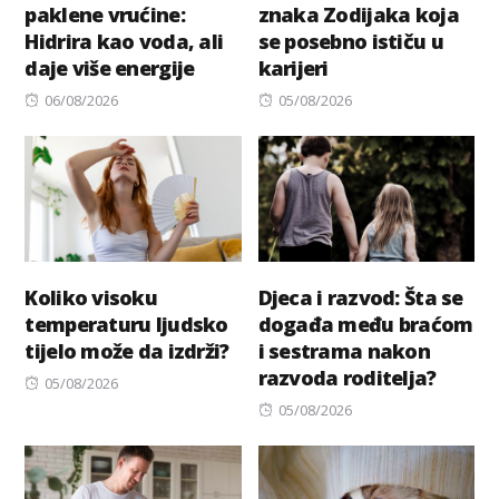
paklene vrućine:
znaka Zodijaka koja
Hidrira kao voda, ali
se posebno ističu u
daje više energije
karijeri
Posted
Posted
06/08/2026
05/08/2026
on
on
Koliko visoku
Djeca i razvod: Šta se
temperaturu ljudsko
događa među braćom
tijelo može da izdrži?
i sestrama nakon
razvoda roditelja?
Posted
05/08/2026
on
Posted
05/08/2026
on