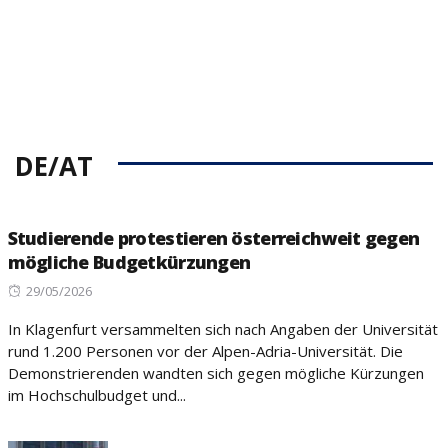
DE/AT
Studierende protestieren österreichweit gegen
mögliche Budgetkürzungen
Posted
29/05/2026
on
In Klagenfurt versammelten sich nach Angaben der Universität
rund 1.200 Personen vor der Alpen-Adria-Universität. Die
Demonstrierenden wandten sich gegen mögliche Kürzungen
im Hochschulbudget und...