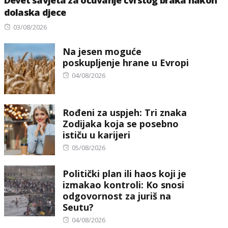
Devet savjeta za očuvanje čvrstog braka nakon
dolaska djece
Posted
03/08/2026
on
Na jesen moguće
poskupljenje hrane u Evropi
Posted
04/08/2026
on
Rođeni za uspjeh: Tri znaka
Zodijaka koja se posebno
ističu u karijeri
Posted
05/08/2026
on
Politički plan ili haos koji je
izmakao kontroli: Ko snosi
odgovornost za juriš na
Seutu?
Posted
04/08/2026