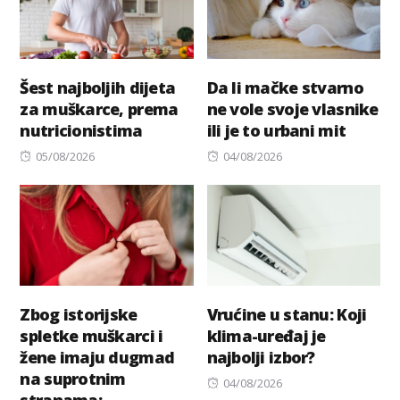
Šest najboljih dijeta
Da li mačke stvarno
za muškarce, prema
ne vole svoje vlasnike
nutricionistima
ili je to urbani mit
Posted
Posted
05/08/2026
04/08/2026
on
on
Zbog istorijske
Vrućine u stanu: Koji
spletke muškarci i
klima-uređaj je
žene imaju dugmad
najbolji izbor?
na suprotnim
Posted
04/08/2026