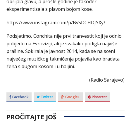
obrijala glavu, a prošle godine je također
eksperimentisala s plavom bojom kose.
https://www.instagram.com/p/BvSDCHDJYXy/
Podsjetimo, Conchita nije prvi tranvestit koji je odnio
pobjedu na Evroviziji, ali je svakako podigla najviše
prašine. Šokirala je javnost 2014, kada se na sceni
najvećeg muzičkog takmičenja pojavila kao bradata
žena s dugom kosom i u haljini.
(Radio Sarajevo)
Facebook
Twitter
Google+
Pinterest
PROČITAJTE JOŠ