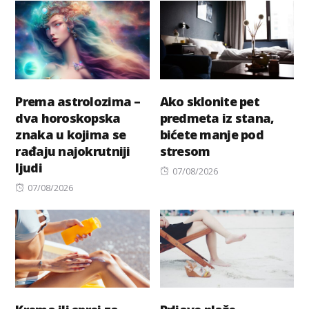
Prema astrolozima –
Ako sklonite pet
dva horoskopska
predmeta iz stana,
znaka u kojima se
bićete manje pod
rađaju najokrutniji
stresom
ljudi
Posted
07/08/2026
Posted
on
07/08/2026
on