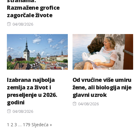
stranama:
on
Razmažene grofice
zagorčale živote
Posted
04/08/2026
on
Izabrana najbolja
Od vrućine više umiru
zemlja za život i
žene, ali biologija nije
preseljenje u 2026.
glavni uzrok
godini
Posted
04/08/2026
Posted
on
04/08/2026
on
1
2
3
…
179
Sljedeća »