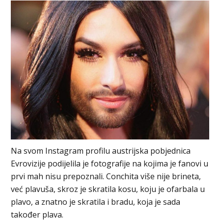
Na svom Instagram profilu austrijska pobjednica
Evrovizije podijelila je fotografije na kojima je fanovi u
prvi mah nisu prepoznali. Conchita više nije brineta,
već plavuša, skroz je skratila kosu, koju je ofarbala u
plavo, a znatno je skratila i bradu, koja je sada
također plava.