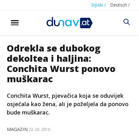
Srpski /
Deutsch /
Odrekla se dubokog
dekoltea i haljina:
Conchita Wurst ponovo
muškarac
Conchita Wurst, pjevačica koja se oduvijek
osjećala kao žena, ali je poželjela da ponovo
bude muškarac.
MAGAZIN
22. 03. 2019.