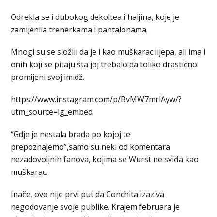
Odrekla se i dubokog dekoltea i haljina, koje je
zamijenila trenerkama i pantalonama.
Mnogi su se složili da je i kao muškarac lijepa, ali ima i
onih koji se pitaju šta joj trebalo da toliko drastično
promijeni svoj imidž.
https://www.instagram.com/p/BvMW7mrlAyw/?
utm_source=ig_embed
“Gdje je nestala brada po kojoj te
prepoznajemo”,samo su neki od komentara
nezadovoljnih fanova, kojima se Wurst ne sviđa kao
muškarac.
Inače, ovo nije prvi put da Conchita izaziva
negodovanje svoje publike. Krajem februara je