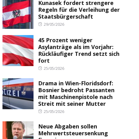
Kunasek fordert strengere
Regeln für die Verleihung der
Staatsbürgerschaft
Posted
29/05/2026
on
45 Prozent weniger
Asylanträge als im Vorjahr:
Rückläufiger Trend setzt sich
fort
Posted
25/05/2026
on
Drama in Wien-Floridsdorf:
Bosnier bedroht Passanten
mit Maschinenpistole nach
Streit mit seiner Mutter
Posted
25/05/2026
on
Neue Abgaben sollen
Mehrwertsteuersenkung