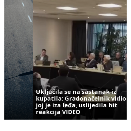
Uključila se na sastanak iz
kupatila: Gradonačelnik vidio šta
joj je iza leđa, uslijedila hit
reakcija VIDEO