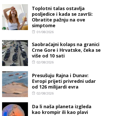
on
Toplotni talas ostavlja
posljedice i kada se završi:
Obratite pažnju na ove
simptome
Posted
01/08/2026
on
Saobraćajni kolaps na granici
Crne Gore i Hrvatske, čeka se
više od 10 sati
Posted
02/08/2026
on
Presušuju Rajna i Dunav:
Evropi prijeti privredni udar
od 126 milijardi evra
Posted
02/08/2026
on
Da li naša planeta izgleda
kao krompir ili kao plavi