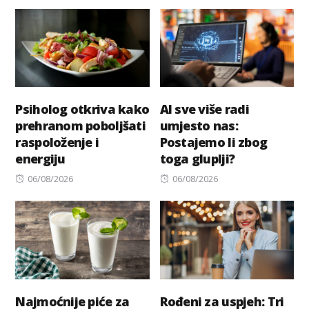
on
Psiholog otkriva kako
AI sve više radi
prehranom poboljšati
umjesto nas:
raspoloženje i
Postajemo li zbog
energiju
toga gluplji?
Posted
Posted
06/08/2026
06/08/2026
on
on
Najmoćnije piće za
Rođeni za uspjeh: Tri