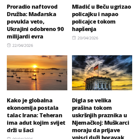
Proradio naftovod
Mladić u Beču ugrizao
Družba: Mađarska
policajku i napao
povukla veto,
policajce tokom
Ukrajini odobreno 90
hapšenja
milijardi evra
Posted
20/04/2026
Posted
on
22/04/2026
on
Kako je globalna
Digla se velika
ekonomija postala
prašina tokom
talac Irana: Teheran
uskršnjih praznika u
ima adut kojim svijet
Njemačkoj: Muškarci
drži u šaci
moraju da prijave
vojsci duži boravak
Posted