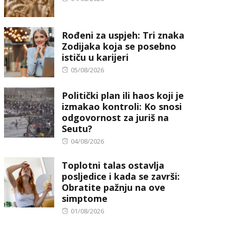
on
Rođeni za uspjeh: Tri znaka
Zodijaka koja se posebno
ističu u karijeri
Posted
05/08/2026
on
Politički plan ili haos koji je
izmakao kontroli: Ko snosi
odgovornost za juriš na
Seutu?
Posted
04/08/2026
on
Toplotni talas ostavlja
posljedice i kada se završi:
Obratite pažnju na ove
simptome
Posted
01/08/2026
on