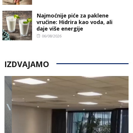
on
Najmoćnije piće za paklene
vrućine: Hidrira kao voda, ali
daje više energije
Posted
06/08/2026
on
IZDVAJAMO