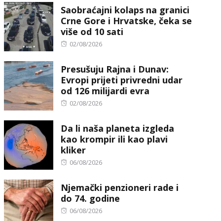
Saobraćajni kolaps na granici
Crne Gore i Hrvatske, čeka se
više od 10 sati
Posted
02/08/2026
on
Presušuju Rajna i Dunav:
Evropi prijeti privredni udar
od 126 milijardi evra
Posted
02/08/2026
on
Da li naša planeta izgleda
kao krompir ili kao plavi
kliker
Posted
06/08/2026
on
Njemački penzioneri rade i
do 74. godine
Posted
06/08/2026