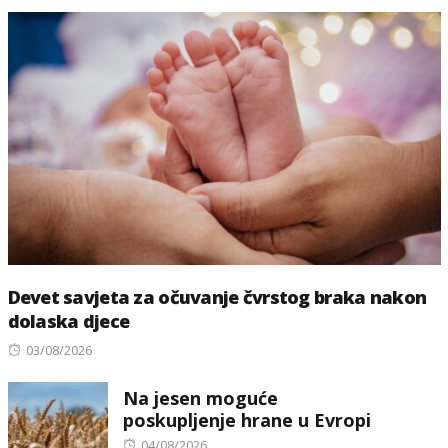
Devet savjeta za očuvanje čvrstog braka nakon
dolaska djece
Posted
03/08/2026
on
Na jesen moguće
poskupljenje hrane u Evropi
Posted
04/08/2026