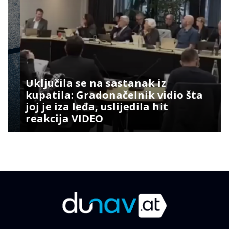
Uključila se na sastanak iz
kupatila: Gradonačelnik vidio šta
joj je iza leđa, uslijedila hit
reakcija VIDEO