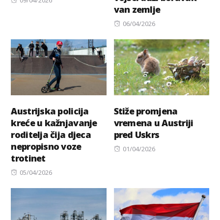
09/04/2026
van zemlje
on
Posted
06/04/2026
on
Austrijska policija
Stiže promjena
kreće u kažnjavanje
vremena u Austriji
roditelja čija djeca
pred Uskrs
nepropisno voze
Posted
01/04/2026
trotinet
on
Posted
05/04/2026
on