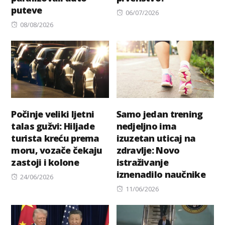
puteve
Posted
06/07/2026
Posted
on
08/08/2026
on
Počinje veliki ljetni
Samo jedan trening
talas gužvi: Hiljade
nedjeljno ima
turista kreću prema
izuzetan uticaj na
moru, vozače čekaju
zdravlje: Novo
zastoji i kolone
istraživanje
iznenadilo naučnike
Posted
24/06/2026
on
Posted
11/06/2026
on