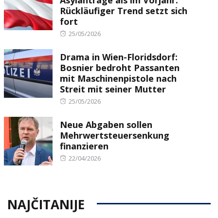
Asylanträge als im Vorjahr:
Rückläufiger Trend setzt sich
fort
Posted
25/05/2026
on
Drama in Wien-Floridsdorf:
Bosnier bedroht Passanten
mit Maschinenpistole nach
Streit mit seiner Mutter
Posted
25/05/2026
on
Neue Abgaben sollen
Mehrwertsteuersenkung
finanzieren
Posted
22/04/2026
on
NAJČITANIJE