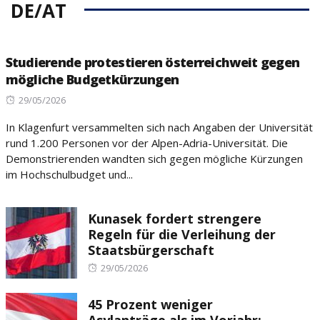
DE/AT
Studierende protestieren österreichweit gegen
mögliche Budgetkürzungen
Posted
29/05/2026
on
In Klagenfurt versammelten sich nach Angaben der Universität
rund 1.200 Personen vor der Alpen-Adria-Universität. Die
Demonstrierenden wandten sich gegen mögliche Kürzungen
im Hochschulbudget und...
Kunasek fordert strengere
Regeln für die Verleihung der
Staatsbürgerschaft
Posted
29/05/2026
on
45 Prozent weniger