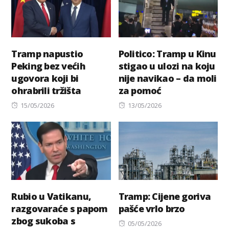
Tramp napustio
Politico: Tramp u Kinu
Peking bez većih
stigao u ulozi na koju
ugovora koji bi
nije navikao – da moli
ohrabrili tržišta
za pomoć
Posted
Posted
15/05/2026
13/05/2026
on
on
Rubio u Vatikanu,
Tramp: Cijene goriva
razgovaraće s papom
pašće vrlo brzo
zbog sukoba s
Posted
05/05/2026