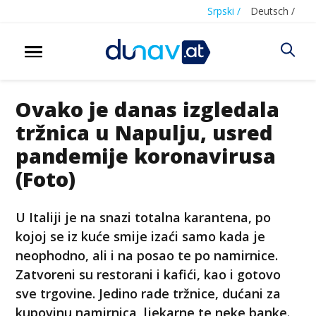
Srpski /
Deutsch /
Ovako je danas izgledala
tržnica u Napulju, usred
pandemije koronavirusa
(Foto)
U Italiji je na snazi totalna karantena, po
kojoj se iz kuće smije izaći samo kada je
neophodno, ali i na posao te po namirnice.
Zatvoreni su restorani i kafići, kao i gotovo
sve trgovine. Jedino rade tržnice, dućani za
kupovinu namirnica, ljekarne te neke banke.