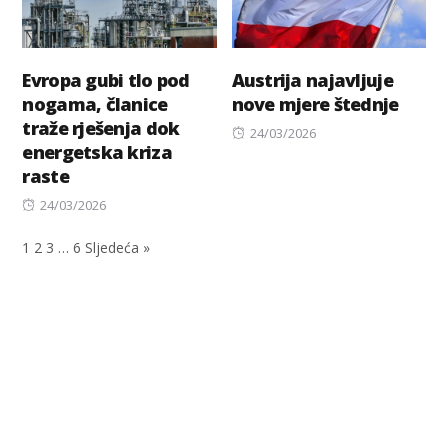
Evropa gubi tlo pod
Austrija najavljuje
nogama, članice
nove mjere štednje
traže rješenja dok
Posted
24/03/2026
energetska kriza
on
raste
Posted
24/03/2026
on
1
2
3
…
6
Sljedeća »