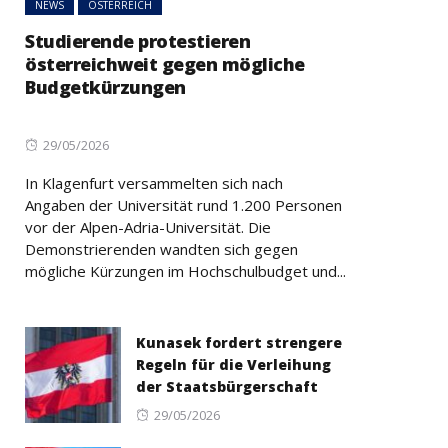
NEWS
ÖSTERREICH
Studierende protestieren
österreichweit gegen mögliche
Budgetkürzungen
Posted
29/05/2026
on
In Klagenfurt versammelten sich nach
Angaben der Universität rund 1.200 Personen
vor der Alpen-Adria-Universität. Die
Demonstrierenden wandten sich gegen
mögliche Kürzungen im Hochschulbudget und...
Kunasek fordert strengere
Regeln für die Verleihung
der Staatsbürgerschaft
Posted
29/05/2026
on