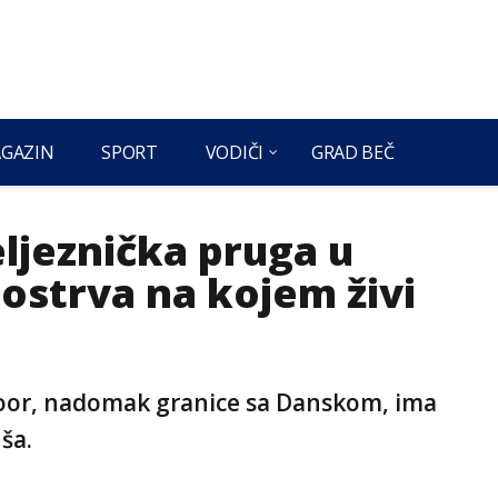
GAZIN
SPORT
VODIČI
GRAD BEČ
eljeznička pruga u
ostrva na kojem živi
or, nadomak granice sa Danskom, ima
ša.