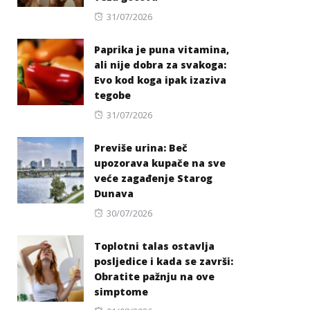
Posted
31/07/2026
on
Paprika je puna vitamina,
ali nije dobra za svakoga:
Evo kod koga ipak izaziva
tegobe
Posted
31/07/2026
on
Previše urina: Beč
upozorava kupače na sve
veće zagađenje Starog
Dunava
Posted
30/07/2026
on
Toplotni talas ostavlja
posljedice i kada se završi:
Obratite pažnju na ove
simptome