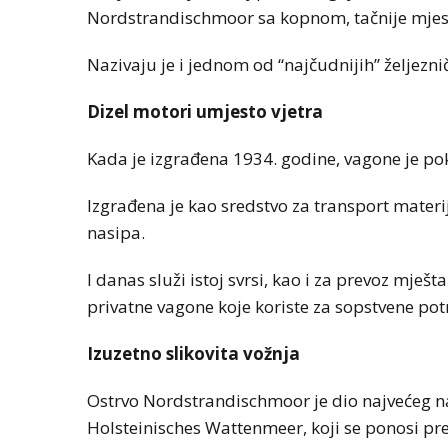
Nordstrandischmoor sa kopnom, tačnije mjes
Nazivaju je i jednom od “najčudnijih” željezn
Dizel motori umjesto vjetra
Kada je izgrađena 1934. godine, vagone je pokr
Izgrađena je kao sredstvo za transport mater
nasipa.
I danas služi istoj svrsi, kao i za prevoz mje
privatne vagone koje koriste za sopstvene pot
Izuzetno slikovita vožnja
Ostrvo Nordstrandischmoor je dio najvećeg na
Holsteinisches Wattenmeer, koji se ponosi pr