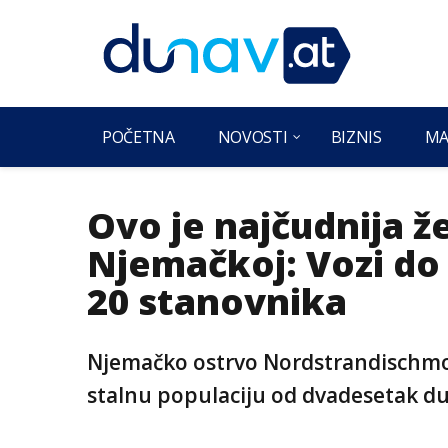
POČETNA
NOVOSTI
BIZNIS
MA
Ovo je najčudnija ž
Njemačkoj: Vozi do 
20 stanovnika
Njemačko ostrvo Nordstrandischmo
stalnu populaciju od dvadesetak du