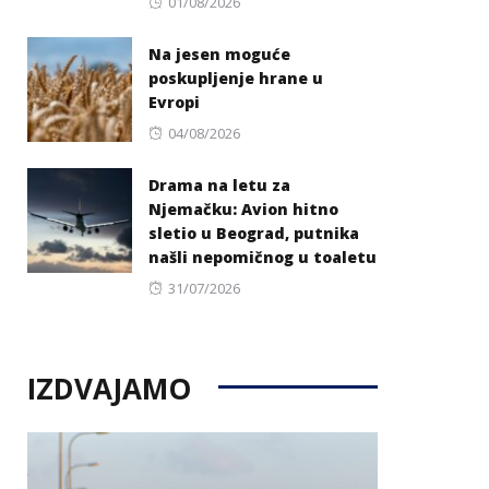
Posted
01/08/2026
on
Na jesen moguće
poskupljenje hrane u
Evropi
Posted
04/08/2026
on
Drama na letu za
Njemačku: Avion hitno
sletio u Beograd, putnika
našli nepomičnog u toaletu
Posted
31/07/2026
on
IZDVAJAMO