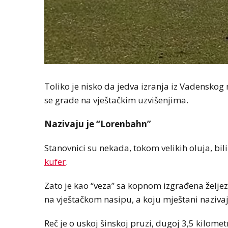
Toliko je nisko da jedva izranja iz Vadensko
se grade na vještačkim uzvišenjima.
Nazivaju je “Lorenbahn”
Stanovnici su nekada, tokom velikih oluja, bil
kufer
.
Zato je kao “veza” sa kopnom izgrađena želj
na vještačkom nasipu, a koju mještani naziva
Reč je o uskoj šinskoj pruzi, dugoj 3,5 kilom