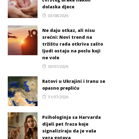
dolaska djece
Posted
03/08/2026
on
Ne daju otkaz, ali nisu
srećni: Novi trend na
tržištu rada otkriva zašto
ljudi ostaju na poslu koji
ne vole
Posted
30/07/2026
on
Ratovi u Ukrajini i Iranu se
opasno prepliću
Posted
31/07/2026
on
Psihologinja sa Harvarda
dijeli pet fraza koje
signaliziraju da je vaša
veza gotova