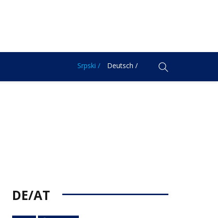
Srpski /
Deutsch /
DE/AT