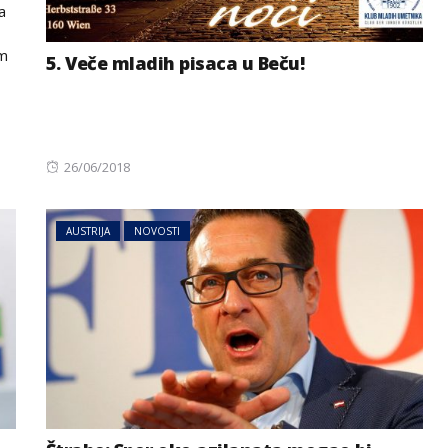
a
om
5. Veče mladih pisaca u Beču!
Posted
26/06/2018
on
AUSTRIJA
NOVOSTI