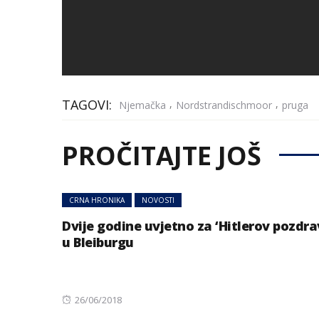
TAGOVI:
,
,
Njemačka
Nordstrandischmoor
pruga
PROČITAJTE JOŠ
CRNA HRONIKA
NOVOSTI
Dvije godine uvjetno za ‘Hitlerov pozdra
u Bleiburgu
Posted
26/06/2018
on