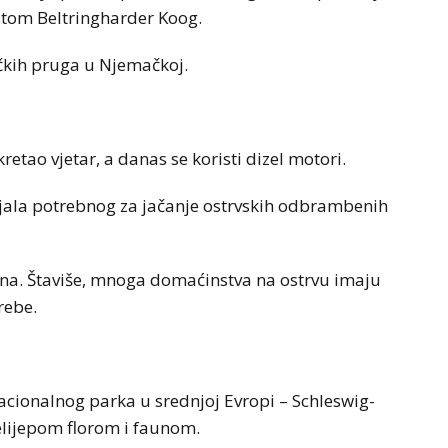
tom Beltringharder Koog.
ičkih pruga u Njemačkoj.
etao vjetar, a danas se koristi dizel motori.
ijala potrebnog za jačanje ostrvskih odbrambenih
štana. Štaviše, mnoga domaćinstva na ostrvu imaju
rebe.
cionalnog parka u srednjoj Evropi – Schleswig-
elijepom florom i faunom.