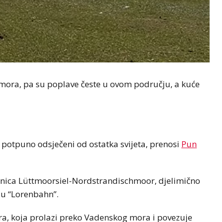
g mora, pa su poplave česte u ovom području, a kuće
i potpuno odsječeni od ostatka svijeta, prenosi
Pun
eznica Lüttmoorsiel-Nordstrandischmoor, djelimično
ju “Lorenbahn”.
etra, koja prolazi preko Vadenskog mora i povezuje