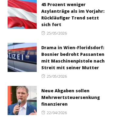
45 Prozent weniger
Asylanträge als im Vorjahr:
Rückläufiger Trend setzt
sich fort
Posted
25/05/2026
on
Drama in Wien-Floridsdorf:
Bosnier bedroht Passanten
mit Maschinenpistole nach
Streit mit seiner Mutter
Posted
25/05/2026
on
Neue Abgaben sollen
Mehrwertsteuersenkung
finanzieren
Posted
22/04/2026
on