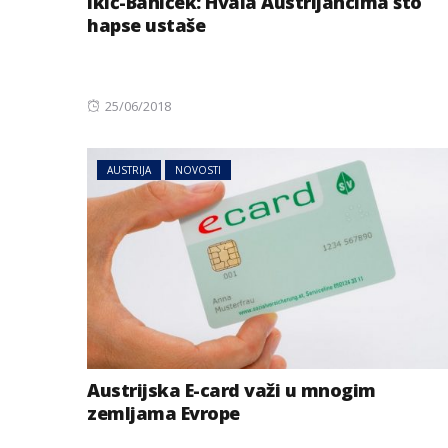
Ikić-Baniček: Hvala Austrijancima što
hapse ustaše
Posted
25/06/2018
on
AUSTRIJA
NOVOSTI
MAGAZIN
NOVOSTI
Izabrana najbolj
život i preseljenj
godini
Austrijska E-card važi u mnogim
zemljama Evrope