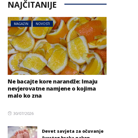
NAJČITANIJE
MAGAZIN
NOVOSTI
Ne bacajte kore narandže: Imaju
nevjerovatne namjene o kojima
malo ko zna
Posted
30/07/2026
on
Devet savjeta za očuvanje
čvrstog braka nakon