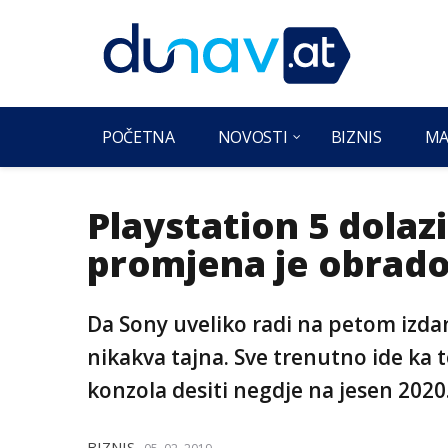
POČETNA
NOVOSTI
BIZNIS
MA
Playstation 5 dolazi
promjena je obrado
Da Sony uveliko radi na petom izda
nikakva tajna. Sve trenutno ide ka 
konzola desiti negdje na jesen 2020
BIZNIS