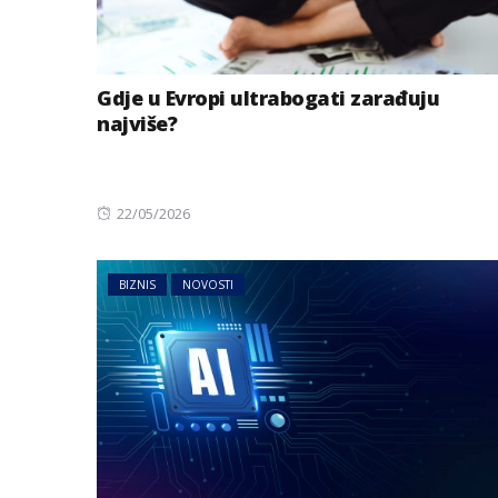
Gdje u Evropi ultrabogati zarađuju
najviše?
Posted
22/05/2026
on
BIZNIS
NOVOSTI