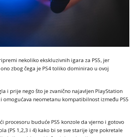
ipremi nekoliko ekskluzivnih igara za PS5, jer
i ono zbog čega je PS4 toliko dominirao u ovoj
gla i prije nego što je zvanično najavljen PlayStation
 koji omogućava neometanu kompatibilnost između PS5
ući procesoru buduće PS5 konzole da vjerno i gotovo
a (PS 1,2,3 i 4) kako bi se sve starije igre pokretale