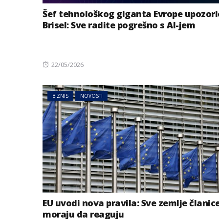
Šef tehnološkog giganta Evrope upozori
Brisel: Sve radite pogrešno s AI-jem
Posted
22/05/2026
on
BIZNIS
NOVOSTI
EU uvodi nova pravila: Sve zemlje članic
moraju da reaguju