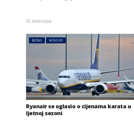
Posted
20/05/2026
on
BIZNIS
NOVOSTI
BIZNIS
Energetski probl
niskog vodostaj
Ryanair se oglasio o cijenama karata u
ljetnoj sezoni