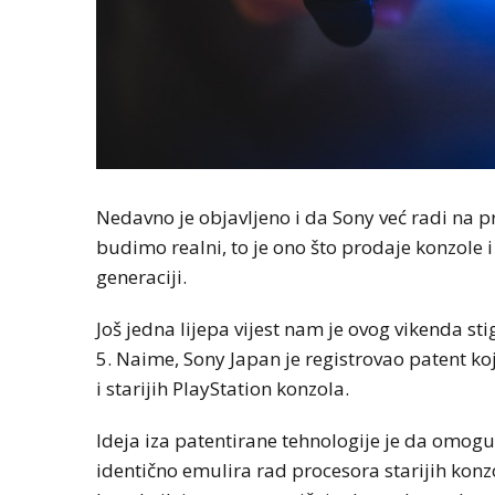
Nedavno je objavljeno i da Sony već radi na pr
budimo realni, to je ono što prodaje konzole 
generaciji.
Još jedna lijepa vijest nam je ovog vikenda sti
5. Naime, Sony Japan je registrovao patent
i starijih PlayStation konzola.
Ideja iza patentirane tehnologije je da omog
identično emulira rad procesora starijih konzol