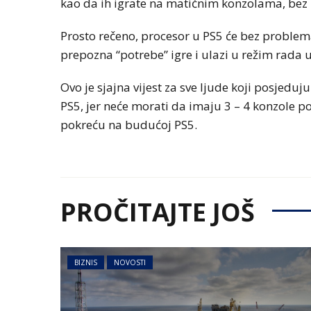
kao da ih igrate na matičnim konzolama, bez i
Prosto rečeno, procesor u PS5 će bez problem
prepozna “potrebe” igre i ulazi u režim rada 
Ovo je sjajna vijest za sve ljude koji posjeduju
PS5, jer neće morati da imaju 3 – 4 konzole p
pokreću na budućoj PS5.
PROČITAJTE JOŠ
BIZNIS
NOVOSTI