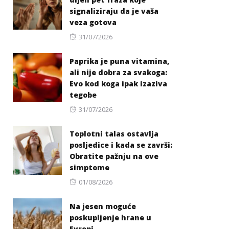
signaliziraju da je vaša
veza gotova
Posted
31/07/2026
on
Paprika je puna vitamina,
ali nije dobra za svakoga:
Evo kod koga ipak izaziva
tegobe
Posted
31/07/2026
on
Toplotni talas ostavlja
posljedice i kada se završi:
Obratite pažnju na ove
simptome
Posted
01/08/2026
on
Na jesen moguće
poskupljenje hrane u
Evropi