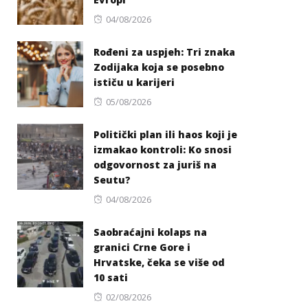
Posted
04/08/2026
on
Rođeni za uspjeh: Tri znaka
Zodijaka koja se posebno
ističu u karijeri
Posted
05/08/2026
on
Politički plan ili haos koji je
izmakao kontroli: Ko snosi
odgovornost za juriš na
Seutu?
Posted
04/08/2026
on
Saobraćajni kolaps na
granici Crne Gore i
Hrvatske, čeka se više od
10 sati
Posted
02/08/2026