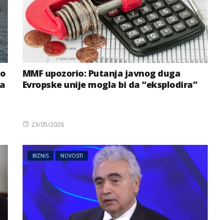
 o
MMF upozorio: Putanja javnog duga
na
Evropske unije mogla bi da “eksplodira”
Posted
23/05/2026
on
BIZNIS
NOVOSTI