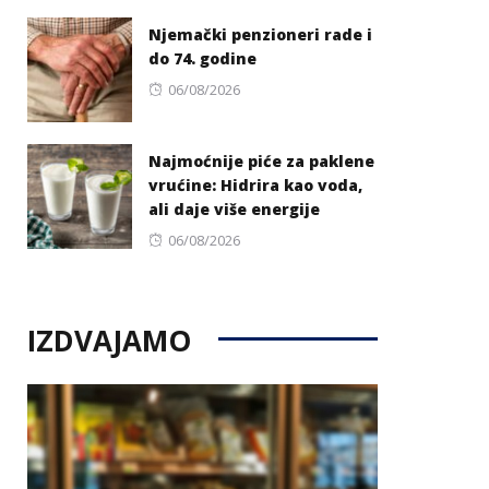
on
Njemački penzioneri rade i
do 74. godine
Posted
06/08/2026
on
Najmoćnije piće za paklene
vrućine: Hidrira kao voda,
ali daje više energije
Posted
06/08/2026
on
IZDVAJAMO