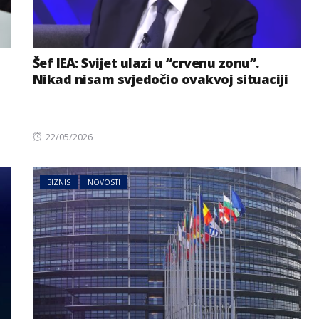
Šef IEA: Svijet ulazi u “crvenu zonu”.
Nikad nisam svjedočio ovakvoj situaciji
Posted
22/05/2026
on
BIZNIS
NOVOSTI