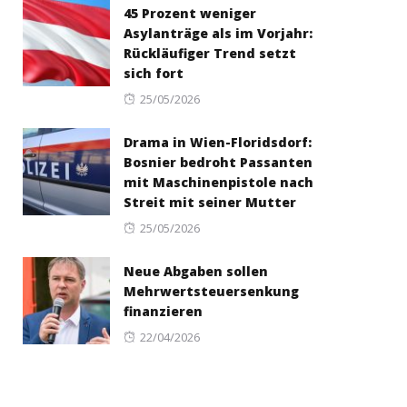
45 Prozent weniger
Asylanträge als im Vorjahr:
Rückläufiger Trend setzt
sich fort
Posted
25/05/2026
on
Drama in Wien-Floridsdorf:
Bosnier bedroht Passanten
mit Maschinenpistole nach
Streit mit seiner Mutter
Posted
25/05/2026
on
Neue Abgaben sollen
Mehrwertsteuersenkung
finanzieren
Posted
22/04/2026
on