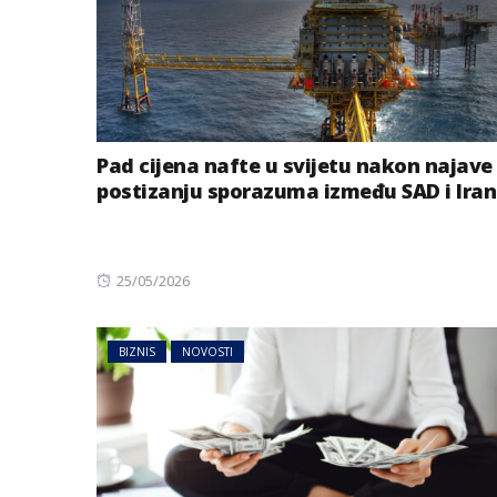
Pad cijena nafte u svijetu nakon najave
postizanju sporazuma između SAD i Ira
Posted
25/05/2026
on
BIZNIS
NOVOSTI