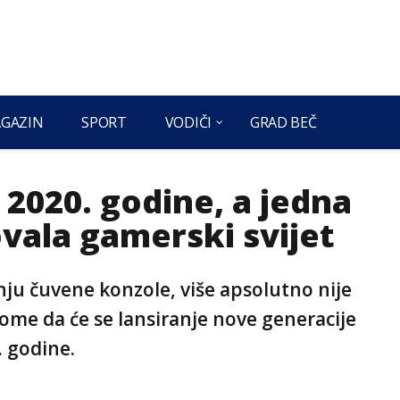
GAZIN
SPORT
VODIČI
GRAD BEČ
 2020. godine, a jedna
vala gamerski svijet
nju čuvene konzole, više apsolutno nije
tome da će se lansiranje nove generacije
. godine.