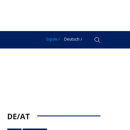
Srpski /
Deutsch /
DE/AT