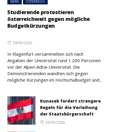
NEWS
ÖSTERREICH
Studierende protestieren
österreichweit gegen mögliche
Budgetkürzungen
Posted
29/05/2026
on
In Klagenfurt versammelten sich nach
Angaben der Universität rund 1.200 Personen
vor der Alpen-Adria-Universität. Die
Demonstrierenden wandten sich gegen
mögliche Kürzungen im Hochschulbudget und...
Kunasek fordert strengere
Regeln für die Verleihung
der Staatsbürgerschaft
Posted
29/05/2026
on