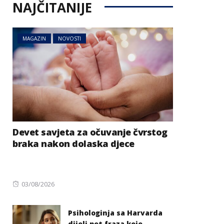
NAJČITANIJE
MAGAZIN
NOVOSTI
Devet savjeta za očuvanje čvrstog
braka nakon dolaska djece
Posted
03/08/2026
on
Psihologinja sa Harvarda
dijeli pet fraza koje