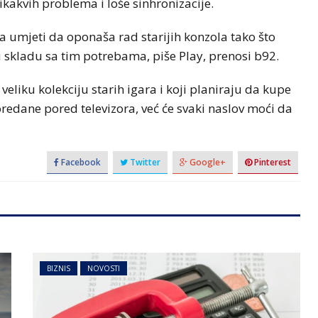
kakvih problema i loše sinhronizacije.
a umjeti da oponaša rad starijih konzola tako što
u skladu sa tim potrebama, piše Play, prenosi b92.
 veliku kolekciju starih igara i koji planiraju da kupe
oredane pored televizora, već će svaki naslov moći da
Facebook
Twitter
Google+
Pinterest
BIZNIS
NOVOSTI