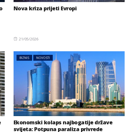
o
Nova kriza prijeti Evropi
Posted
21/05/2026
on
BIZNIS
NOVOSTI
e
Ekonomski kolaps najbogatije države
svijeta: Potpuna paraliza privrede