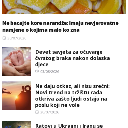
Ne bacajte kore narandže: Imaju nevjerovatne
namjene o kojima malo ko zna
Posted
30/07/2026
on
Devet savjeta za očuvanje
čvrstog braka nakon dolaska
djece
Posted
03/08/2026
on
Ne daju otkaz, ali nisu srećni:
Novi trend na tržištu rada
otkriva zašto ljudi ostaju na
poslu koji ne vole
Posted
30/07/2026
on
Ratovi u Ukrajini i Iranu se