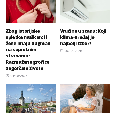
Zbog istorijske
Vrućine u stanu: Koji
spletke muškarci i
klima-uređaj je
žene imaju dugmad
najbolji izbor?
na suprotnim
Posted
04/08/2026
stranama:
on
Razmažene grofice
zagorčale živote
Posted
04/08/2026
on