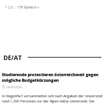
on
1
2
3
…
178
Sljedeća »
DE/AT
Studierende protestieren österreichweit gegen
mögliche Budgetkürzungen
Posted
29/05/2026
on
In Klagenfurt versammelten sich nach Angaben der Universität
rund 1.200 Personen vor der Alpen-Adria-Universität. Die