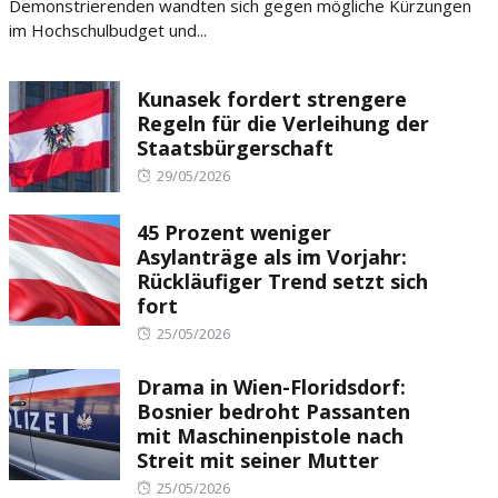
Demonstrierenden wandten sich gegen mögliche Kürzungen
im Hochschulbudget und...
Kunasek fordert strengere
Regeln für die Verleihung der
Staatsbürgerschaft
Posted
29/05/2026
on
45 Prozent weniger
Asylanträge als im Vorjahr:
Rückläufiger Trend setzt sich
fort
Posted
25/05/2026
on
Drama in Wien-Floridsdorf:
Bosnier bedroht Passanten
mit Maschinenpistole nach
Streit mit seiner Mutter
Posted
25/05/2026