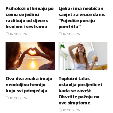
Psiholozi otkrivaju po
Ljekar ima neobičan
čemu se jedinci
savjet za vruće dane:
razlikuju od djece s
“Pojedite porciju
braćom i sestrama
pomfrita”
Posted
Posted
02/08/2026
02/08/2026
on
on
Ova dva znaka imaju
Toplotni talas
neodoljivu hemiju
ostavlja posljedice i
koju svi primјećuju
kada se završi:
Obratite pažnju na
Posted
01/08/2026
ove simptome
on
Posted
01/08/2026