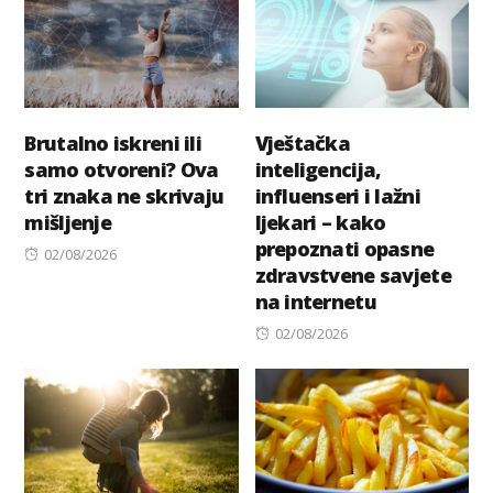
Brutalno iskreni ili
Vještačka
samo otvoreni? Ova
inteligencija,
tri znaka ne skrivaju
influenseri i lažni
mišljenje
ljekari – kako
prepoznati opasne
Posted
02/08/2026
zdravstvene savjete
on
na internetu
Posted
02/08/2026
on