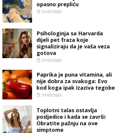
opasno prepliću
Posted
31/07/2026
on
Psihologinja sa Harvarda
dijeli pet fraza koje
signaliziraju da je vaša veza
gotova
Posted
31/07/2026
on
Paprika je puna vitamina, ali
nije dobra za svakoga: Evo
kod koga ipak izaziva tegobe
Posted
31/07/2026
on
Toplotni talas ostavlja
posljedice i kada se završi:
Obratite pažnju na ove
simptome