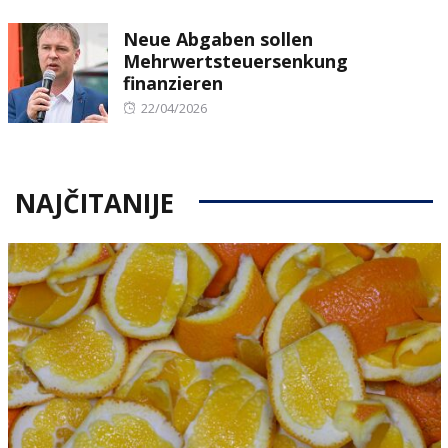
on
Neue Abgaben sollen
Mehrwertsteuersenkung
finanzieren
Posted
22/04/2026
on
NAJČITANIJE