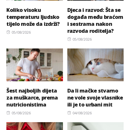
Koliko visoku
Djeca i razvod: Šta se
temperaturu ljudsko
događa među braćom
tijelo može da izdrži?
i sestrama nakon
razvoda roditelja?
Posted
05/08/2026
on
Posted
05/08/2026
on
Šest najboljih dijeta
Da li mačke stvarno
za muškarce, prema
ne vole svoje vlasnike
nutricionistima
ili je to urbani mit
Posted
Posted
05/08/2026
04/08/2026
on
on