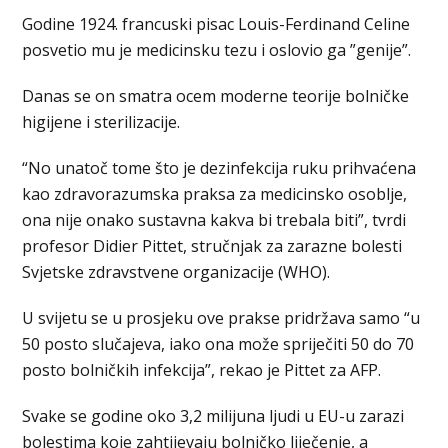
Godine 1924. francuski pisac Louis-Ferdinand Celine
posvetio mu je medicinsku tezu i oslovio ga ”genije”.
Danas se on smatra ocem moderne teorije bolničke
higijene i sterilizacije.
“No unatoč tome što je dezinfekcija ruku prihvaćena
kao zdravorazumska praksa za medicinsko osoblje,
ona nije onako sustavna kakva bi trebala biti”, tvrdi
profesor Didier Pittet, stručnjak za zarazne bolesti
Svjetske zdravstvene organizacije (WHO).
U svijetu se u prosjeku ove prakse pridržava samo “u
50 posto slučajeva, iako ona može spriječiti 50 do 70
posto bolničkih infekcija”, rekao je Pittet za AFP.
Svake se godine oko 3,2 milijuna ljudi u EU-u zarazi
bolestima koje zahtijevaju bolničko liječenje, a