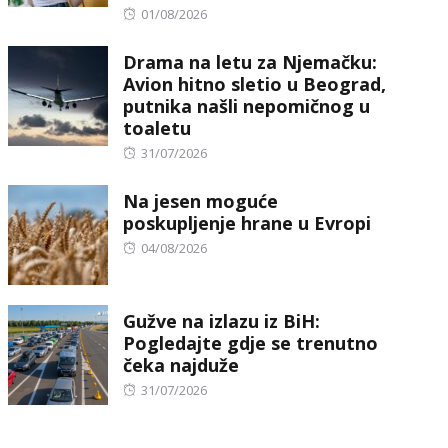
Posted
01/08/2026
on
Drama na letu za Njemačku:
Avion hitno sletio u Beograd,
putnika našli nepomičnog u
toaletu
Posted
31/07/2026
on
Na jesen moguće
poskupljenje hrane u Evropi
Posted
04/08/2026
on
Gužve na izlazu iz BiH:
Pogledajte gdje se trenutno
čeka najduže
Posted
31/07/2026
on