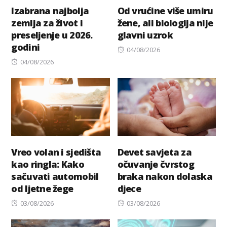
Izabrana najbolja
Od vrućine više umiru
zemlja za život i
žene, ali biologija nije
preseljenje u 2026.
glavni uzrok
godini
Posted
04/08/2026
Posted
on
04/08/2026
on
Vreo volan i sjedišta
Devet savjeta za
kao ringla: Kako
očuvanje čvrstog
sačuvati automobil
braka nakon dolaska
od ljetne žege
djece
Posted
Posted
03/08/2026
03/08/2026
on
on