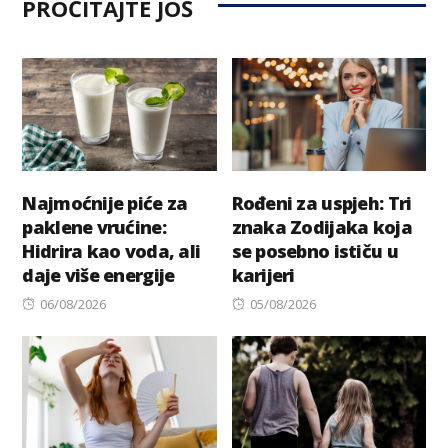
PROČITAJTE JOŠ
Najmoćnije piće za
Rođeni za uspjeh: Tri
paklene vrućine:
znaka Zodijaka koja
Hidrira kao voda, ali
se posebno ističu u
daje više energije
karijeri
Posted
Posted
06/08/2026
05/08/2026
on
on