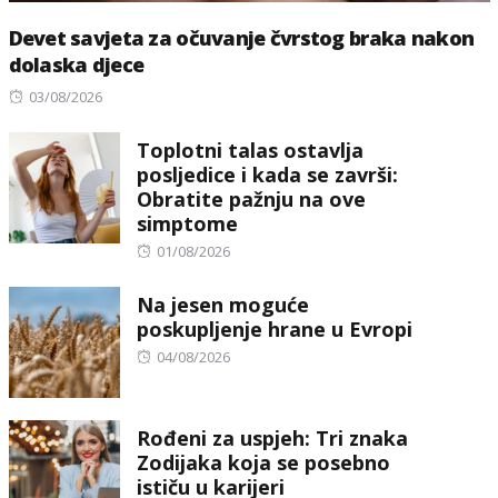
Devet savjeta za očuvanje čvrstog braka nakon
dolaska djece
Posted
03/08/2026
on
Toplotni talas ostavlja
posljedice i kada se završi:
Obratite pažnju na ove
simptome
Posted
01/08/2026
on
Na jesen moguće
poskupljenje hrane u Evropi
Posted
04/08/2026
on
Rođeni za uspjeh: Tri znaka
Zodijaka koja se posebno
ističu u karijeri