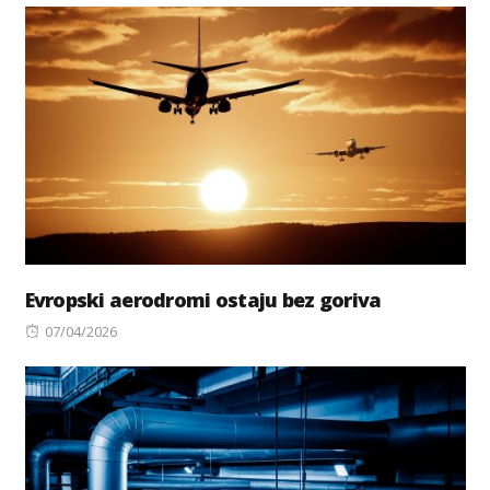
Evropski aerodromi ostaju bez goriva
Posted
07/04/2026
on