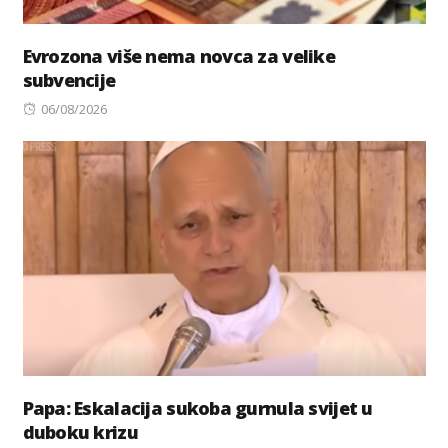
Evrozona više nema novca za velike
subvencije
Posted
06/08/2026
on
Papa: Eskalacija sukoba gurnula svijet u
duboku krizu