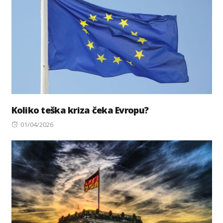
Koliko teška kriza čeka Evropu?
Posted
01/04/2026
on