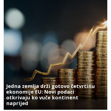
Jedna zemlja drži gotovo četvrtinu
ekonomije EU: Novi podaci
otkrivaju ko vuče kontinent
naprijed