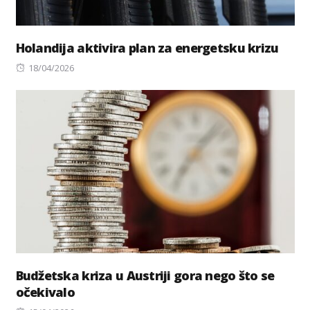
Holandija aktivira plan za energetsku krizu
Posted
18/04/2026
on
Budžetska kriza u Austriji gora nego što se
očekivalo