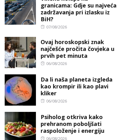
granicama: Gdje su najveća
zadržavanja pri izlasku iz
BiH?
Posted
07/08/2026
on
Ovaj horoskopski znak
najčešće pročita čovjeka u
prvih pet minuta
Posted
06/08/2026
on
Da li naša planeta izgleda
kao krompir ili kao plavi
kliker
Posted
06/08/2026
on
Psiholog otkriva kako
prehranom poboljšati
raspoloženje i energiju
Posted
06/08/2026