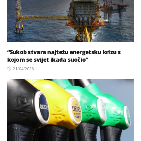
“Sukob stvara najtežu energetsku krizu s
kojom se svijet ikada suočio”
Posted
21/04/2026
on