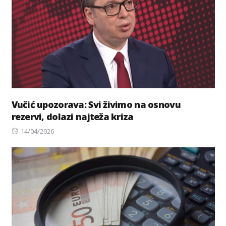
Vučić upozorava: Svi živimo na osnovu
rezervi, dolazi najteža kriza
Posted
14/04/2026
on