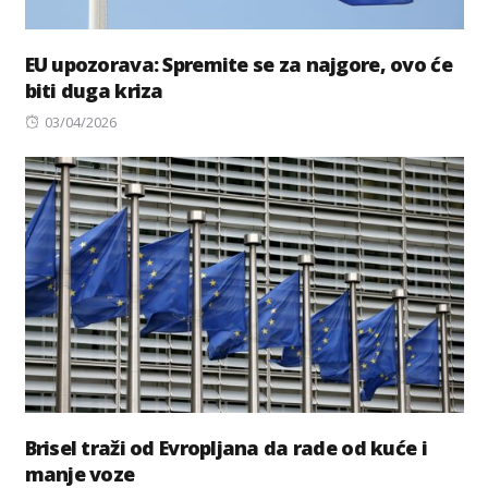
EU upozorava: Spremite se za najgore, ovo će
biti duga kriza
Posted
03/04/2026
on
Brisel traži od Evropljana da rade od kuće i
manje voze