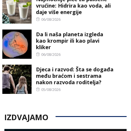
vrućine: Hidrira kao voda, ali
daje više energije
Posted
06/08/2026
on
Da li naša planeta izgleda
kao krompir ili kao plavi
kliker
Posted
06/08/2026
on
Djeca i razvod: Šta se događa
među braćom i sestrama
nakon razvoda roditelja?
Posted
05/08/2026
on
IZDVAJAMO