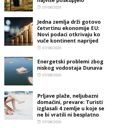
najviše poskupjelo
Posted
07/08/2026
on
Jedna zemlja drži gotovo
četvrtinu ekonomije EU:
Novi podaci otkrivaju ko
vuče kontinent naprijed
Posted
07/08/2026
on
Energetski problemi zbog
niskog vodostaja Dunava
Posted
07/08/2026
on
Prljave plaže, neljubazni
domaćini, prevare: Turisti
izglasali 4 zemlje u koje se
ne bi vratili ni besplatno
Posted
07/08/2026