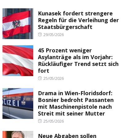
Kunasek fordert strengere
Regeln für die Verleihung der
Staatsbürgerschaft
Posted
29/05/2026
on
45 Prozent weniger
Asylanträge als im Vorjahr:
Rückläufiger Trend setzt sich
fort
Posted
25/05/2026
on
Drama in Wien-Floridsdorf:
Bosnier bedroht Passanten
mit Maschinenpistole nach
Streit mit seiner Mutter
Posted
25/05/2026
on
Neue Abgaben sollen