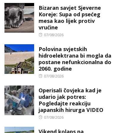
on
Bizaran savjet Sjeverne
Koreje: Supa od psećeg
mesa kao lijek protiv
vrućine
Posted
07/08/2026
on
Polovina svjetskih
hidroelektrana bi mogla da
postane nefunkcionalna do
2060. godine
Posted
07/08/2026
on
Operisali čovjeka kad je
udario jak potres:
Pogledajte reakciju
japanskih hirurga VIDEO
Posted
07/08/2026
on
Vikend kolaps na