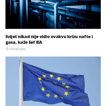
Svijet nikad nije vidio ovakvu krizu nafte i
gasa, kaže šef IEA
Posted
07/04/2026
on