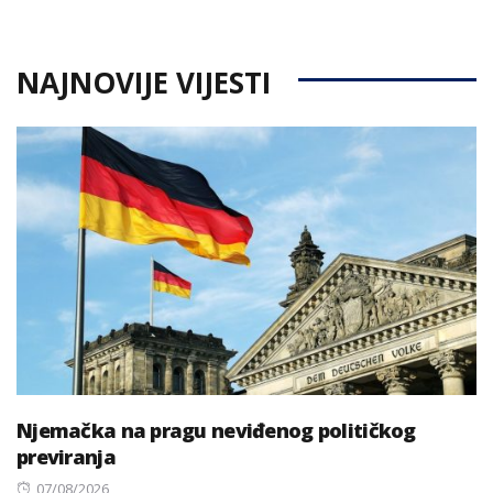
NAJNOVIJE VIJESTI
Njemačka na pragu neviđenog političkog
previranja
Posted
07/08/2026