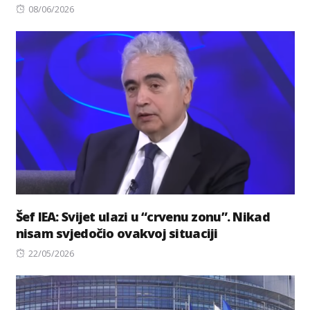
Posted
08/06/2026
on
Šef IEA: Svijet ulazi u “crvenu zonu”. Nikad
nisam svjedočio ovakvoj situaciji
Posted
22/05/2026
on