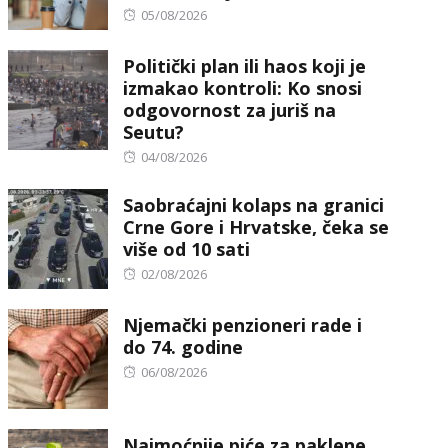
Posted
05/08/2026
on
Politički plan ili haos koji je
izmakao kontroli: Ko snosi
odgovornost za juriš na
Seutu?
Posted
04/08/2026
on
Saobraćajni kolaps na granici
Crne Gore i Hrvatske, čeka se
više od 10 sati
Posted
02/08/2026
on
Njemački penzioneri rade i
do 74. godine
Posted
06/08/2026
on
Najmoćnije piće za paklene