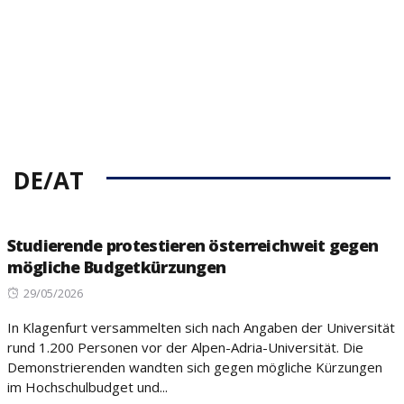
DE/AT
Studierende protestieren österreichweit gegen
mögliche Budgetkürzungen
Posted
29/05/2026
on
In Klagenfurt versammelten sich nach Angaben der Universität
rund 1.200 Personen vor der Alpen-Adria-Universität. Die
Demonstrierenden wandten sich gegen mögliche Kürzungen
im Hochschulbudget und...