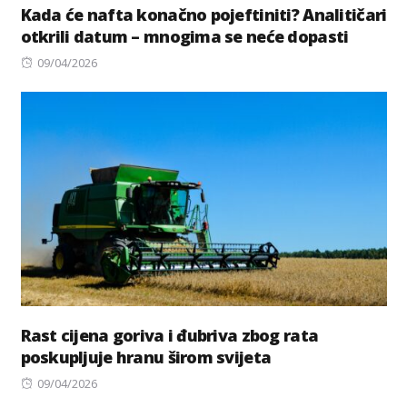
Kada će nafta konačno pojeftiniti? Analitičari
otkrili datum – mnogima se neće dopasti
Posted
09/04/2026
on
Rast cijena goriva i đubriva zbog rata
poskupljuje hranu širom svijeta
Posted
09/04/2026
on