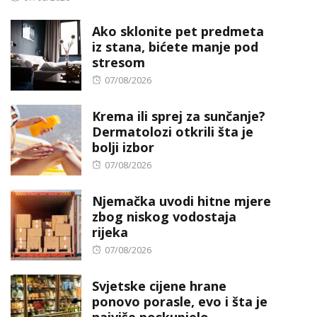
on
Ako sklonite pet predmeta
iz stana, bićete manje pod
stresom
Posted
07/08/2026
on
Krema ili sprej za sunčanje?
Dermatolozi otkrili šta je
bolji izbor
Posted
07/08/2026
on
Njemačka uvodi hitne mjere
zbog niskog vodostaja
rijeka
Posted
07/08/2026
on
Svjetske cijene hrane
ponovo porasle, evo i šta je