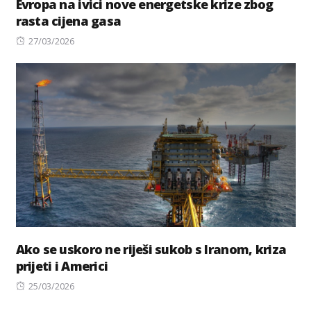
Evropa na ivici nove energetske krize zbog
rasta cijena gasa
Posted
27/03/2026
on
Ako se uskoro ne riješi sukob s Iranom, kriza
prijeti i Americi
Posted
25/03/2026
on