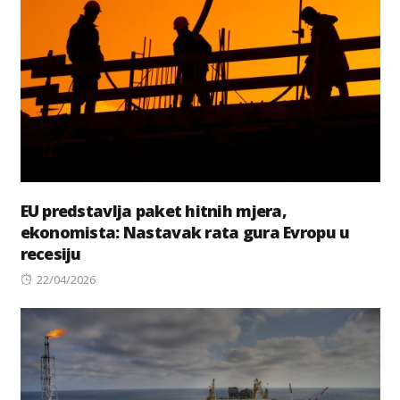
EU predstavlja paket hitnih mjera,
ekonomista: Nastavak rata gura Evropu u
recesiju
Posted
22/04/2026
on