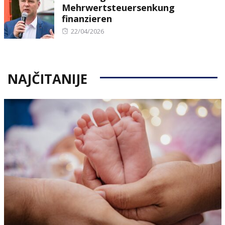
Mehrwertsteuersenkung
finanzieren
Posted
22/04/2026
on
NAJČITANIJE