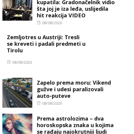
kupatila: Gradonačelnik vidio
šta joj je iza leđa, uslijedila
hit reakcija VIDEO
Posted
08/08/2026
on
Zemljotres u Austriji: Tresli
se kreveti i padali predmeti u
Tirolu
Posted
08/08/2026
on
Zapelo prema moru: Vikend
gužve i udesi paralizovali
auto-puteve
Posted
08/08/2026
on
Prema astrolozima – dva
horoskopska znaka u kojima
se rađaju najokrutniji ljudi