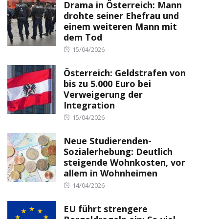
Drama in Österreich: Mann
drohte seiner Ehefrau und
einem weiteren Mann mit
dem Tod
Posted
15/04/2026
on
Österreich: Geldstrafen von
bis zu 5.000 Euro bei
Verweigerung der
Integration
Posted
15/04/2026
on
Neue Studierenden-
Sozialerhebung: Deutlich
steigende Wohnkosten, vor
allem in Wohnheimen
Posted
14/04/2026
on
EU führt strengere