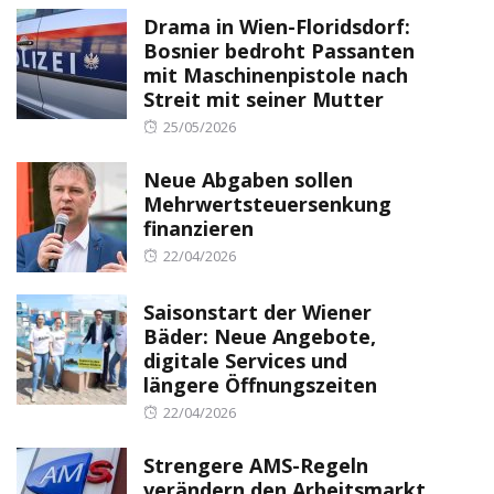
Drama in Wien-Floridsdorf:
Bosnier bedroht Passanten
mit Maschinenpistole nach
Streit mit seiner Mutter
Posted
25/05/2026
on
Neue Abgaben sollen
Mehrwertsteuersenkung
finanzieren
Posted
22/04/2026
on
Saisonstart der Wiener
Bäder: Neue Angebote,
digitale Services und
längere Öffnungszeiten
Posted
22/04/2026
on
Strengere AMS-Regeln
verändern den Arbeitsmarkt