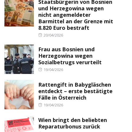
Staatsbürgerin von Bosnien
und Herzegowina wegen
nicht angemeldeter
Barmittel an der Grenze mit
8.820 Euro bestraft
Posted
20/04/2026
on
Frau aus Bosnien und
Herzegowina wegen
Sozialbetrugs verurteilt
Posted
19/04/2026
on
Rattengift in Babygläschen
entdeckt – erste bestätigte
Fälle in Österreich
Posted
19/04/2026
on
Wien bringt den beliebten
Reparaturbonus zurück