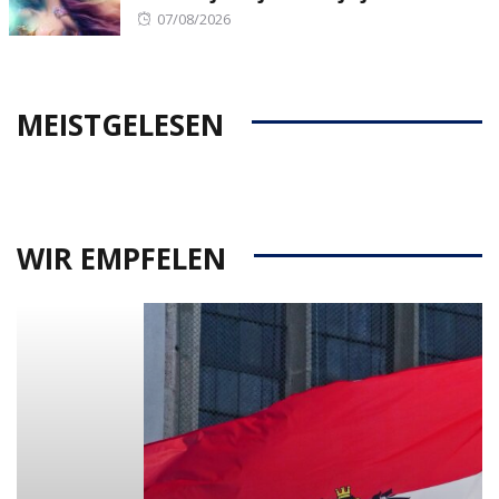
Posted
07/08/2026
on
MEISTGELESEN
WIR EMPFELEN