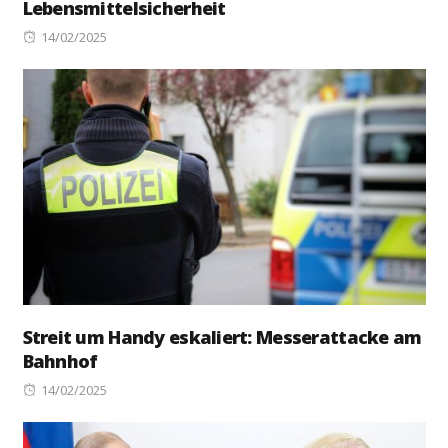
Lebensmittelsicherheit
Posted
14/02/2025
on
Streit um Handy eskaliert: Messerattacke am
Bahnhof
Posted
14/02/2025
on