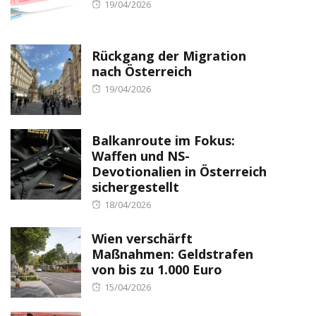
Posted
19/04/2026
on
Rückgang der Migration
nach Österreich
Posted
19/04/2026
on
Balkanroute im Fokus:
Waffen und NS-
Devotionalien in Österreich
sichergestellt
Posted
18/04/2026
on
Wien verschärft
Maßnahmen: Geldstrafen
von bis zu 1.000 Euro
Posted
15/04/2026
on