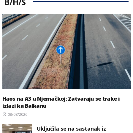
B/H/S
Haos na A3 u Njemačkoj: Zatvaraju se trake i
izlazi ka Balkanu
Posted
08/08/2026
on
Uključila se na sastanak iz