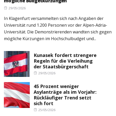
mögliche Budgetkürzungen
Posted
29/05/2026
on
In Klagenfurt versammelten sich nach Angaben der
Universität rund 1.200 Personen vor der Alpen-Adria-
Universität. Die Demonstrierenden wandten sich gegen
mögliche Kürzungen im Hochschulbudget und...
Kunasek fordert strengere
Regeln für die Verleihung
der Staatsbürgerschaft
Posted
29/05/2026
on
45 Prozent weniger
Asylanträge als im Vorjahr:
Rückläufiger Trend setzt
sich fort
Posted
25/05/2026
on