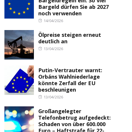
Bargeldregeln ein: So viel
Bargeld dürfen Sie ab 2027
noch verwenden
Posted
14/04/2026
on
Ölpreise steigen erneut
deutlich an
Posted
13/04/2026
on
Putin-Vertrauter warnt:
Orbáns Wahlniederlage
könnte Zerfall der EU
beschleunigen
Posted
13/04/2026
on
Großangelegter
Telefonbetrug aufgedeckt:
Schaden von über 600.000
Euro – Haftstrafe für 22-