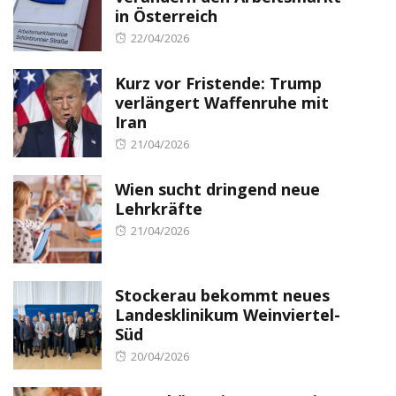
in Österreich
Posted
22/04/2026
on
Kurz vor Fristende: Trump
verlängert Waffenruhe mit
Iran
Posted
21/04/2026
on
Wien sucht dringend neue
Lehrkräfte
Posted
21/04/2026
on
Stockerau bekommt neues
Landesklinikum Weinviertel-
Süd
Posted
20/04/2026
on