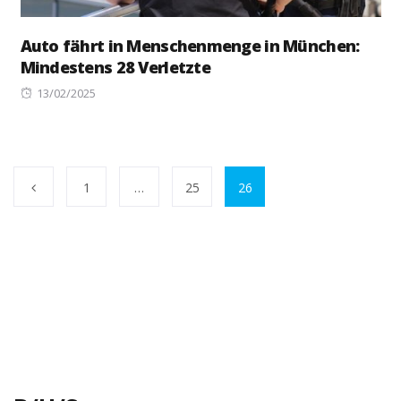
Auto fährt in Menschenmenge in München:
Mindestens 28 Verletzte
Posted
13/02/2025
on
1
…
25
26