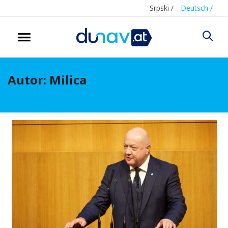
Srpski /
Deutsch /
Autor:
Milica