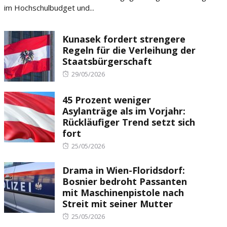
im Hochschulbudget und...
Kunasek fordert strengere
Regeln für die Verleihung der
Staatsbürgerschaft
Posted
29/05/2026
on
45 Prozent weniger
Asylanträge als im Vorjahr:
Rückläufiger Trend setzt sich
fort
Posted
25/05/2026
on
Drama in Wien-Floridsdorf:
Bosnier bedroht Passanten
mit Maschinenpistole nach
Streit mit seiner Mutter
Posted
25/05/2026