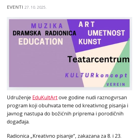
EVENTI
27. 10. 2025.
Udruženje
EduKultArt
ove godine nudi raznogvrsan
program koji obuhvata teme od kreativnog pisanja i
javnog nastupa do božićnih priprema i porodičnih
događaja.
Radionica „Kreativno pisanje“, zakazana za 8. i 23.