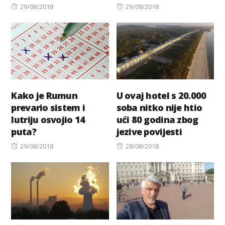
Posted
Posted
29/08/2018
29/08/2018
on
on
Kako je Rumun
U ovaj hotel s 20.000
prevario sistem i
soba nitko nije htio
lutriju osvojio 14
ući 80 godina zbog
puta?
jezive povijesti
Posted
Posted
29/08/2018
28/08/2018
on
on