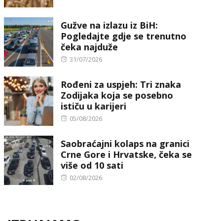
on
Gužve na izlazu iz BiH:
Pogledajte gdje se trenutno
čeka najduže
Posted
31/07/2026
on
Rođeni za uspjeh: Tri znaka
Zodijaka koja se posebno
ističu u karijeri
Posted
05/08/2026
on
Saobraćajni kolaps na granici
Crne Gore i Hrvatske, čeka se
više od 10 sati
Posted
02/08/2026
on