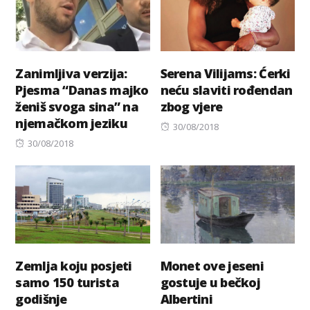
Zanimljiva verzija:
Serena Vilijams: Ćerki
Pjesma “Danas majko
neću slaviti rođendan
ženiš svoga sina” na
zbog vjere
njemačkom jeziku
Posted
30/08/2018
Posted
on
30/08/2018
on
Zemlja koju posjeti
Monet ove jeseni
samo 150 turista
gostuje u bečkoj
godišnje
Albertini