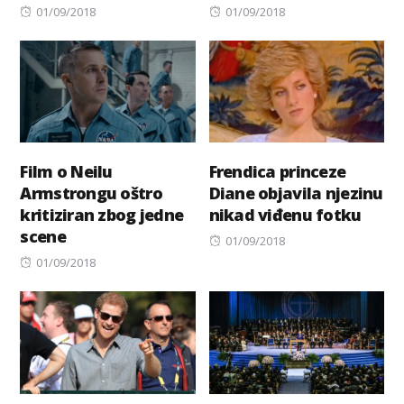
Posted
Posted
01/09/2018
01/09/2018
on
on
Film o Neilu
Frendica princeze
Armstrongu oštro
Diane objavila njezinu
kritiziran zbog jedne
nikad viđenu fotku
scene
Posted
01/09/2018
Posted
on
01/09/2018
on