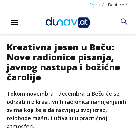
Srpski /
Deutsch /
Kreativna jesen u Beču:
Nove radionice pisanja,
javnog nastupa i božićne
čarolije
Tokom novembra i decembra u Beču će se
održati niz kreativnih radionica namijenjenih
svima koji žele da razvijaju svoj izraz,
oslobode maštu i uživaju u prazničnoj
atmosferi.