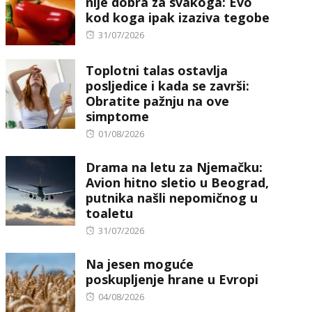
nije dobra za svakoga: Evo
kod koga ipak izaziva tegobe
Posted
31/07/2026
on
Toplotni talas ostavlja
posljedice i kada se završi:
Obratite pažnju na ove
simptome
Posted
01/08/2026
on
Drama na letu za Njemačku:
Avion hitno sletio u Beograd,
putnika našli nepomičnog u
toaletu
Posted
31/07/2026
on
Na jesen moguće
poskupljenje hrane u Evropi
Posted
04/08/2026