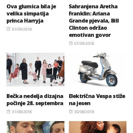
Ova glumica bila je
Sahranjena Aretha
velika simpatija
Franklin: Ariana
princa Harryja
Grande pjevala, Bill
Clinton održao
Posted
01/09/2018
emotivan govor
on
Posted
01/09/2018
on
Bečka nedelja dizajna
Električna Vespa stiže
počinje 28. septembra
na jesen
Posted
Posted
31/08/2018
30/08/2018
on
on