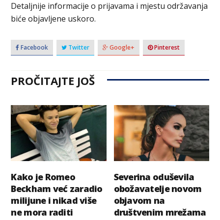
Detaljnije informacije o prijavama i mjestu održavanja
biće objavljene uskoro.
Facebook
Twitter
Google+
Pinterest
PROČITAJTE JOŠ
Kako je Romeo
Severina oduševila
Beckham već zaradio
obožavatelje novom
milijune i nikad više
objavom na
ne mora raditi
društvenim mrežama