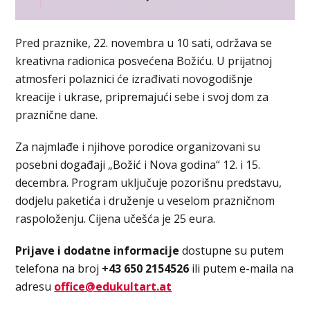
Pred praznike, 22. novembra u 10 sati, održava se
kreativna radionica posvećena Božiću. U prijatnoj
atmosferi polaznici će izrađivati novogodišnje
kreacije i ukrase, pripremajući sebe i svoj dom za
praznične dane.
Za najmlađe i njihove porodice organizovani su
posebni događaji „Božić i Nova godina“ 12. i 15.
decembra. Program uključuje pozorišnu predstavu,
dodjelu paketića i druženje u veselom prazničnom
raspoloženju. Cijena učešća je 25 eura.
Prijave i dodatne informacije
dostupne su putem
telefona na broj
+43 650 2154526
ili putem e-maila na
adresu
office@edukultart.at