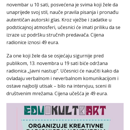
novembar u 10 sati, posvećena je svima koji žele da
unaprijede svoj stil, nauče pravila pisanja i pronađu
autentičan autorski glas. Kroz vježbe i zadatke u
podsticajnoj atmosferi, učesnici će imati priliku da se
izraze uz podršku stručnih predavača. Cijena
radionice iznosi 49 eura.
Za one koji žele da se osjećaju sigurnije pred
publikom, 13. novembra u 19 sati biće održana
radionica „Javni nastup“. Učesnici će naučiti kako da
ovladaju verbalnom i neverbalnom komunikacijom i
ostave najbolji utisak – bilo na intervjuu, sceni ili
društvenim mrežama. Cijena učešća je 49 eura.