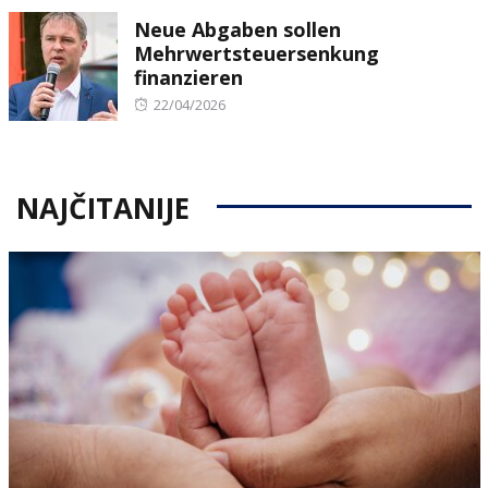
on
Neue Abgaben sollen
Mehrwertsteuersenkung
finanzieren
Posted
22/04/2026
on
NAJČITANIJE