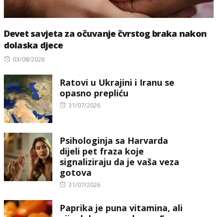
Devet savjeta za očuvanje čvrstog braka nakon
dolaska djece
Posted
03/08/2026
on
Ratovi u Ukrajini i Iranu se
opasno prepliću
Posted
31/07/2026
on
Psihologinja sa Harvarda
dijeli pet fraza koje
signaliziraju da je vaša veza
gotova
Posted
31/07/2026
on
Paprika je puna vitamina, ali