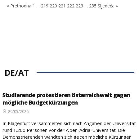
« Prethodna
1
…
219
220
221
222
223
…
235
Sljedeća »
DE/AT
Studierende protestieren österreichweit gegen
mögliche Budgetkürzungen
Posted
29/05/2026
on
In Klagenfurt versammelten sich nach Angaben der Universität
rund 1.200 Personen vor der Alpen-Adria-Universität. Die
Demonstrierenden wandten sich gegen mögliche Kürzungen