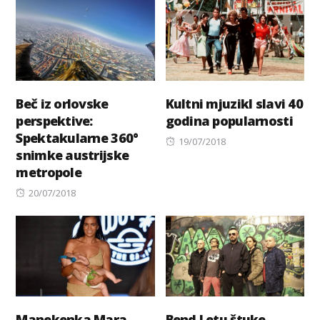
Beč iz orlovske
Kultni mjuzikl slavi 40
perspektive:
godina popularnosti
Spektakularne 360°
Posted
19/07/2018
snimke austrijske
on
metropole
Posted
20/07/2018
on
Manekenka Mara
Bend Letu štuke