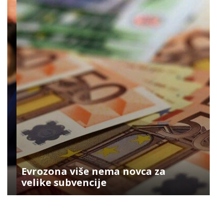
Evrozona više nema novca za
velike subvencije