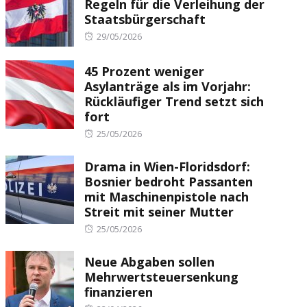
Regeln für die Verleihung der
Staatsbürgerschaft
Posted
29/05/2026
on
45 Prozent weniger
Asylanträge als im Vorjahr:
Rückläufiger Trend setzt sich
fort
Posted
25/05/2026
on
Drama in Wien-Floridsdorf:
Bosnier bedroht Passanten
mit Maschinenpistole nach
Streit mit seiner Mutter
Posted
25/05/2026
on
Neue Abgaben sollen
Mehrwertsteuersenkung
finanzieren