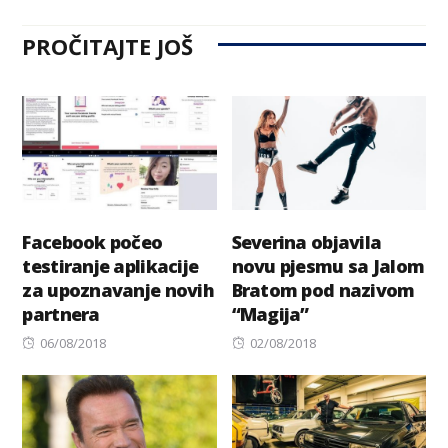
PROČITAJTE JOŠ
Facebook počeo
Severina objavila
testiranje aplikacije
novu pjesmu sa Jalom
za upoznavanje novih
Bratom pod nazivom
partnera
“Magija”
Posted
Posted
06/08/2018
02/08/2018
on
on