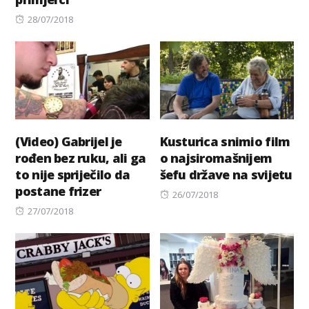
on
Posted
28/07/2018
on
(Video) Gabrijel je
Kusturica snimio film
rođen bez ruku, ali ga
o najsiromašnijem
to nije spriječilo da
šefu države na svijetu
postane frizer
Posted
26/07/2018
Posted
on
27/07/2018
on