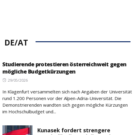
DE/AT
Studierende protestieren österreichweit gegen
mögliche Budgetkürzungen
Posted
29/05/2026
on
In Klagenfurt versammelten sich nach Angaben der Universität
rund 1.200 Personen vor der Alpen-Adria-Universität. Die
Demonstrierenden wandten sich gegen mögliche Kürzungen
im Hochschulbudget und...
Kunasek fordert strengere