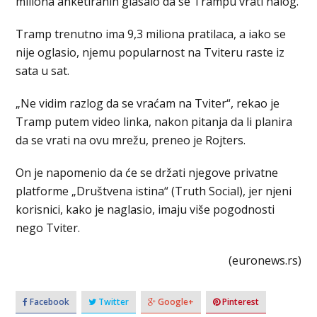
miliona anketiranih glasalo da se Trampu vrati nalog.
Tramp trenutno ima 9,3 miliona pratilaca, a iako se
nije oglasio, njemu popularnost na Tviteru raste iz
sata u sat.
„Ne vidim razlog da se vraćam na Tviter“, rekao je
Tramp putem video linka, nakon pitanja da li planira
da se vrati na ovu mrežu, preneo je Rojters.
On je napomenio da će se držati njegove privatne
platforme „Društvena istina“ (Truth Social), jer njeni
korisnici, kako je naglasio, imaju više pogodnosti
nego Tviter.
(euronews.rs)
Facebook
Twitter
Google+
Pinterest