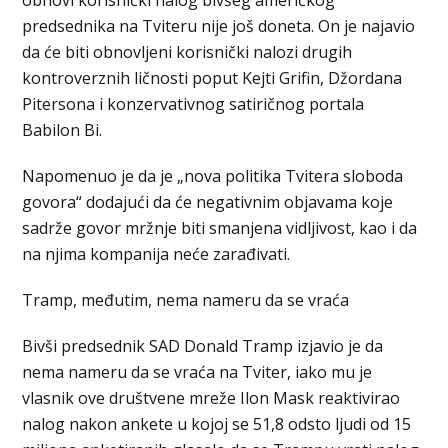
obnovi korisnički nalog bivšeg američkog
predsednika na Tviteru nije još doneta. On je najavio
da će biti obnovljeni korisnički nalozi drugih
kontroverznih ličnosti poput Kejti Grifin, Džordana
Pitersona i konzervativnog satiričnog portala
Babilon Bi.
Napomenuo je da je „nova politika Tvitera sloboda
govora“ dodajući da će negativnim objavama koje
sadrže govor mržnje biti smanjena vidljivost, kao i da
na njima kompanija neće zarađivati.
Tramp, međutim, nema nameru da se vraća
Bivši predsednik SAD Donald Tramp izjavio je da
nema nameru da se vraća na Tviter, iako mu je
vlasnik ove društvene mreže Ilon Mask reaktivirao
nalog nakon ankete u kojoj se 51,8 odsto ljudi od 15