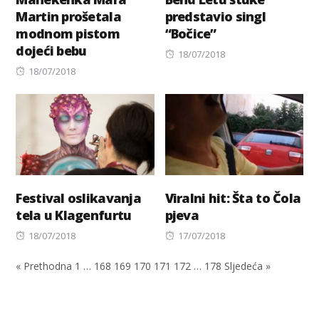
Martin prošetala
predstavio singl
modnom pistom
“Bočice”
dojeći bebu
Posted
18/07/2018
Posted
on
18/07/2018
on
Festival oslikavanja
Viralni hit: Šta to Čola
tela u Klagenfurtu
pjeva
Posted
Posted
18/07/2018
17/07/2018
on
on
« Prethodna
1
…
168
169
170
171
172
…
178
Sljedeća »