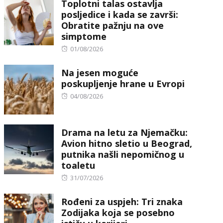
Toplotni talas ostavlja
posljedice i kada se završi:
Obratite pažnju na ove
simptome
Posted
01/08/2026
on
Na jesen moguće
poskupljenje hrane u Evropi
Posted
04/08/2026
on
Drama na letu za Njemačku:
Avion hitno sletio u Beograd,
putnika našli nepomičnog u
toaletu
Posted
31/07/2026
on
Rođeni za uspjeh: Tri znaka
Zodijaka koja se posebno