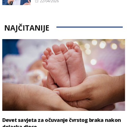
Posted
22/04/2026
on
NAJČITANIJE
Devet savjeta za očuvanje čvrstog braka nakon
dolaska djece