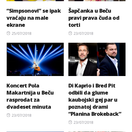
“Simpsonovi” se ipak
Šapčanka u Beču
vraćaju na male
pravi prava čuda od
ekrane
torti
Posted
Posted
25/07/2018
23/07/2018
on
on
Koncert Pola
Di Kaprio i Bred Pit
Makartnija u Beču
odbili da glume
rasprodat za
kaubojski gej par u
dvadeset minuta
poznatoj drami
“Planina Brokeback”
Posted
23/07/2018
on
Posted
23/07/2018
on