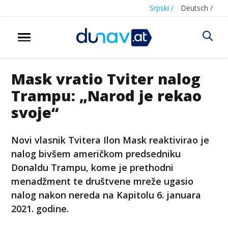
Srpski /
Deutsch /
Mask vratio Tviter nalog
Trampu: „Narod je rekao
svoje“
Novi vlasnik Tvitera Ilon Mask reaktivirao je
nalog bivšem američkom predsedniku
Donaldu Trampu, kome je prethodni
menadžment te društvene mreže ugasio
nalog nakon nereda na Kapitolu 6. januara
2021. godine.