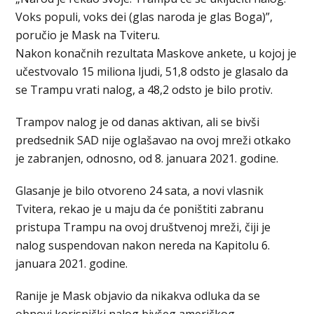
Voks populi, voks dei (glas naroda je glas Boga)”,
poručio je Mask na Tviteru.
Nakon konačnih rezultata Maskove ankete, u kojoj je
učestvovalo 15 miliona ljudi, 51,8 odsto je glasalo da
se Trampu vrati nalog, a 48,2 odsto je bilo protiv.
Trampov nalog je od danas aktivan, ali se bivši
predsednik SAD nije oglašavao na ovoj mreži otkako
je zabranjen, odnosno, od 8. januara 2021. godine.
Glasanje je bilo otvoreno 24 sata, a novi vlasnik
Tvitera, rekao je u maju da će poništiti zabranu
pristupa Trampu na ovoj društvenoj mreži, čiji je
nalog suspendovan nakon nereda na Kapitolu 6.
januara 2021. godine.
Ranije je Mask objavio da nikakva odluka da se