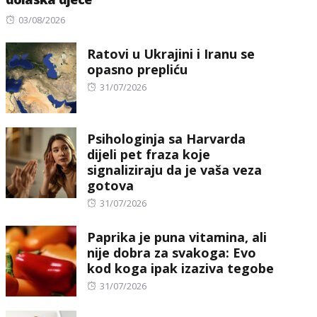
Posted
03/08/2026
on
Ratovi u Ukrajini i Iranu se
opasno prepliću
Posted
31/07/2026
on
Psihologinja sa Harvarda
dijeli pet fraza koje
signaliziraju da je vaša veza
gotova
Posted
31/07/2026
on
Paprika je puna vitamina, ali
nije dobra za svakoga: Evo
kod koga ipak izaziva tegobe
Posted
31/07/2026
on