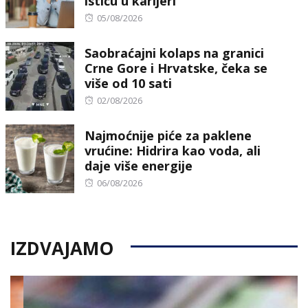
ističu u karijeri
Posted
05/08/2026
on
Saobraćajni kolaps na granici
Crne Gore i Hrvatske, čeka se
više od 10 sati
Posted
02/08/2026
on
Najmoćnije piće za paklene
vrućine: Hidrira kao voda, ali
daje više energije
Posted
06/08/2026
on
IZDVAJAMO