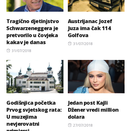
Tragično djetinjstvo
Austrijanac Jozef
Schwarzeneggera je
Juza ima čak 114
pretvorilo u čovjeka
Golfova
kakav je danas
Posted
31/07/2018
Posted
on
31/07/2018
on
Godišnjica početka
Jedan post Kajli
Prvog svjetskog rata:
Džener vredi million
U muzejima
dolara
nevjerovatni
Posted
27/07/2018
primjerci