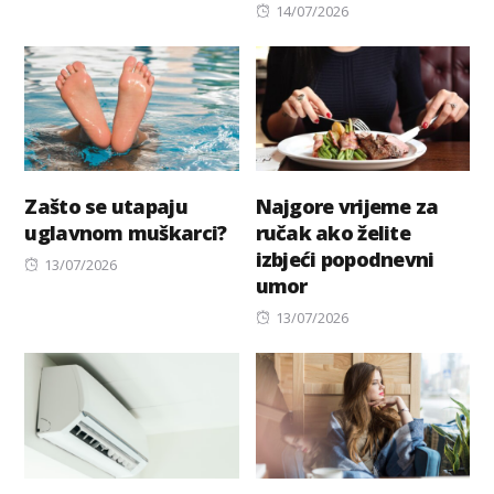
Posted
14/07/2026
on
Zašto se utapaju
Najgore vrijeme za
uglavnom muškarci?
ručak ako želite
izbjeći popodnevni
Posted
13/07/2026
umor
on
Posted
13/07/2026
on