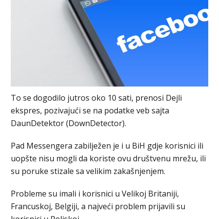
To se dogodilo jutros oko 10 sati, prenosi Dejli
ekspres, pozivajući se na podatke veb sajta
DaunDetektor (DownDetector).
Pad Messengera zabilježen je i u BiH gdje korisnici ili
uopšte nisu mogli da koriste ovu društvenu mrežu, ili
su poruke stizale sa velikim zakašnjenjem.
Probleme su imali i korisnici u Velikoj Britaniji,
Francuskoj, Belgiji, a najveći problem prijavili su
korisnici u Poljskoj.