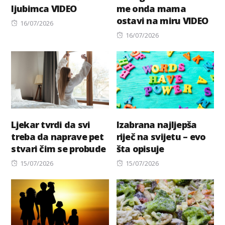
ljubimca VIDEO
me onda mama
ostavi na miru VIDEO
Posted
16/07/2026
on
Posted
16/07/2026
on
Ljekar tvrdi da svi
Izabrana najljepša
treba da naprave pet
riječ na svijetu – evo
stvari čim se probude
šta opisuje
Posted
Posted
15/07/2026
15/07/2026
on
on