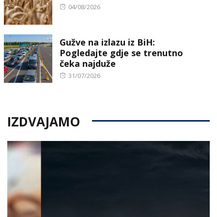
Posted
04/08/2026
on
Gužve na izlazu iz BiH:
Pogledajte gdje se trenutno
čeka najduže
Posted
31/07/2026
on
IZDVAJAMO