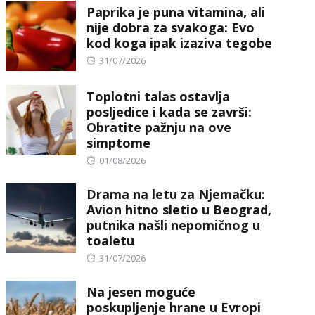
Paprika je puna vitamina, ali
nije dobra za svakoga: Evo
kod koga ipak izaziva tegobe
Posted
31/07/2026
on
Toplotni talas ostavlja
posljedice i kada se završi:
Obratite pažnju na ove
simptome
Posted
01/08/2026
on
Drama na letu za Njemačku:
Avion hitno sletio u Beograd,
putnika našli nepomičnog u
toaletu
Posted
31/07/2026
on
Na jesen moguće
poskupljenje hrane u Evropi