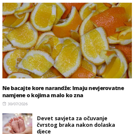
Ne bacajte kore narandže: Imaju nevjerovatne
namjene o kojima malo ko zna
Posted
30/07/2026
on
Devet savjeta za očuvanje
čvrstog braka nakon dolaska
djece