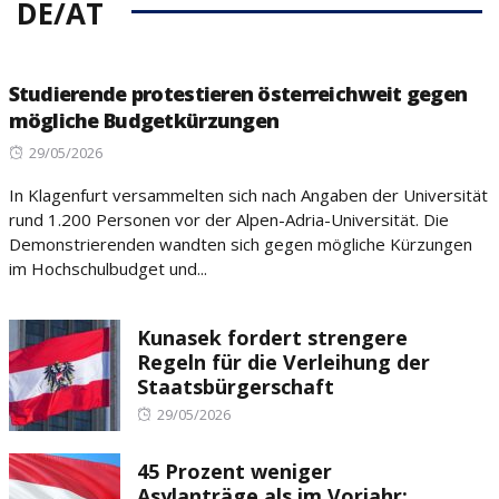
DE/AT
Studierende protestieren österreichweit gegen
mögliche Budgetkürzungen
Posted
29/05/2026
on
In Klagenfurt versammelten sich nach Angaben der Universität
rund 1.200 Personen vor der Alpen-Adria-Universität. Die
Demonstrierenden wandten sich gegen mögliche Kürzungen
im Hochschulbudget und...
Kunasek fordert strengere
Regeln für die Verleihung der
Staatsbürgerschaft
Posted
29/05/2026
on
45 Prozent weniger
Asylanträge als im Vorjahr: