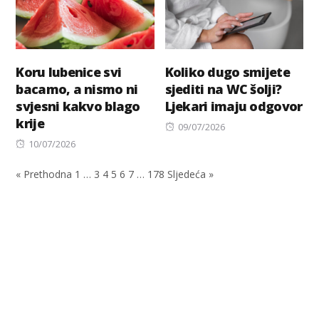
Koru lubenice svi
Koliko dugo smijete
bacamo, a nismo ni
sjediti na WC šolji?
svjesni kakvo blago
Ljekari imaju odgovor
krije
Posted
09/07/2026
Posted
on
10/07/2026
on
« Prethodna
1
…
3
4
5
6
7
…
178
Sljedeća »