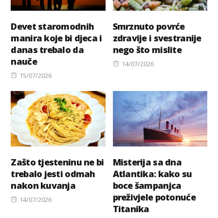
Devet staromodnih
Smrznuto povrće
manira koje bi djeca i
zdravije i svestranije
danas trebalo da
nego što mislite
nauče
Posted
14/07/2026
Posted
on
15/07/2026
on
Zašto tjesteninu ne bi
Misterija sa dna
trebalo jesti odmah
Atlantika: kako su
nakon kuvanja
boce šampanjca
preživjele potonuće
Posted
14/07/2026
Titanika
on