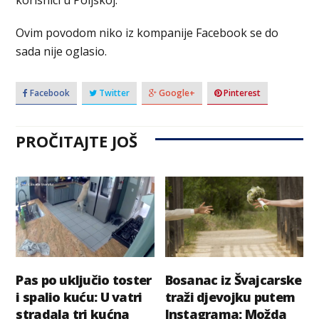
Ovim povodom niko iz kompanije Facebook se do
sada nije oglasio.
Facebook
Twitter
Google+
Pinterest
PROČITAJTE JOŠ
Pas po uključio toster
Bosanac iz Švajcarske
i spalio kuću: U vatri
traži djevojku putem
stradala tri kućna
Instagrama: Možda