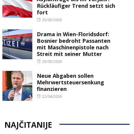
Rückläufiger Trend setzt sich
fort
Posted
25/05/2026
on
Drama in Wien-Floridsdorf:
Bosnier bedroht Passanten
mit Maschinenpistole nach
Streit mit seiner Mutter
Posted
25/05/2026
on
Neue Abgaben sollen
Mehrwertsteuersenkung
finanzieren
Posted
22/04/2026
on
NAJČITANIJE