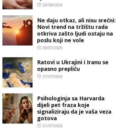
Posted
03/08/2026
on
Ne daju otkaz, ali nisu srećni:
Novi trend na tržištu rada
otkriva zašto ljudi ostaju na
poslu koji ne vole
Posted
30/07/2026
on
Ratovi u Ukrajini i Iranu se
opasno prepliću
Posted
31/07/2026
on
Psihologinja sa Harvarda
dijeli pet fraza koje
signaliziraju da je vaša veza
gotova
Posted
31/07/2026
on