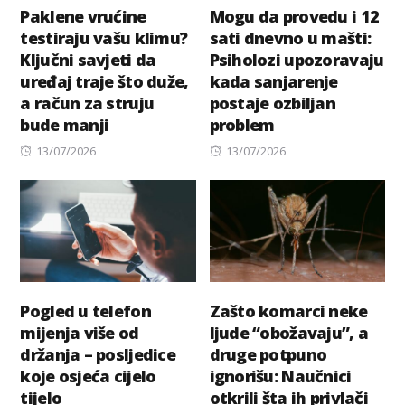
Paklene vrućine
Mogu da provedu i 12
testiraju vašu klimu?
sati dnevno u mašti:
Ključni savjeti da
Psiholozi upozoravaju
uređaj traje što duže,
kada sanjarenje
a račun za struju
postaje ozbiljan
bude manji
problem
Posted
Posted
13/07/2026
13/07/2026
on
on
Pogled u telefon
Zašto komarci neke
mijenja više od
ljude “obožavaju”, a
držanja – posljedice
druge potpuno
koje osjeća cijelo
ignorišu: Naučnici
tijelo
otkrili šta ih privlači