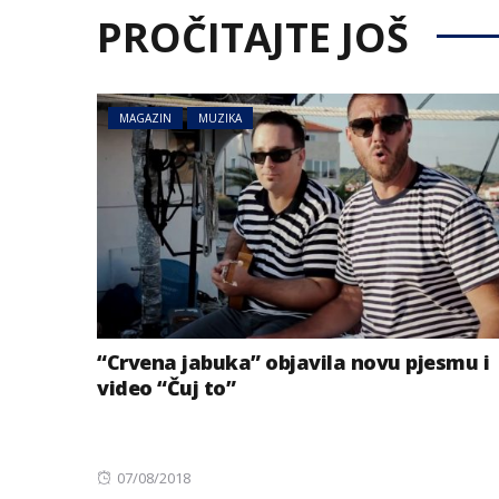
PROČITAJTE JOŠ
MAGAZIN
MUZIKA
“Crvena jabuka” objavila novu pjesmu i
video “Čuj to”
Posted
07/08/2018