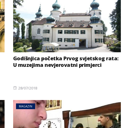
Godišnjica početka Prvog svjetskog rata:
U muzejima nevjerovatni primjerci
Posted
28/07/2018
on
MAGAZIN