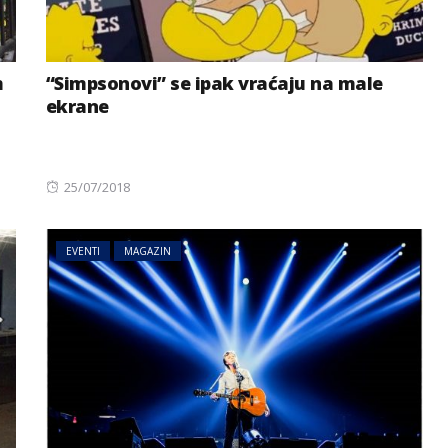
m
“Simpsonovi” se ipak vraćaju na male
ekrane
Posted
25/07/2018
on
MAGAZIN
NOVOSTI
EVENTI
MAGAZIN
AI sve više radi umjesto nas:
prijete
Postajemo li zbog toga
ije
gluplji?