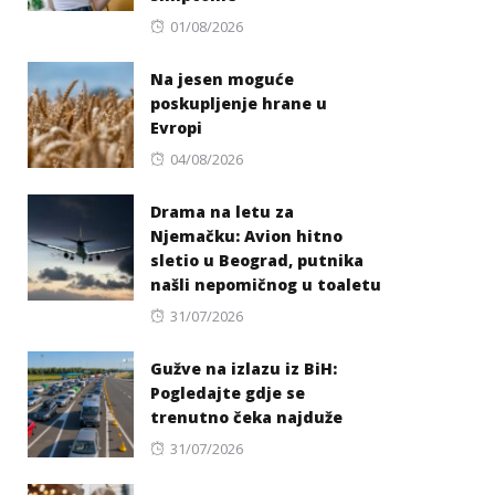
Posted
01/08/2026
on
Na jesen moguće
poskupljenje hrane u
Evropi
Posted
04/08/2026
on
Drama na letu za
Njemačku: Avion hitno
sletio u Beograd, putnika
našli nepomičnog u toaletu
Posted
31/07/2026
on
Gužve na izlazu iz BiH:
Pogledajte gdje se
trenutno čeka najduže
Posted
31/07/2026
on