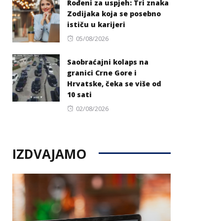
Rođeni za uspjeh: Tri znaka
Zodijaka koja se posebno
ističu u karijeri
Posted
05/08/2026
on
Saobraćajni kolaps na
granici Crne Gore i
Hrvatske, čeka se više od
10 sati
Posted
02/08/2026
on
IZDVAJAMO