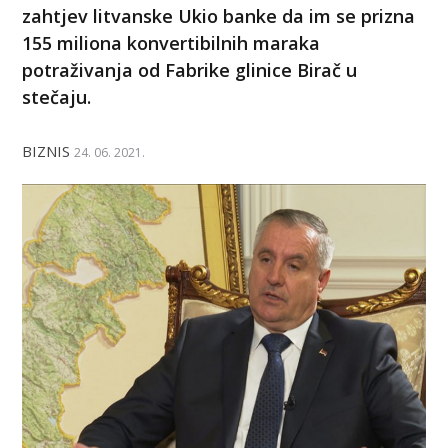
zahtjev litvanske Ukio banke da im se prizna
155 miliona konvertibilnih maraka
potraživanja od Fabrike glinice Birač u
stečaju.
BIZNIS
24. 06. 2021.