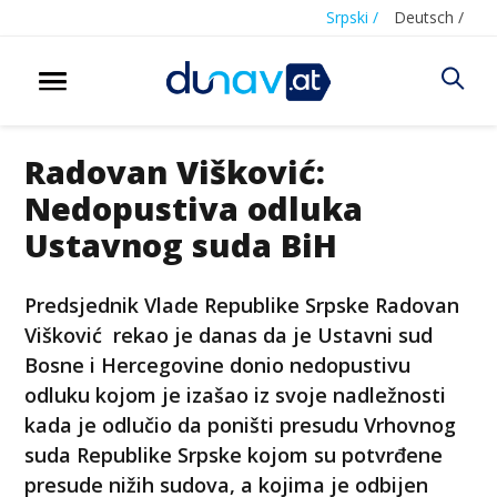
Srpski /
Deutsch /
Radovan Višković:
Nedopustiva odluka
Ustavnog suda BiH
Predsjednik Vlade Republike Srpske Radovan
Višković rekao je danas da je Ustavni sud
Bosne i Hercegovine donio nedopustivu
odluku kojom je izašao iz svoje nadležnosti
kada je odlučio da poništi presudu Vrhovnog
suda Republike Srpske kojom su potvrđene
presude nižih sudova, a kojima je odbijen