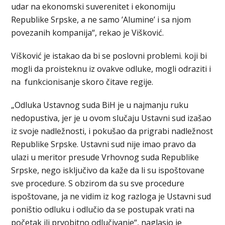
udar na ekonomski suverenitet i ekonomiju
Republike Srpske, a ne samo ’Alumine’ i sa njom
povezanih kompanija“, rekao je Višković.
Višković je istakao da bi se poslovni problemi. koji bi
mogli da proisteknu iz ovakve odluke, mogli odraziti i
na funkcionisanje skoro čitave regije.
„Odluka Ustavnog suda BiH je u najmanju ruku
nedopustiva, jer je u ovom slučaju Ustavni sud izašao
iz svoje nadležnosti, i pokušao da prigrabi nadležnost
Republike Srpske. Ustavni sud nije imao pravo da
ulazi u meritor presude Vrhovnog suda Republike
Srpske, nego isključivo da kaže da li su ispoštovane
sve procedure. S obzirom da su sve procedure
ispoštovane, ja ne vidim iz kog razloga je Ustavni sud
poništio odluku i odlučio da se postupak vrati na
početak ili prvobitno odlučivanje“, naglasio je