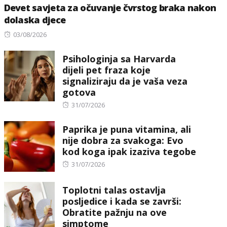
Devet savjeta za očuvanje čvrstog braka nakon
dolaska djece
Posted
03/08/2026
on
Psihologinja sa Harvarda
dijeli pet fraza koje
signaliziraju da je vaša veza
gotova
Posted
31/07/2026
on
Paprika je puna vitamina, ali
nije dobra za svakoga: Evo
kod koga ipak izaziva tegobe
Posted
31/07/2026
on
Toplotni talas ostavlja
posljedice i kada se završi:
Obratite pažnju na ove
simptome