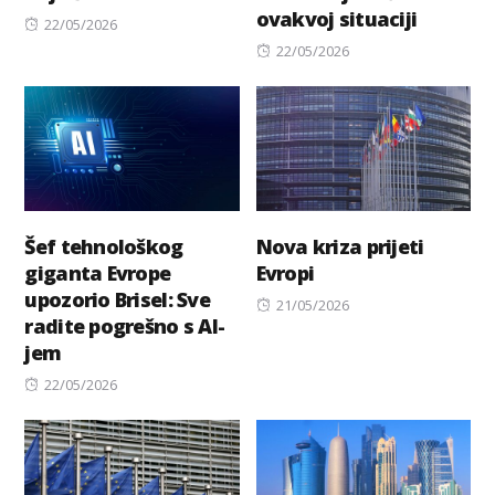
ovakvoj situaciji
Posted
22/05/2026
on
Posted
22/05/2026
on
Šef tehnološkog
Nova kriza prijeti
giganta Evrope
Evropi
upozorio Brisel: Sve
Posted
21/05/2026
radite pogrešno s AI-
on
jem
Posted
22/05/2026
on