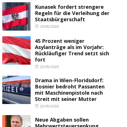
Kunasek fordert strengere
Regeln für die Verleihung der
Staatsbürgerschaft
Posted
29/05/2026
on
45 Prozent weniger
Asylanträge als im Vorjahr:
Rückläufiger Trend setzt sich
fort
Posted
25/05/2026
on
Drama in Wien-Floridsdorf:
Bosnier bedroht Passanten
mit Maschinenpistole nach
Streit mit seiner Mutter
Posted
25/05/2026
on
Neue Abgaben sollen
Mehrwertsteuersenkung