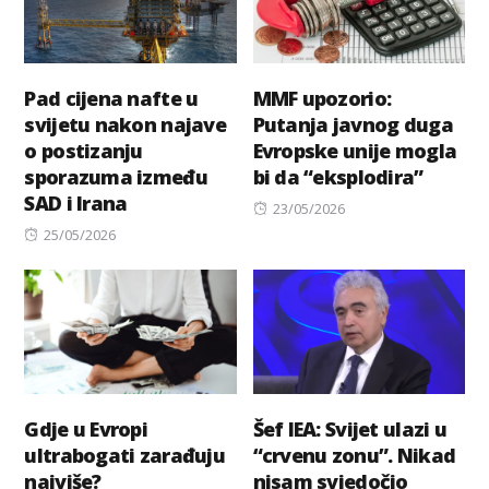
Pad cijena nafte u
MMF upozorio:
svijetu nakon najave
Putanja javnog duga
o postizanju
Evropske unije mogla
sporazuma između
bi da “eksplodira”
SAD i Irana
Posted
23/05/2026
Posted
on
25/05/2026
on
Gdje u Evropi
Šef IEA: Svijet ulazi u
ultrabogati zarađuju
“crvenu zonu”. Nikad
najviše?
nisam svjedočio