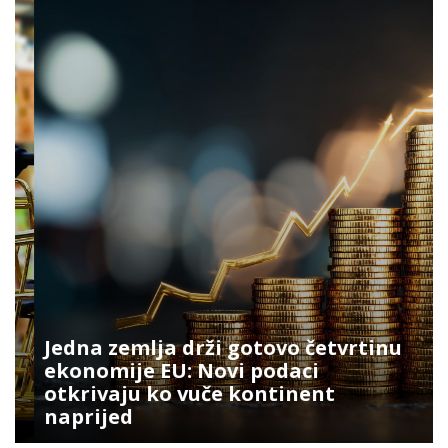
Jedna zemlja drži gotovo četvrtinu
ekonomije EU: Novi podaci
otkrivaju ko vuče kontinent
naprijed