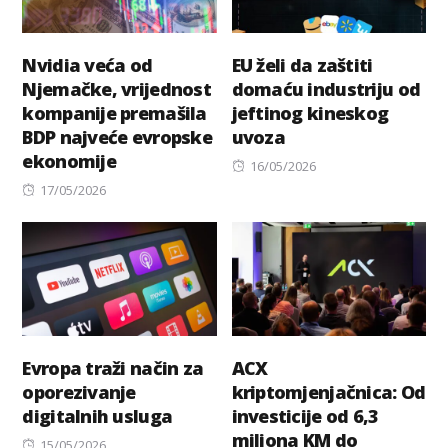
Nvidia veća od
EU želi da zaštiti
Njemačke, vrijednost
domaću industriju od
kompanije premašila
jeftinog kineskog
BDP najveće evropske
uvoza
ekonomije
Posted
16/05/2026
Posted
on
17/05/2026
on
Evropa traži način za
ACX
oporezivanje
kriptomjenjačnica: Od
digitalnih usluga
investicije od 6,3
miliona KM do
Posted
15/05/2026