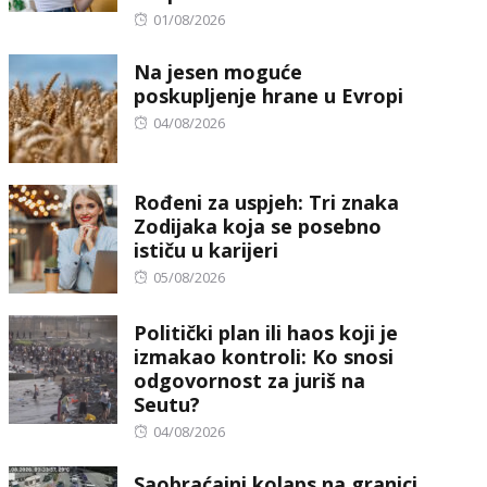
Posted
01/08/2026
on
Na jesen moguće
poskupljenje hrane u Evropi
Posted
04/08/2026
on
Rođeni za uspjeh: Tri znaka
Zodijaka koja se posebno
ističu u karijeri
Posted
05/08/2026
on
Politički plan ili haos koji je
izmakao kontroli: Ko snosi
odgovornost za juriš na
Seutu?
Posted
04/08/2026
on
Saobraćajni kolaps na granici