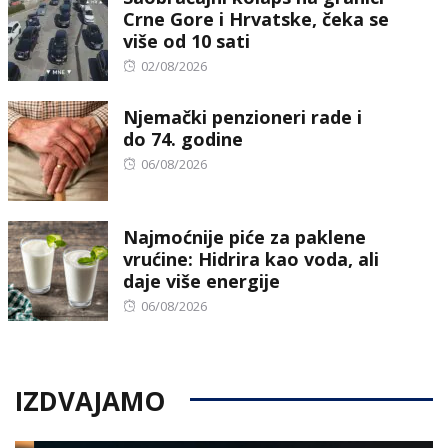
Crne Gore i Hrvatske, čeka se
više od 10 sati
Posted
02/08/2026
on
Njemački penzioneri rade i
do 74. godine
Posted
06/08/2026
on
Najmoćnije piće za paklene
vrućine: Hidrira kao voda, ali
daje više energije
Posted
06/08/2026
on
IZDVAJAMO