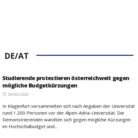
DE/AT
Studierende protestieren österreichweit gegen
mögliche Budgetkürzungen
Posted
29/05/2026
on
In Klagenfurt versammelten sich nach Angaben der Universität
rund 1.200 Personen vor der Alpen-Adria-Universität. Die
Demonstrierenden wandten sich gegen mögliche Kürzungen
im Hochschulbudget und...