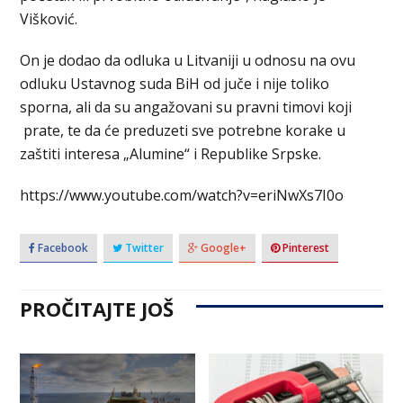
Višković.
On je dodao da odluka u Litvaniji u odnosu na ovu
odluku Ustavnog suda BiH od juče i nije toliko
sporna, ali da su angažovani su pravni timovi koji
prate, te da će preduzeti sve potrebne korake u
zaštiti interesa „Alumine“ i Republike Srpske.
https://www.youtube.com/watch?v=eriNwXs7I0o
Facebook
Twitter
Google+
Pinterest
PROČITAJTE JOŠ