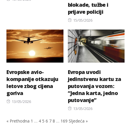
blokade, tužbe i
on
prijave policiji
Posted
15/05/2026
on
Evropske avio-
Evropa uvodi
kompanije otkazuju
jedinstvenu kartu za
letove zbog cijena
putovanja vozom:
goriva
“Jedna karta, jedno
putovanje”
Posted
13/05/2026
on
Posted
13/05/2026
on
« Prethodna
1
…
4
5
6
7
8
…
169
Sljedeća »