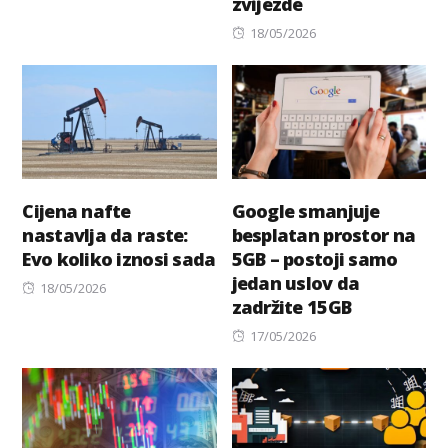
zvijezde
on
Posted
18/05/2026
on
Cijena nafte
Google smanjuje
nastavlja da raste:
besplatan prostor na
Evo koliko iznosi sada
5GB – postoji samo
jedan uslov da
Posted
18/05/2026
zadržite 15GB
on
Posted
17/05/2026
on