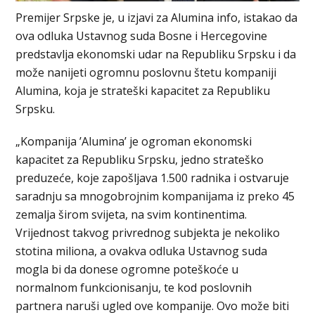
Premijer Srpske je, u izjavi za Alumina info, istakao da
ova odluka Ustavnog suda Bosne i Hercegovine
predstavlja ekonomski udar na Republiku Srpsku i da
može nanijeti ogromnu poslovnu štetu kompaniji
Alumina, koja je strateški kapacitet za Republiku
Srpsku.
„Kompanija ’Alumina’ je ogroman ekonomski
kapacitet za Republiku Srpsku, jedno strateško
preduzeće, koje zapošljava 1.500 radnika i ostvaruje
saradnju sa mnogobrojnim kompanijama iz preko 45
zemalja širom svijeta, na svim kontinentima.
Vrijednost takvog privrednog subjekta je nekoliko
stotina miliona, a ovakva odluka Ustavnog suda
mogla bi da donese ogromne poteškoće u
normalnom funkcionisanju, te kod poslovnih
partnera naruši ugled ove kompanije. Ovo može biti