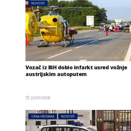
NOVOSTI
Vozač iz BiH dobio infarkt usred vožnje
austrijskim autoputem
Posted
22/07/2018
on
CRNA HRONIKA
NOVOSTI