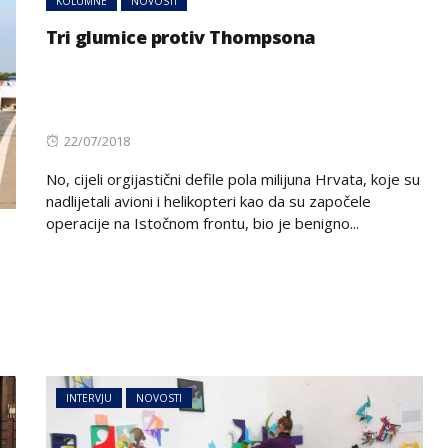
KOLUMNE
NOVOSTI
Tri glumice protiv Thompsona
Posted
22/07/2018
on
No, cijeli orgijastični defile pola milijuna Hrvata, koje su
nadlijetali avioni i helikopteri kao da su započele
operacije na Istočnom frontu, bio je benigno...
INTERVJU
NOVOSTI