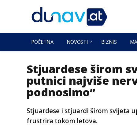
POČETNA
NOVOSTI
BIZNIS
MA
Stjuardese širom sv
putnici najviše nerv
podnosimo”
Stjuardese i stjuardi širom svijeta 
frustrira tokom letova.