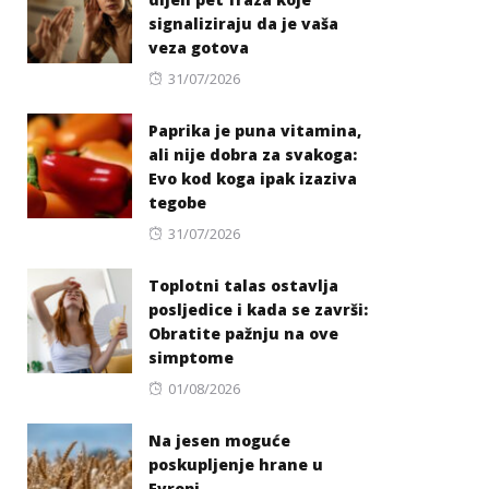
signaliziraju da je vaša
veza gotova
Posted
31/07/2026
on
Paprika je puna vitamina,
ali nije dobra za svakoga:
Evo kod koga ipak izaziva
tegobe
Posted
31/07/2026
on
Toplotni talas ostavlja
posljedice i kada se završi:
Obratite pažnju na ove
simptome
Posted
01/08/2026
on
Na jesen moguće
poskupljenje hrane u
Evropi