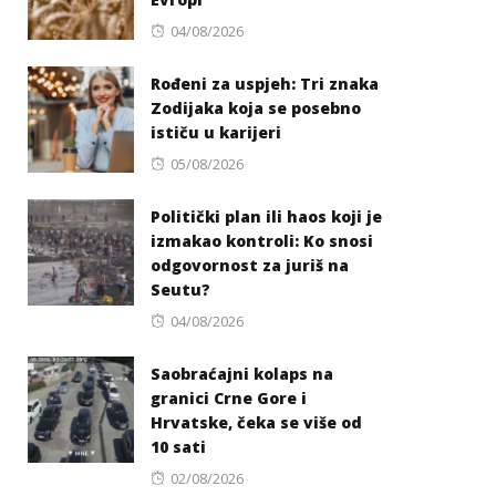
Posted
04/08/2026
on
Rođeni za uspjeh: Tri znaka
Zodijaka koja se posebno
ističu u karijeri
Posted
05/08/2026
on
Politički plan ili haos koji je
izmakao kontroli: Ko snosi
odgovornost za juriš na
Seutu?
Posted
04/08/2026
on
Saobraćajni kolaps na
granici Crne Gore i
Hrvatske, čeka se više od
10 sati
Posted
02/08/2026