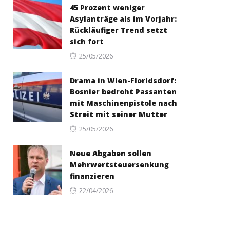
45 Prozent weniger
Asylanträge als im Vorjahr:
Rückläufiger Trend setzt
sich fort
Posted
25/05/2026
on
Drama in Wien-Floridsdorf:
Bosnier bedroht Passanten
mit Maschinenpistole nach
Streit mit seiner Mutter
Posted
25/05/2026
on
Neue Abgaben sollen
Mehrwertsteuersenkung
finanzieren
Posted
22/04/2026
on