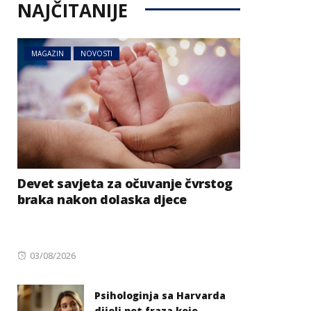
NAJČITANIJE
MAGAZIN
NOVOSTI
Devet savjeta za očuvanje čvrstog
braka nakon dolaska djece
Posted
03/08/2026
on
Psihologinja sa Harvarda
dijeli pet fraza koje