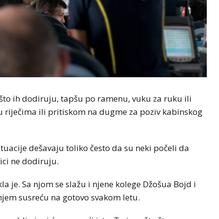
što ih dodiruju, tapšu po ramenu, vuku za ruku ili
u riječima ili pritiskom na dugme za poziv kabinskog
tuacije dešavaju toliko često da su neki počeli da
ci ne dodiruju.
la je. Sa njom se slažu i njene kolege Džošua Bojd i
anjem susreću na gotovo svakom letu.