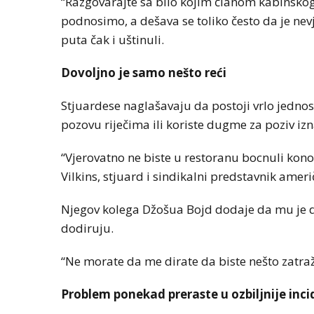
“Razgovarajte sa bilo kojim članom kabinskog o
podnosimo, a dešava se toliko često da je nevj
puta čak i uštinuli.
Dovoljno je samo nešto reći
Stjuardese naglašavaju da postoji vrlo jednos
pozovu riječima ili koriste dugme za poziv izn
“Vjerovatno ne biste u restoranu bocnuli kon
Vilkins, stjuard i sindikalni predstavnik amer
Njegov kolega Džošua Bojd dodaje da mu je d
dodiruju.
“Ne morate da me dirate da biste nešto zatraži
Problem ponekad preraste u ozbiljnije inc