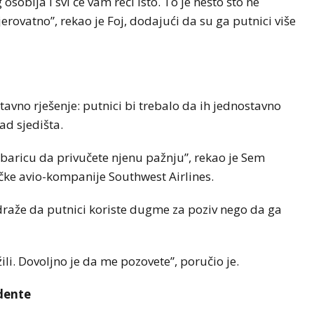
soblja i svi će vam reći isto. To je nešto što ne
erovatno”, rekao je Foj, dodajući da su ga putnici više
tavno rješenje: putnici bi trebalo da ih jednostavno
ad sjedišta.
obaricu da privučete njenu pažnju”, rekao je Sem
ičke avio-kompanije Southwest Airlines.
raže da putnici koriste dugme za poziv nego da ga
li. Dovoljno je da me pozovete”, poručio je.
idente