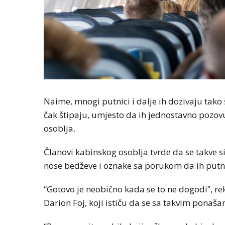
Naime, mnogi putnici i dalje ih dozivaju tako 
čak štipaju, umjesto da ih jednostavno pozov
osoblja.
Članovi kabinskog osoblja tvrde da se takve si
nose bedževe i oznake sa porukom da ih putni
“Gotovo je neobično kada se to ne dogodi”, rek
Darion Foj, koji ističu da se sa takvim ponaš