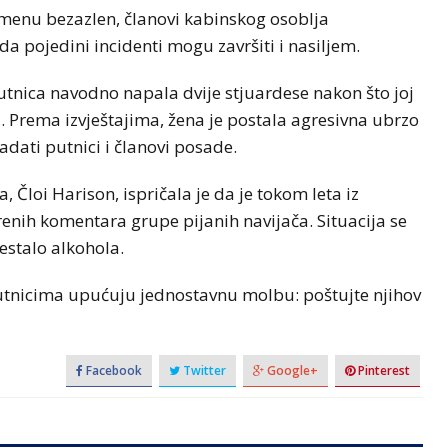
amenu bezazlen, članovi kabinskog osoblja
a pojedini incidenti mogu završiti i nasiljem.
putnica navodno napala dvije stjuardese nakon što joj
a. Prema izvještajima, žena je postala agresivna ubrzo
adati putnici i članovi posade.
, Čloi Harison, ispričala je da je tokom leta iz
nih komentara grupe pijanih navijača. Situacija se
estalo alkohola.
utnicima upućuju jednostavnu molbu: poštujte njihov
Facebook
Twitter
Google+
Pinterest