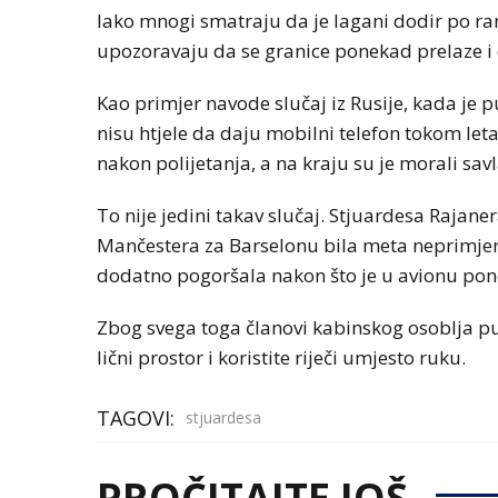
Iako mnogi smatraju da je lagani dodir po r
upozoravaju da se granice ponekad prelaze i d
Kao primjer navode slučaj iz Rusije, kada je 
nisu htjele da daju mobilni telefon tokom let
nakon polijetanja, a na kraju su je morali savl
To nije jedini takav slučaj. Stjuardesa Rajanera
Mančestera za Barselonu bila meta neprimjere
dodatno pogoršala nakon što je u avionu pon
Zbog svega toga članovi kabinskog osoblja p
lični prostor i koristite riječi umjesto ruku.
TAGOVI:
stjuardesa
PROČITAJTE JOŠ