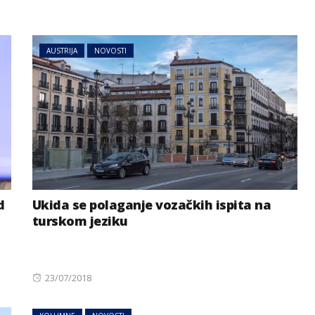
AUSTRIJA
NOVOSTI
d
Ukida se polaganje vozačkih ispita na
turskom jeziku
Posted
23/07/2018
on