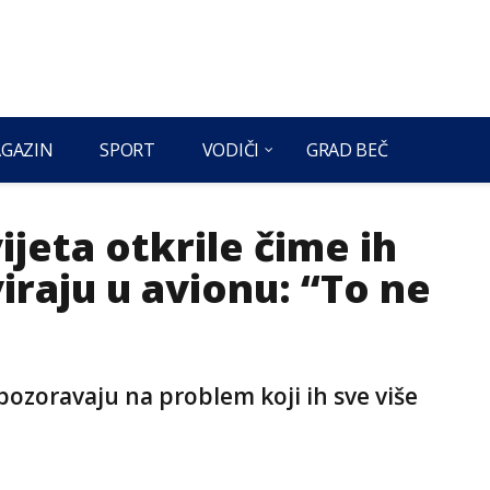
GAZIN
SPORT
VODIČI
GRAD BEČ
ijeta otkrile čime ih
iraju u avionu: “To ne
upozoravaju na problem koji ih sve više