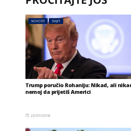
NOVOSTI
SVIJET
Trump poručio Rohaniju: Nikad, ali nika
nemoj da prijetiš Americi
Posted
23/07/2018
on