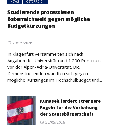
NEWS
ÖSTERREICH
Studierende protestieren
österreichweit gegen mögliche
Budgetkürzungen
Posted
29/05/2026
on
In Klagenfurt versammelten sich nach
Angaben der Universität rund 1.200 Personen
vor der Alpen-Adria-Universität. Die
Demonstrierenden wandten sich gegen
mögliche Kürzungen im Hochschulbudget und...
Kunasek fordert strengere
Regeln für die Verleihung
der Staatsbürgerschaft
Posted
29/05/2026
on