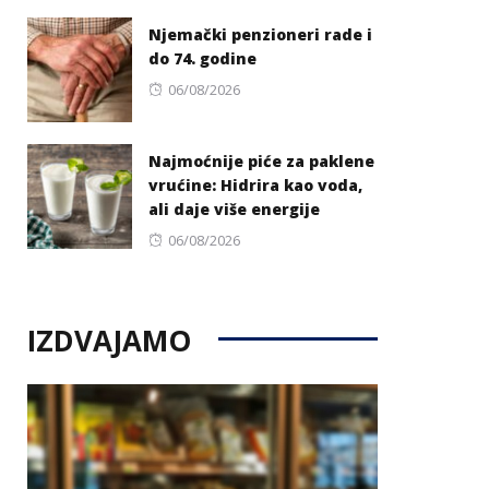
on
Njemački penzioneri rade i
do 74. godine
Posted
06/08/2026
on
Najmoćnije piće za paklene
vrućine: Hidrira kao voda,
ali daje više energije
Posted
06/08/2026
on
IZDVAJAMO