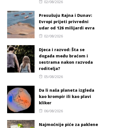
Posted
02/08/2026
on
Presušuju Rajna i Dunav:
Evropi prijeti privredni
udar od 126 milijardi evra
Posted
02/08/2026
on
Djeca i razvod: Šta se
događa među braćom i
sestrama nakon razvoda
roditelja?
Posted
05/08/2026
on
Da li naša planeta izgleda
kao krompir ili kao plavi
kliker
Posted
06/08/2026
on
Najmoćnije piće za paklene