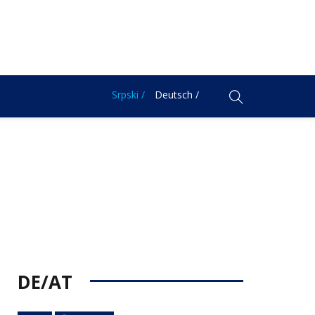
Srpski /
Deutsch /
DE/AT