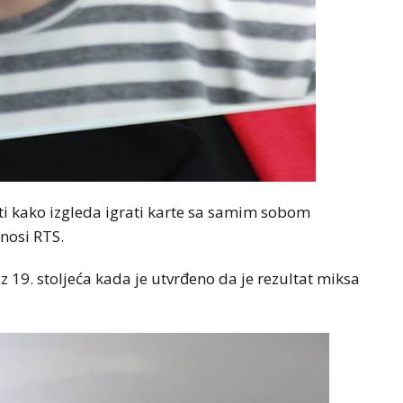
jeti kako izgleda igrati karte sa samim sobom
enosi RTS.
š iz 19. stoljeća kada je utvrđeno da je rezultat miksa