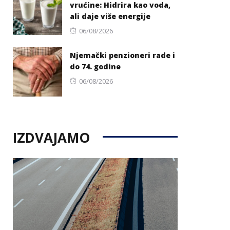
vrućine: Hidrira kao voda,
ali daje više energije
Posted
06/08/2026
on
Njemački penzioneri rade i
do 74. godine
Posted
06/08/2026
on
IZDVAJAMO