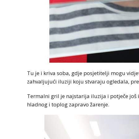
Tu je i kriva soba, gdje posjetitelji mogu vid
zahvaljujući iluziji koju stvaraju ogledala, pr
Termalni gril je najstarija iluzija i potječe jo
hladnog i toplog zapravo žarenje.