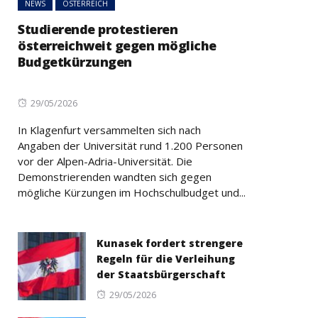
NEWS
ÖSTERREICH
Studierende protestieren
österreichweit gegen mögliche
Budgetkürzungen
Posted
29/05/2026
on
In Klagenfurt versammelten sich nach
Angaben der Universität rund 1.200 Personen
vor der Alpen-Adria-Universität. Die
Demonstrierenden wandten sich gegen
mögliche Kürzungen im Hochschulbudget und...
Kunasek fordert strengere
Regeln für die Verleihung
der Staatsbürgerschaft
Posted
29/05/2026
on