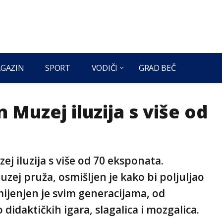
GAZIN
SPORT
VODIČI
GRAD BEČ
Muzej iluzija s više od
j iluzija s više od 70 eksponata.
 muzej pruža, osmišljen je kako bi poljuljao
amijenjen je svim generacijama, od
didaktičkih igara, slagalica i mozgalica.