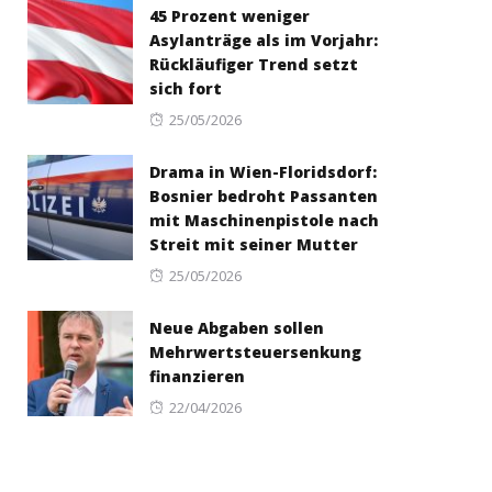
45 Prozent weniger
Asylanträge als im Vorjahr:
Rückläufiger Trend setzt
sich fort
Posted
25/05/2026
on
Drama in Wien-Floridsdorf:
Bosnier bedroht Passanten
mit Maschinenpistole nach
Streit mit seiner Mutter
Posted
25/05/2026
on
Neue Abgaben sollen
Mehrwertsteuersenkung
finanzieren
Posted
22/04/2026
on