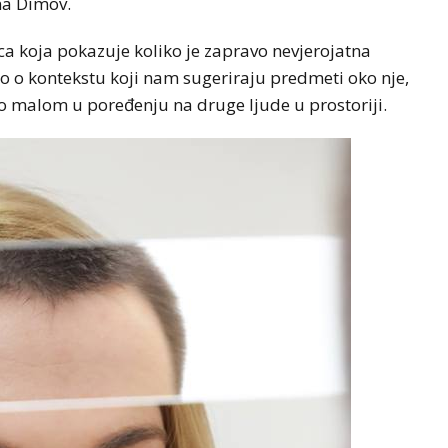
ana Dimov.
ca koja pokazuje koliko je zapravo nevjerojatna
o o kontekstu koji nam sugeriraju predmeti oko nje,
tno malom u poređenju na druge ljude u prostoriji.