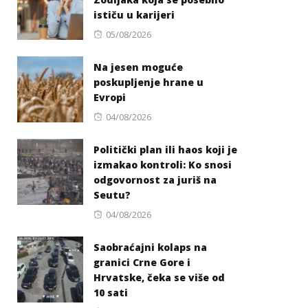
ističu u karijeri
Posted
05/08/2026
on
Na jesen moguće
poskupljenje hrane u
Evropi
Posted
04/08/2026
on
Politički plan ili haos koji je
izmakao kontroli: Ko snosi
odgovornost za juriš na
Seutu?
Posted
04/08/2026
on
Saobraćajni kolaps na
granici Crne Gore i
Hrvatske, čeka se više od
10 sati