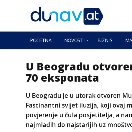
POČETNA
NOVOSTI
BIZNIS
MA
U Beogradu otvoren 
70 eksponata
U Beogradu je u utorak otvoren Muze
Fascinantni svijet iluzija, koji ovaj
povjerenje u čula posjetitelja, a n
najmlađih do najstarijih uz mnoštvo 