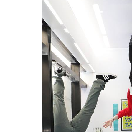
AUSTRIJA
NOVOSTI
Zemljotres u Aust
se kreveti i pada
u Tirolu