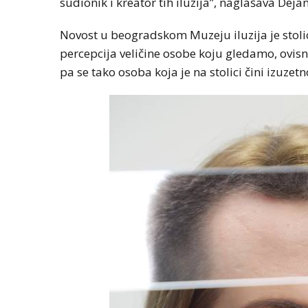
sudionik i kreator tih iluzija”, naglašava Dej
Novost u beogradskom Muzeju iluzija je stoli
percepcija veličine osobe koju gledamo, ovisn
pa se tako osoba koja je na stolici čini izuze