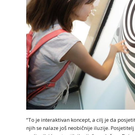
“To je interaktivan koncept, a cilj je da posjet
njih se nalaze još neobičnije iluzije. Posjetit