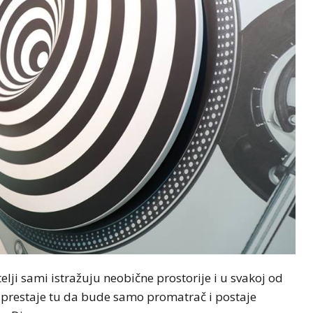
itelji sami istražuju neobične prostorije i u svakoj od
elj prestaje tu da bude samo promatrač i postaje