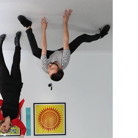
NOVOSTI
REGIJA
riji: Tresli
Haos na A3 u Njemačkoj:
li predmeti
Zatvaraju se trake i izlazi
ka Balkanu