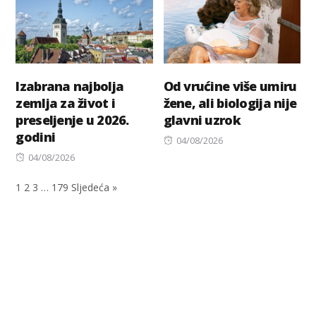
Izabrana najbolja
Od vrućine više umiru
zemlja za život i
žene, ali biologija nije
preseljenje u 2026.
glavni uzrok
godini
Posted
04/08/2026
Posted
on
04/08/2026
on
1
2
3
…
179
Sljedeća »