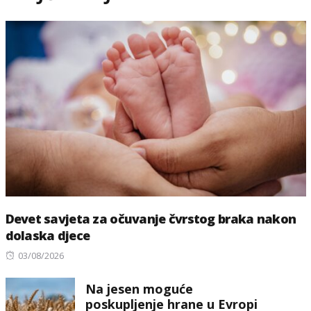
Devet savjeta za očuvanje čvrstog braka nakon
dolaska djece
Posted
03/08/2026
on
Na jesen moguće
poskupljenje hrane u Evropi