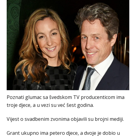
Poznati glumac sa švedskom TV producenticom ima
troje djece, a u vezi su već šest godina.
Vijest o svadbenim zvonima objavili su brojni mediji.
Grant ukupno ima petero djece, a dvoje je dobio u