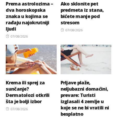
Prema astrolozima –
Ako sklonite pet
dva horoskopska
predmeta iz stana,
znaka u kojima se
bićete manje pod
rađaju najokrutniji
stresom
ljudi
Posted
07/08/2026
Posted
on
07/08/2026
on
Krema ili sprej za
Prljave plaže,
sunčanje?
neljubazni domaćini,
Dermatolozi otkrili
prevare: Turisti
šta je bolji izbor
izglasali 4 zemlje u
koje se ne bi vratili ni
Posted
07/08/2026
besplatno
on