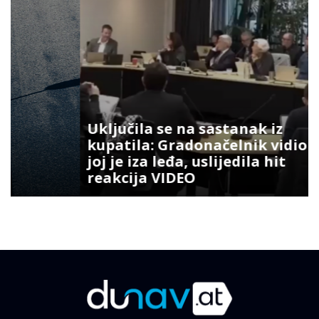
Uključila se na sastanak iz
kupatila: Gradonačelnik vidio šta
joj je iza leđa, uslijedila hit
reakcija VIDEO