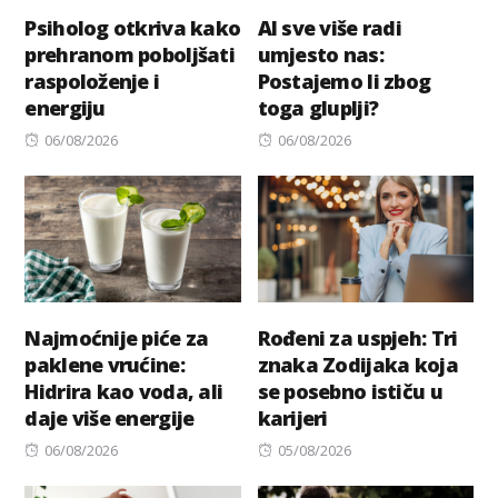
Psiholog otkriva kako
AI sve više radi
prehranom poboljšati
umjesto nas:
raspoloženje i
Postajemo li zbog
energiju
toga gluplji?
Posted
Posted
06/08/2026
06/08/2026
on
on
Najmoćnije piće za
Rođeni za uspjeh: Tri
paklene vrućine:
znaka Zodijaka koja
Hidrira kao voda, ali
se posebno ističu u
daje više energije
karijeri
Posted
Posted
06/08/2026
05/08/2026
on
on