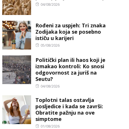
Posted
04/08/2026
on
Rođeni za uspjeh: Tri znaka
Zodijaka koja se posebno
ističu u karijeri
Posted
05/08/2026
on
Politički plan ili haos koji je
izmakao kontroli: Ko snosi
odgovornost za juriš na
Seutu?
Posted
04/08/2026
on
Toplotni talas ostavlja
posljedice i kada se završi:
Obratite pažnju na ove
simptome
Posted
01/08/2026