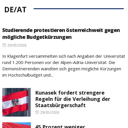
DE/AT
Studierende protestieren österreichweit gegen
mögliche Budgetkürzungen
Posted
29/05/2026
on
In Klagenfurt versammelten sich nach Angaben der Universität
rund 1.200 Personen vor der Alpen-Adria-Universität. Die
Demonstrierenden wandten sich gegen mögliche Kürzungen
im Hochschulbudget und...
Kunasek fordert strengere
Regeln für die Verleihung der
Staatsbürgerschaft
Posted
29/05/2026
on
45 Prozent weniger