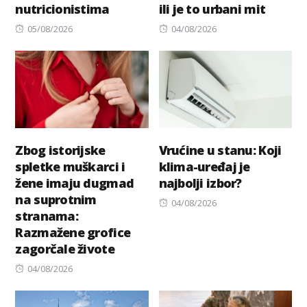
nutricionistima
ili je to urbani mit
Posted
Posted
05/08/2026
04/08/2026
on
on
Zbog istorijske
Vrućine u stanu: Koji
spletke muškarci i
klima-uređaj je
žene imaju dugmad
najbolji izbor?
na suprotnim
Posted
04/08/2026
stranama:
on
Razmažene grofice
zagorčale živote
Posted
04/08/2026
on