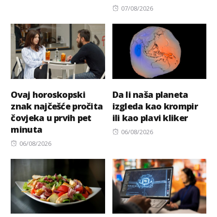
Posted
07/08/2026
on
Ovaj horoskopski
Da li naša planeta
znak najčešće pročita
izgleda kao krompir
čovjeka u prvih pet
ili kao plavi kliker
minuta
Posted
06/08/2026
Posted
on
06/08/2026
on