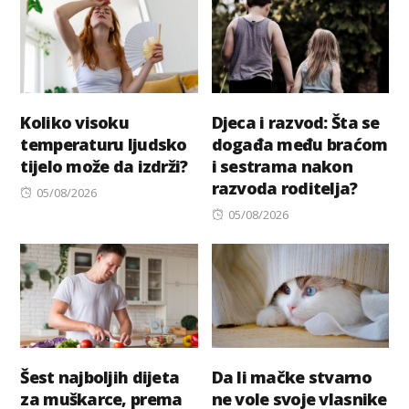
Koliko visoku
Djeca i razvod: Šta se
temperaturu ljudsko
događa među braćom
tijelo može da izdrži?
i sestrama nakon
razvoda roditelja?
Posted
05/08/2026
on
Posted
05/08/2026
on
Šest najboljih dijeta
Da li mačke stvarno
za muškarce, prema
ne vole svoje vlasnike