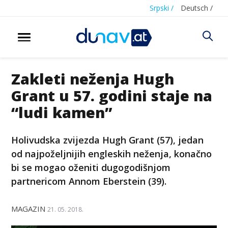
Srpski /
Deutsch /
Zakleti neženja Hugh
Grant u 57. godini staje na
“ludi kamen”
Holivudska zvijezda Hugh Grant (57), jedan
od najpoželjnijih engleskih neženja, konačno
bi se mogao oženiti dugogodišnjom
partnericom Annom Eberstein (39).
MAGAZIN
21. 05. 2018.