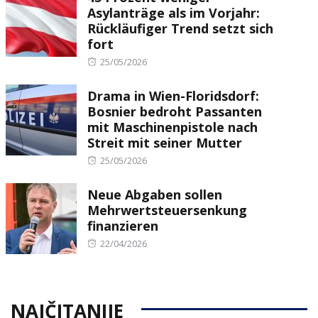
Asylanträge als im Vorjahr:
Rückläufiger Trend setzt sich
fort
Posted
25/05/2026
on
Drama in Wien-Floridsdorf:
Bosnier bedroht Passanten
mit Maschinenpistole nach
Streit mit seiner Mutter
Posted
25/05/2026
on
Neue Abgaben sollen
Mehrwertsteuersenkung
finanzieren
Posted
22/04/2026
on
NAJČITANIJE