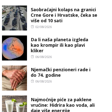
on
Saobraćajni kolaps na granici
Crne Gore i Hrvatske, čeka se
više od 10 sati
Posted
02/08/2026
on
Da li naša planeta izgleda
kao krompir ili kao plavi
kliker
Posted
06/08/2026
on
Njemački penzioneri rade i
do 74. godine
Posted
06/08/2026
on
Najmoćnije piće za paklene
vrućine: Hidrira kao voda, ali
daje više energije