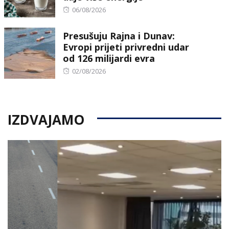
Posted
06/08/2026
on
Presušuju Rajna i Dunav:
Evropi prijeti privredni udar
od 126 milijardi evra
Posted
02/08/2026
on
IZDVAJAMO