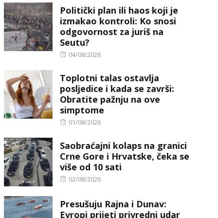
Politički plan ili haos koji je
izmakao kontroli: Ko snosi
odgovornost za juriš na
Seutu?
Posted
04/08/2026
on
Toplotni talas ostavlja
posljedice i kada se završi:
Obratite pažnju na ove
simptome
Posted
01/08/2026
on
Saobraćajni kolaps na granici
Crne Gore i Hrvatske, čeka se
više od 10 sati
Posted
02/08/2026
on
Presušuju Rajna i Dunav:
Evropi prijeti privredni udar