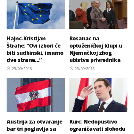
Hajnc-Kristijan
Bosanac na
Štrahe: “Ovi izbori će
optuženičkoj klupi u
biti sudbinski, imamo
Njemačkoj zbog
dve strane…”
ubistva privrednika
Posted
Posted
25/09/2018
25/09/2018
on
on
Austrija za otvaranje
Kurc: Nedopustivo
bar tri poglavlja sa
ograničavati slobodu