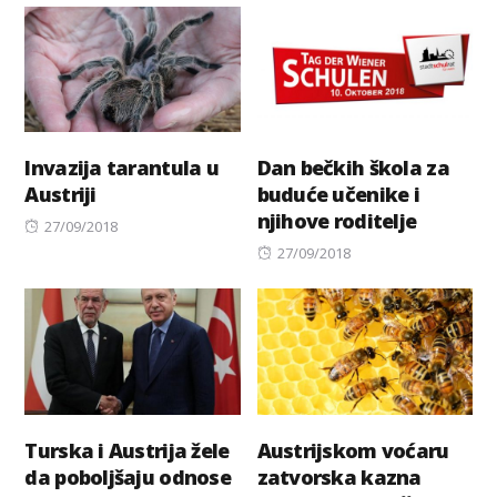
Invazija tarantula u
Dan bečkih škola za
Austriji
buduće učenike i
njihove roditelje
Posted
27/09/2018
on
Posted
27/09/2018
on
Turska i Austrija žele
Austrijskom voćaru
da poboljšaju odnose
zatvorska kazna