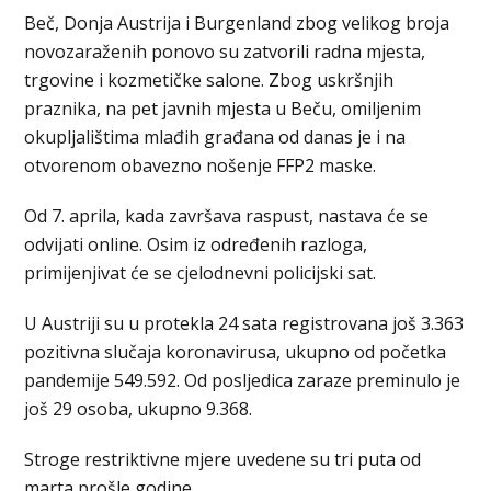
Beč, Donja Austrija i Burgenland zbog velikog broja
novozaraženih ponovo su zatvorili radna mjesta,
trgovine i kozmetičke salone. Zbog uskršnjih
praznika, na pet javnih mjesta u Beču, omiljenim
okupljalištima mlađih građana od danas je i na
otvorenom obavezno nošenje FFP2 maske.
Od 7. aprila, kada završava raspust, nastava će se
odvijati online. Osim iz određenih razloga,
primijenjivat će se cjelodnevni policijski sat.
U Austriji su u protekla 24 sata registrovana još 3.363
pozitivna slučaja koronavirusa, ukupno od početka
pandemije 549.592. Od posljedica zaraze preminulo je
još 29 osoba, ukupno 9.368.
Stroge restriktivne mjere uvedene su tri puta od
marta prošle godine.