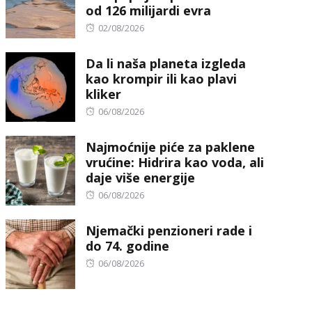
od 126 milijardi evra
Posted
02/08/2026
on
Da li naša planeta izgleda
kao krompir ili kao plavi
kliker
Posted
06/08/2026
on
Najmoćnije piće za paklene
vrućine: Hidrira kao voda, ali
daje više energije
Posted
06/08/2026
on
Njemački penzioneri rade i
do 74. godine
Posted
06/08/2026
on