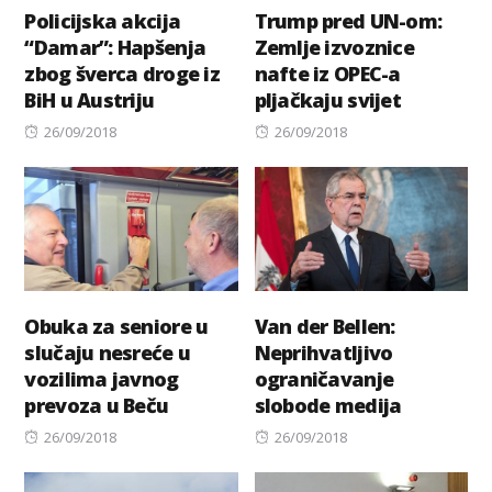
Policijska akcija
Trump pred UN-om:
“Damar”: Hapšenja
Zemlje izvoznice
zbog šverca droge iz
nafte iz OPEC-a
BiH u Austriju
pljačkaju svijet
Posted
Posted
26/09/2018
26/09/2018
on
on
Obuka za seniore u
Van der Bellen:
slučaju nesreće u
Neprihvatljivo
vozilima javnog
ograničavanje
prevoza u Beču
slobode medija
Posted
Posted
26/09/2018
26/09/2018
on
on