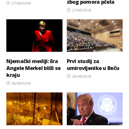
zbog pomora pčela
Posted
27/09/2018
on
Posted
27/09/2018
on
Njemački mediji: Era
Prvi studij za
Angele Merkel bliži se
umirovljenike u Beču
kraju
Posted
26/09/2018
Posted
on
26/09/2018
on