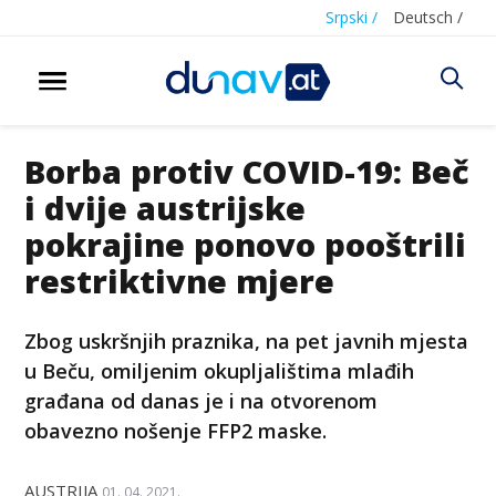
Srpski /
Deutsch /
Borba protiv COVID-19: Beč
i dvije austrijske
pokrajine ponovo pooštrili
restriktivne mjere
Zbog uskršnjih praznika, na pet javnih mjesta
u Beču, omiljenim okupljalištima mlađih
građana od danas je i na otvorenom
obavezno nošenje FFP2 maske.
AUSTRIJA
01. 04. 2021.