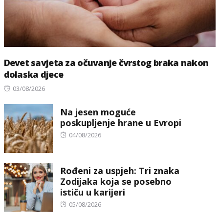
Devet savjeta za očuvanje čvrstog braka nakon
dolaska djece
Posted
03/08/2026
on
Na jesen moguće
poskupljenje hrane u Evropi
Posted
04/08/2026
on
Rođeni za uspjeh: Tri znaka
Zodijaka koja se posebno
ističu u karijeri
Posted
05/08/2026
on