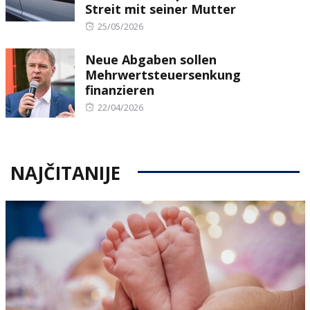
Streit mit seiner Mutter
Posted
25/05/2026
on
Neue Abgaben sollen
Mehrwertsteuersenkung
finanzieren
Posted
22/04/2026
on
NAJČITANIJE