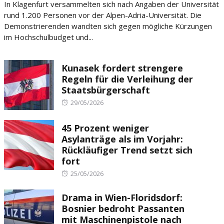
In Klagenfurt versammelten sich nach Angaben der Universität
rund 1.200 Personen vor der Alpen-Adria-Universität. Die
Demonstrierenden wandten sich gegen mögliche Kürzungen
im Hochschulbudget und...
Kunasek fordert strengere
Regeln für die Verleihung der
Staatsbürgerschaft
Posted
29/05/2026
on
45 Prozent weniger
Asylanträge als im Vorjahr:
Rückläufiger Trend setzt sich
fort
Posted
25/05/2026
on
Drama in Wien-Floridsdorf:
Bosnier bedroht Passanten
mit Maschinenpistole nach