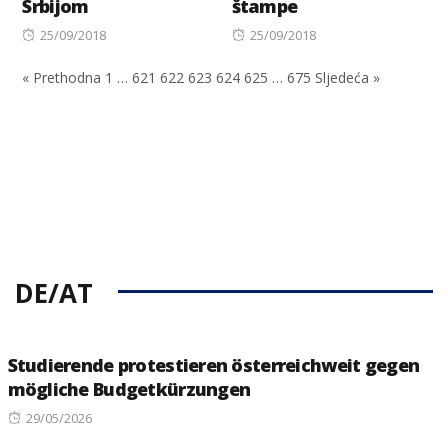
Srbijom
štampe
Posted
Posted
25/09/2018
25/09/2018
on
on
« Prethodna
1
…
621
622
623
624
625
…
675
Sljedeća »
DE/AT
Studierende protestieren österreichweit gegen
mögliche Budgetkürzungen
Posted
29/05/2026
on