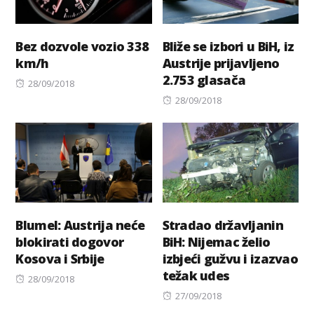
Bez dozvole vozio 338
Bliže se izbori u BiH, iz
km/h
Austrije prijavljeno
2.753 glasača
Posted
28/09/2018
on
Posted
28/09/2018
on
Blumel: Austrija neće
Stradao državljanin
blokirati dogovor
BiH: Nijemac želio
Kosova i Srbije
izbjeći gužvu i izazvao
težak udes
Posted
28/09/2018
on
Posted
27/09/2018
on