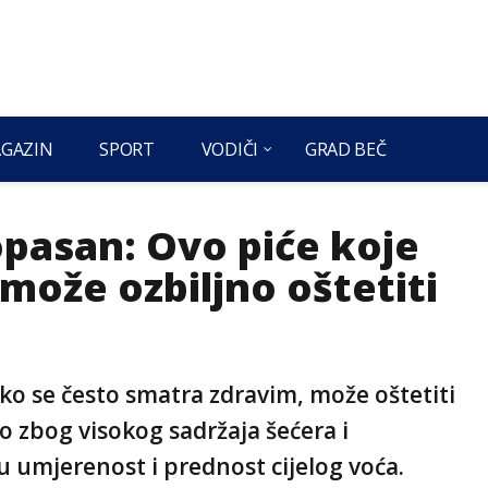
GAZIN
SPORT
VODIČI
GRAD BEČ
opasan: Ovo piće koje
može ozbiljno oštetiti
ako se često smatra zdravim, može oštetiti
 zbog visokog sadržaja šećera i
 umjerenost i prednost cijelog voća.