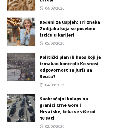
Posted
04/08/2026
on
Rođeni za uspjeh: Tri znaka
Zodijaka koja se posebno
ističu u karijeri
Posted
05/08/2026
on
Politički plan ili haos koji je
izmakao kontroli: Ko snosi
odgovornost za juriš na
Seutu?
Posted
04/08/2026
on
Saobraćajni kolaps na
granici Crne Gore i
Hrvatske, čeka se više od
10 sati
Posted
02/08/2026