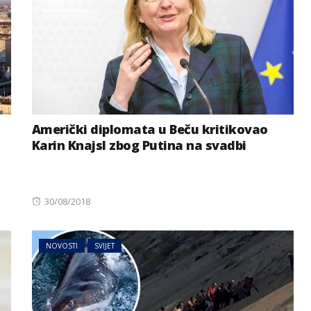
Američki diplomata u Beču kritikovao
Karin Knajsl zbog Putina na svadbi
Posted
30/08/2018
on
NOVOSTI
SVIJET