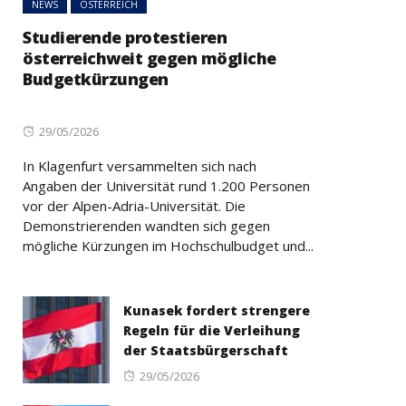
NEWS
ÖSTERREICH
Studierende protestieren
österreichweit gegen mögliche
Budgetkürzungen
Posted
29/05/2026
on
In Klagenfurt versammelten sich nach
Angaben der Universität rund 1.200 Personen
vor der Alpen-Adria-Universität. Die
Demonstrierenden wandten sich gegen
mögliche Kürzungen im Hochschulbudget und...
Kunasek fordert strengere
Regeln für die Verleihung
der Staatsbürgerschaft
Posted
29/05/2026
on