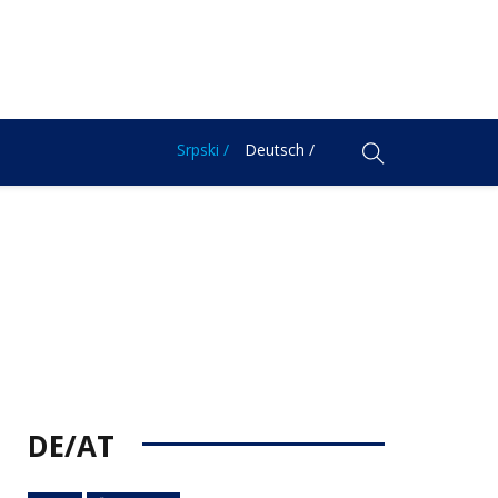
Srpski /
Deutsch /
DE/AT