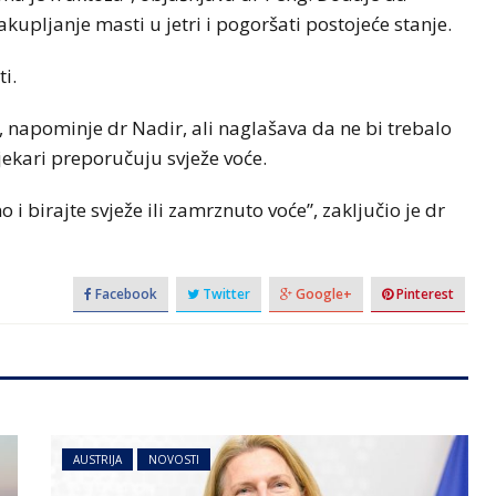
upljanje masti u jetri i pogoršati postojeće stanje.
i.
 napominje dr Nadir, ali naglašava da ne bi trebalo
jekari preporučuju svježe voće.
i birajte svježe ili zamrznuto voće”, zaključio je dr
Facebook
Twitter
Google+
Pinterest
AUSTRIJA
NOVOSTI