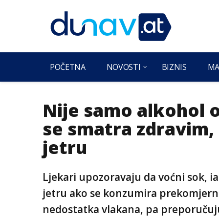
POČETNA
NOVOSTI
BIZNIS
MA
Nije samo alkohol 
se smatra zdravim, 
jetru
Ljekari upozoravaju da voćni sok, i
jetru ako se konzumira prekomjerno
nedostatka vlakana, pa preporučuju