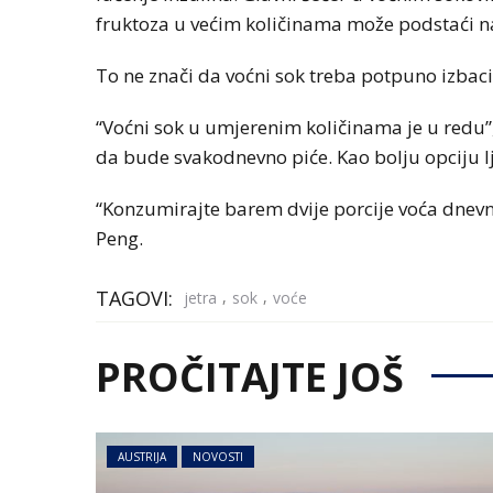
fruktoza u većim količinama može podstaći nak
To ne znači da voćni sok treba potpuno izbacit
“Voćni sok u umjerenim količinama je u redu”,
da bude svakodnevno piće. Kao bolju opciju l
“Konzumirajte barem dvije porcije voća dnevno 
Peng.
TAGOVI:
,
,
jetra
sok
voće
PROČITAJTE JOŠ
AUSTRIJA
NOVOSTI