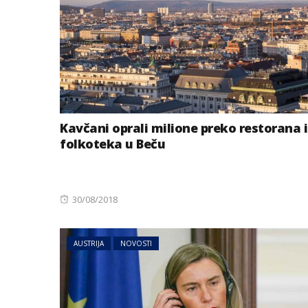
Kavčani oprali milione preko restorana i
folkoteka u Beču
Posted
30/08/2018
on
AUSTRIJA
NOVOSTI