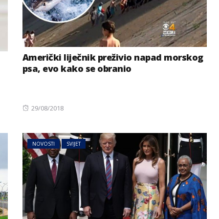
Američki liječnik preživio napad morskog
psa, evo kako se obranio
Posted
29/08/2018
on
NOVOSTI
SVIJET