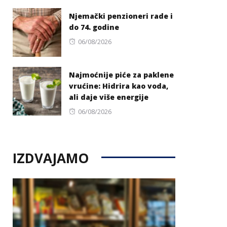
on
Njemački penzioneri rade i
do 74. godine
Posted
06/08/2026
on
Najmoćnije piće za paklene
vrućine: Hidrira kao voda,
ali daje više energije
Posted
06/08/2026
on
IZDVAJAMO