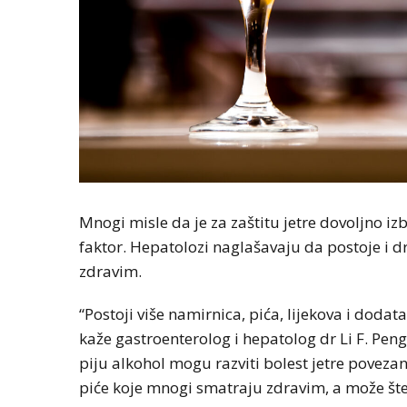
Mnogi misle da je za zaštitu jetre dovoljno izbje
faktor. Hepatolozi naglašavaju da postoje i dr
zdravim.
“Postoji više namirnica, pića, lijekova i dodat
kaže gastroenterolog i hepatolog dr Li F. Pen
piju alkohol mogu razviti bolest jetre povez
piće koje mnogi smatraju zdravim, a može šteti