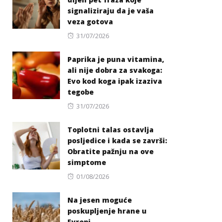
signaliziraju da je vaša
veza gotova
Posted
31/07/2026
on
Paprika je puna vitamina,
ali nije dobra za svakoga:
Evo kod koga ipak izaziva
tegobe
Posted
31/07/2026
on
Toplotni talas ostavlja
posljedice i kada se završi:
Obratite pažnju na ove
simptome
Posted
01/08/2026
on
Na jesen moguće
poskupljenje hrane u
Evropi