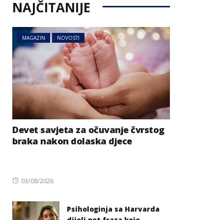
NAJČITANIJE
MAGAZIN
NOVOSTI
Devet savjeta za očuvanje čvrstog
braka nakon dolaska djece
Posted
03/08/2026
on
Psihologinja sa Harvarda
dijeli pet fraza koje