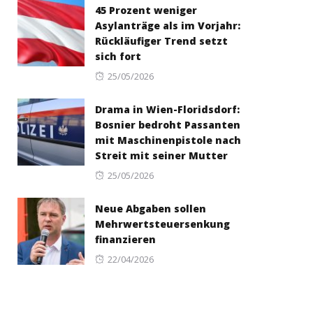
45 Prozent weniger
Asylanträge als im Vorjahr:
Rückläufiger Trend setzt
sich fort
Posted
25/05/2026
on
Drama in Wien-Floridsdorf:
Bosnier bedroht Passanten
mit Maschinenpistole nach
Streit mit seiner Mutter
Posted
25/05/2026
on
Neue Abgaben sollen
Mehrwertsteuersenkung
finanzieren
Posted
22/04/2026
on