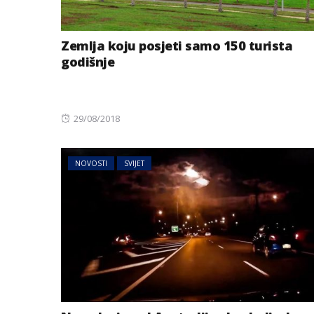
Zemlja koju posjeti samo 150 turista
godišnje
Posted
29/08/2018
on
NOVOSTI
SVIJET
BIZNIS
Energetski probl
niskog vodostaj