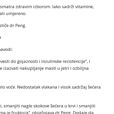
to smatra zdravim izborom. Iako sadrži vitamine,
ati umjereno.
tiče dr Peng.
e
navodi:
sti do gojaznosti i inzulinske rezistencije”, i
azvati nakupljanje masti u jetri i ozbiljna
ijelo voće. Nedostatak vlakana i visok sadržaj šećera
, smanjiti nagle skokove šećera u krvi i smanjiti
ima je fruktoza”, objašnjava dr Peng. Dodaje da