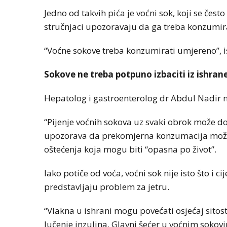
Jedno od takvih pića je voćni sok, koji se čes
stručnjaci upozoravaju da ga treba konzumir
“Voćne sokove treba konzumirati umjereno”, is
Sokove ne treba potpuno izbaciti iz ishran
Hepatolog i gastroenterolog dr Abdul Nadir 
“Pijenje voćnih sokova uz svaki obrok može dove
upozorava da prekomjerna konzumacija može iz
oštećenja koja mogu biti “opasna po život”.
Iako potiče od voća, voćni sok nije isto što i c
predstavljaju problem za jetru.
“Vlakna u ishrani mogu povećati osjećaj sitosti
lučenje inzulina. Glavni šećer u voćnim sokov