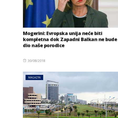
Mogerini: Evropska unija neće biti
kompletna dok Zapadni Balkan ne bude
dio naše porodice
Posted
30/08/2018
on
MAGAZIN