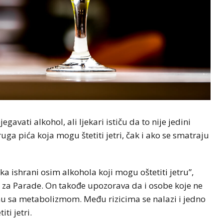
gavati alkohol, ali ljekari ističu da to nije jedini
uga pića koja mogu štetiti jetri, čak i ako se smatraju
aka ishrani osim alkohola koji mogu oštetiti jetru”,
g za Parade. On takođe upozorava da i osobe koje ne
anu sa metabolizmom. Među rizicima se nalazi i jedno
ti jetri.