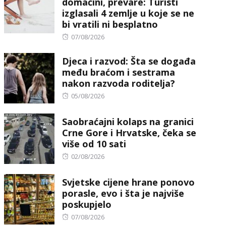
domaćini, prevare: Turisti
izglasali 4 zemlje u koje se ne
bi vratili ni besplatno
Posted
07/08/2026
on
Djeca i razvod: Šta se događa
među braćom i sestrama
nakon razvoda roditelja?
Posted
05/08/2026
on
Saobraćajni kolaps na granici
Crne Gore i Hrvatske, čeka se
više od 10 sati
Posted
02/08/2026
on
Svjetske cijene hrane ponovo
porasle, evo i šta je najviše
poskupjelo
Posted
07/08/2026