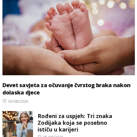
Devet savjeta za očuvanje čvrstog braka nakon
dolaska djece
Posted
03/08/2026
on
Rođeni za uspjeh: Tri znaka
Zodijaka koja se posebno
ističu u karijeri
Posted
05/08/2026