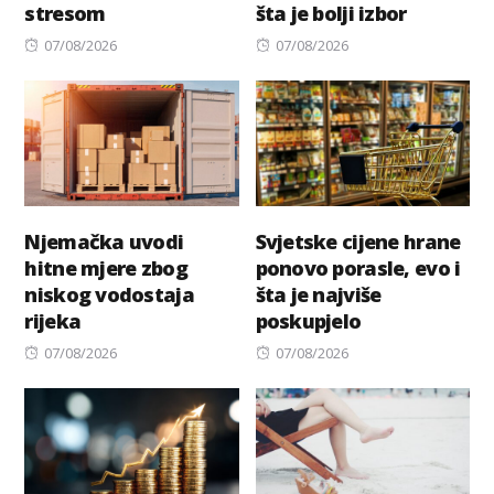
stresom
šta je bolji izbor
Posted
Posted
07/08/2026
07/08/2026
on
on
Njemačka uvodi
Svjetske cijene hrane
hitne mjere zbog
ponovo porasle, evo i
niskog vodostaja
šta je najviše
rijeka
poskupjelo
Posted
Posted
07/08/2026
07/08/2026
on
on