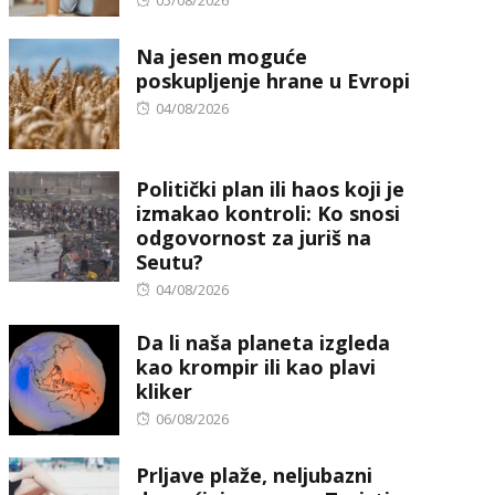
on
Na jesen moguće
poskupljenje hrane u Evropi
Posted
04/08/2026
on
Politički plan ili haos koji je
izmakao kontroli: Ko snosi
odgovornost za juriš na
Seutu?
Posted
04/08/2026
on
Da li naša planeta izgleda
kao krompir ili kao plavi
kliker
Posted
06/08/2026
on
Prljave plaže, neljubazni