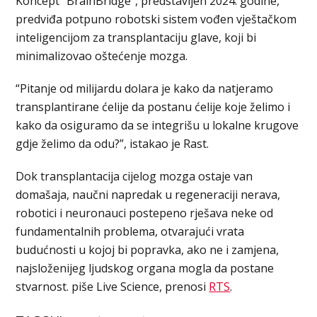
Koncept “BrainBridge”, predstavljen 2024. godine,
predviđa potpuno robotski sistem vođen vještačkom
inteligencijom za transplantaciju glave, koji bi
minimalizovao oštećenje mozga.
“Pitanje od milijardu dolara je kako da natjeramo
transplantirane ćelije da postanu ćelije koje želimo i
kako da osiguramo da se integrišu u lokalne krugove
gdje želimo da odu?”, istakao je Rast.
Dok transplantacija cijelog mozga ostaje van
domašaja, naučni napredak u regeneraciji nerava,
robotici i neuronauci postepeno rješava neke od
fundamentalnih problema, otvarajući vrata
budućnosti u kojoj bi popravka, ako ne i zamjena,
najsloženijeg ljudskog organa mogla da postane
stvarnost. piše Live Science, prenosi
RTS
.