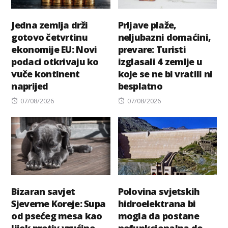
Jedna zemlja drži
Prljave plaže,
gotovo četvrtinu
neljubazni domaćini,
ekonomije EU: Novi
prevare: Turisti
podaci otkrivaju ko
izglasali 4 zemlje u
vuče kontinent
koje se ne bi vratili ni
naprijed
besplatno
Posted
Posted
07/08/2026
07/08/2026
on
on
Bizaran savjet
Polovina svjetskih
Sjeverne Koreje: Supa
hidroelektrana bi
od psećeg mesa kao
mogla da postane
lijek protiv vrućine
nefunkcionalna do