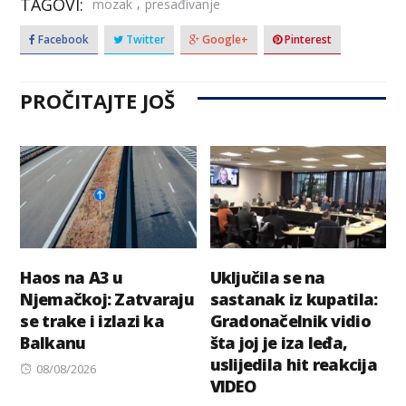
TAGOVI:
,
mozak
presađivanje
Facebook
Twitter
Google+
Pinterest
PROČITAJTE JOŠ
Haos na A3 u
Uključila se na
Njemačkoj: Zatvaraju
sastanak iz kupatila:
se trake i izlazi ka
Gradonačelnik vidio
Balkanu
šta joj je iza leđa,
uslijedila hit reakcija
Posted
08/08/2026
VIDEO
on