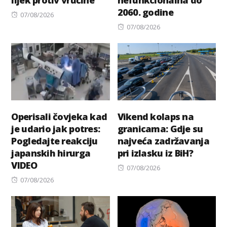
2060. godine
Posted
07/08/2026
on
Posted
07/08/2026
on
Operisali čovjeka kad
Vikend kolaps na
je udario jak potres:
granicama: Gdje su
Pogledajte reakciju
najveća zadržavanja
japanskih hirurga
pri izlasku iz BiH?
VIDEO
Posted
07/08/2026
Posted
on
07/08/2026
on