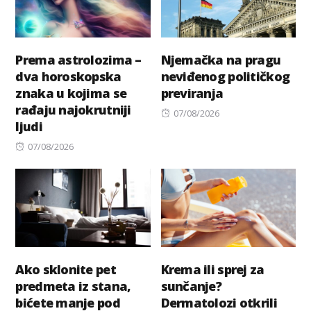
Prema astrolozima –
Njemačka na pragu
dva horoskopska
neviđenog političkog
znaka u kojima se
previranja
rađaju najokrutniji
Posted
07/08/2026
ljudi
on
Posted
07/08/2026
on
Ako sklonite pet
Krema ili sprej za
predmeta iz stana,
sunčanje?
bićete manje pod
Dermatolozi otkrili