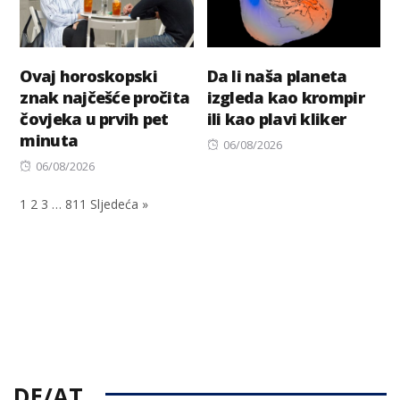
Ovaj horoskopski
Da li naša planeta
znak najčešće pročita
izgleda kao krompir
čovjeka u prvih pet
ili kao plavi kliker
minuta
Posted
06/08/2026
Posted
on
06/08/2026
on
1
2
3
…
811
Sljedeća »
DE/AT