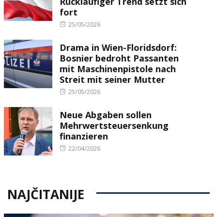
Rückläufiger Trend setzt sich
fort
Posted
25/05/2026
on
Drama in Wien-Floridsdorf:
Bosnier bedroht Passanten
mit Maschinenpistole nach
Streit mit seiner Mutter
Posted
25/05/2026
on
Neue Abgaben sollen
Mehrwertsteuersenkung
finanzieren
Posted
22/04/2026
on
NAJČITANIJE