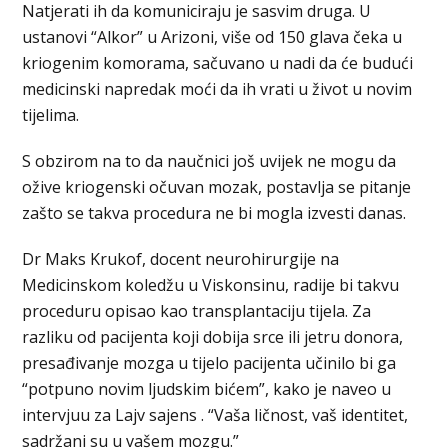
Natjerati ih da komuniciraju je sasvim druga. U
ustanovi “Alkor” u Arizoni, više od 150 glava čeka u
kriogenim komorama, sačuvano u nadi da će budući
medicinski napredak moći da ih vrati u život u novim
tijelima.
S obzirom na to da naučnici još uvijek ne mogu da
ožive kriogenski očuvan mozak, postavlja se pitanje
zašto se takva procedura ne bi mogla izvesti danas.
Dr Maks Krukof, docent neurohirurgije na
Medicinskom koledžu u Viskonsinu, radije bi takvu
proceduru opisao kao transplantaciju tijela. Za
razliku od pacijenta koji dobija srce ili jetru donora,
presađivanje mozga u tijelo pacijenta učinilo bi ga
“potpuno novim ljudskim bićem”, kako je naveo u
intervjuu za Lajv sajens . “Vaša ličnost, vaš identitet,
sadržani su u vašem mozgu.”