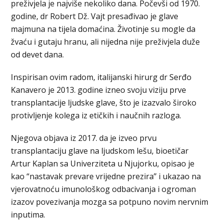
preživjela je najviše nekoliko dana. Počevši od 1970.
godine, dr Robert Dž. Vajt presađivao je glave
majmuna na tijela domaćina. Životinje su mogle da
žvaću i gutaju hranu, ali nijedna nije preživjela duže
od devet dana.
Inspirisan ovim radom, italijanski hirurg dr Serđo
Kanavero je 2013. godine izneo svoju viziju prve
transplantacije ljudske glave, što je izazvalo široko
protivljenje kolega iz etičkih i naučnih razloga.
Njegova objava iz 2017. da je izveo prvu
transplantaciju glave na ljudskom lešu, bioetičar
Artur Kaplan sa Univerziteta u Njujorku, opisao je
kao “nastavak prevare vrijedne prezira” i ukazao na
vjerovatnoću imunološkog odbacivanja i ogroman
izazov povezivanja mozga sa potpuno novim nervnim
inputima.