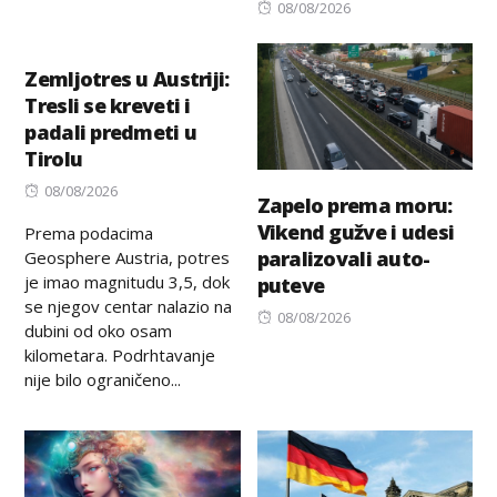
Posted
08/08/2026
on
Zemljotres u Austriji:
Tresli se kreveti i
padali predmeti u
Tirolu
Posted
08/08/2026
Zapelo prema moru:
on
Vikend gužve i udesi
Prema podacima
paralizovali auto-
Geosphere Austria, potres
je imao magnitudu 3,5, dok
puteve
se njegov centar nalazio na
Posted
08/08/2026
dubini od oko osam
on
kilometara. Podrhtavanje
nije bilo ograničeno...