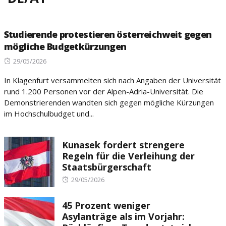
Studierende protestieren österreichweit gegen
mögliche Budgetkürzungen
Posted
29/05/2026
on
In Klagenfurt versammelten sich nach Angaben der Universität
rund 1.200 Personen vor der Alpen-Adria-Universität. Die
Demonstrierenden wandten sich gegen mögliche Kürzungen
im Hochschulbudget und...
Kunasek fordert strengere
Regeln für die Verleihung der
Staatsbürgerschaft
Posted
29/05/2026
on
45 Prozent weniger
Asylanträge als im Vorjahr: