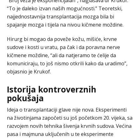
“Broj veza je eksponencijalan”, naglašava dr Krukof.
“To je daleko izvan naših mogućnosti.” Teoretski,
najjednostavnija transplantacija mozga bila bi
spajanje mozga i tijela na nivou kičmene moždine.
Hirurg bi mogao da poveže kožu, mišiće, krvne
sudove i kosti u vratu, pa čak i da poravna nerve
kičmene moždine, “ali da natjeramo te ćelije da
komuniciraju, to još nismo otkrili kako da uradimo”,
objasnio je Krukof.
Istorija kontroverznih
pokušaja
Ideja o transplantaciji glave nije nova. Eksperimenti
na životinjama započeti su još početkom 20. vijeka, sa
razvojem novih tehnika šivenja krvnih sudova. Većina
pasa i majmuna uključenih u te eksperimente