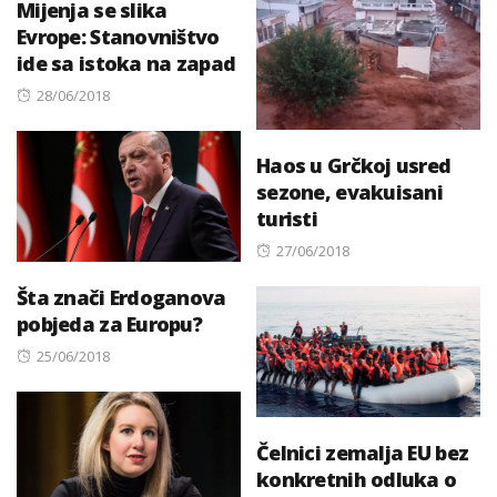
Mijenja se slika
Evrope: Stanovništvo
ide sa istoka na zapad
Posted
28/06/2018
on
Haos u Grčkoj usred
sezone, evakuisani
turisti
Posted
27/06/2018
on
Šta znači Erdoganova
pobjeda za Europu?
Posted
25/06/2018
on
Čelnici zemalja EU bez
konkretnih odluka o