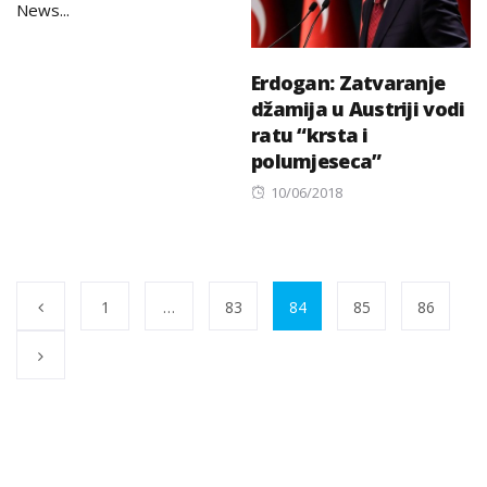
News...
Erdogan: Zatvaranje
džamija u Austriji vodi
ratu “krsta i
polumjeseca”
Posted
10/06/2018
on
1
…
83
84
85
86