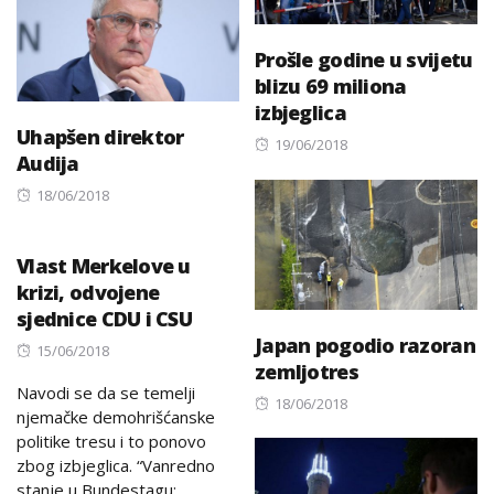
Prošle godine u svijetu
blizu 69 miliona
izbjeglica
Uhapšen direktor
Posted
19/06/2018
Audija
on
Posted
18/06/2018
on
Vlast Merkelove u
krizi, odvojene
sjednice CDU i CSU
Japan pogodio razoran
Posted
15/06/2018
zemljotres
on
Navodi se da se temelji
Posted
18/06/2018
njemačke demohrišćanske
on
politike tresu i to ponovo
zbog izbjeglica. “Vanredno
stanje u Bundestagu: