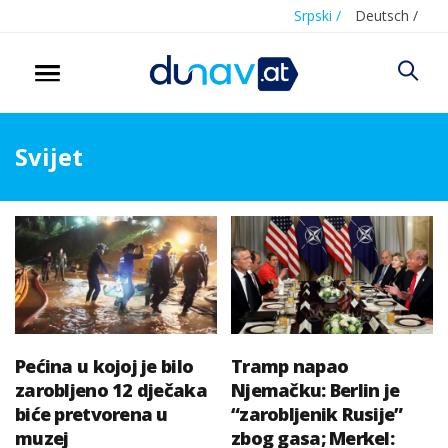
Srpski /
Deutsch /
Svijet
Pećina u kojoj je bilo
Tramp napao
zarobljeno 12 dječaka
Njemačku: Berlin je
biće pretvorena u
“zarobljenik Rusije”
muzej
zbog gasa; Merkel: