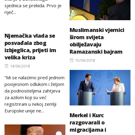
sjednica se prekida. Prvo je
riječ...
Muslimanski vjernici
Njemačka vlada se
širom svijeta
posvađala zbog
obilježavaju
izbjeglica, prijeti im
Ramazanski bajram
velika kriza
Posted
15/06/2018
Posted
14/06/2018
on
on
”Mi se nalazimo pred jednom
povijesnom odlukom i željom
da podnositeljima zahtjeva
za azilom koji su već
registrirani u nekoj zemlji
Europske unije ne...
Merkel i Kurc
razgovarali o
migracijama i