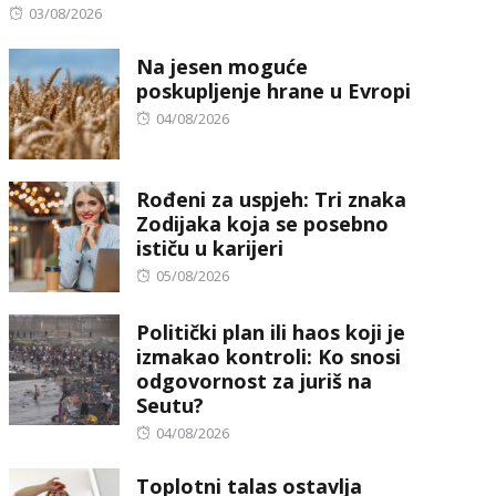
Posted
03/08/2026
on
Na jesen moguće
poskupljenje hrane u Evropi
Posted
04/08/2026
on
Rođeni za uspjeh: Tri znaka
Zodijaka koja se posebno
ističu u karijeri
Posted
05/08/2026
on
Politički plan ili haos koji je
izmakao kontroli: Ko snosi
odgovornost za juriš na
Seutu?
Posted
04/08/2026
on
Toplotni talas ostavlja