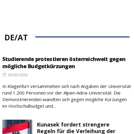
DE/AT
Studierende protestieren österreichweit gegen
mögliche Budgetkürzungen
Posted
29/05/2026
on
In Klagenfurt versammelten sich nach Angaben der Universität
rund 1.200 Personen vor der Alpen-Adria-Universität. Die
Demonstrierenden wandten sich gegen mögliche Kürzungen
im Hochschulbudget und...
Kunasek fordert strengere
Regeln für die Verleihung der