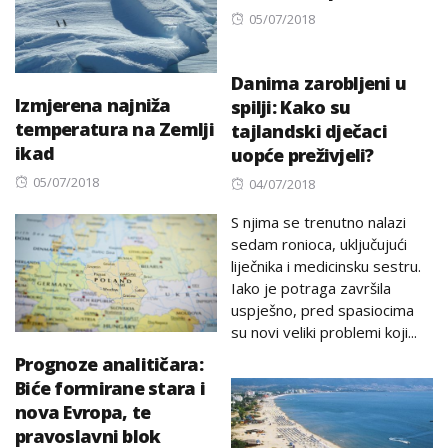
Posted
05/07/2018
on
Danima zarobljeni u
Izmjerena najniža
spilji: Kako su
temperatura na Zemlji
tajlandski dječaci
ikad
uopće preživjeli?
Posted
05/07/2018
Posted
04/07/2018
on
on
S njima se trenutno nalazi
sedam ronioca, uključujući
liječnika i medicinsku sestru.
Iako je potraga završila
uspješno, pred spasiocima
su novi veliki problemi koji...
Prognoze analitičara:
Biće formirane stara i
nova Evropa, te
pravoslavni blok