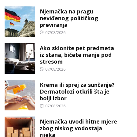
on
Njemačka na pragu
neviđenog političkog
previranja
Posted
07/08/2026
on
Ako sklonite pet predmeta
iz stana, bićete manje pod
stresom
Posted
07/08/2026
on
Krema ili sprej za sunčanje?
Dermatolozi otkrili šta je
bolji izbor
Posted
07/08/2026
on
Njemačka uvodi hitne mjere
zbog niskog vodostaja
rijeka