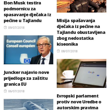
Elon Musk testira
podmornicu za
spasavanje dječaka iz
pećine u Tajlandu
Misija spašavanja
dječaka iz pećine na
Posted
09/07/2018
Tajlandu obustavljena
on
zbog nedostatka
kiseonika
Posted
08/07/2018
on
Juncker najavio nove
prijedloge za zaštitu
granica EU
Posted
06/07/2018
Evropski parlament
on
protiv nove Uredbe o
autorskim pravima