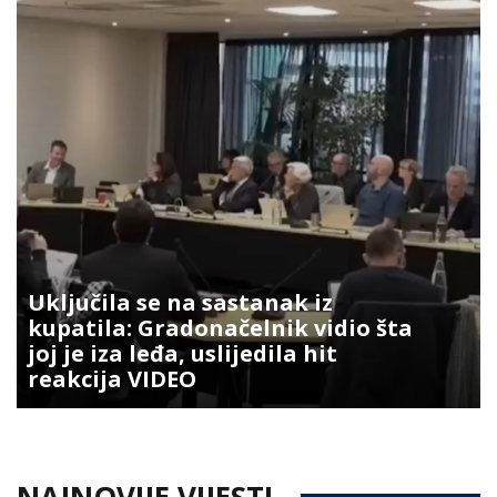
Uključila se na sastanak iz
kupatila: Gradonačelnik vidio šta
joj je iza leđa, uslijedila hit
reakcija VIDEO