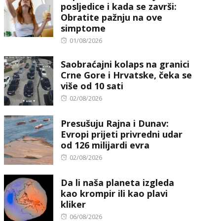
posljedice i kada se završi:
Obratite pažnju na ove
simptome
Posted
01/08/2026
on
Saobraćajni kolaps na granici
Crne Gore i Hrvatske, čeka se
više od 10 sati
Posted
02/08/2026
on
Presušuju Rajna i Dunav:
Evropi prijeti privredni udar
od 126 milijardi evra
Posted
02/08/2026
on
Da li naša planeta izgleda
kao krompir ili kao plavi
kliker
Posted
06/08/2026