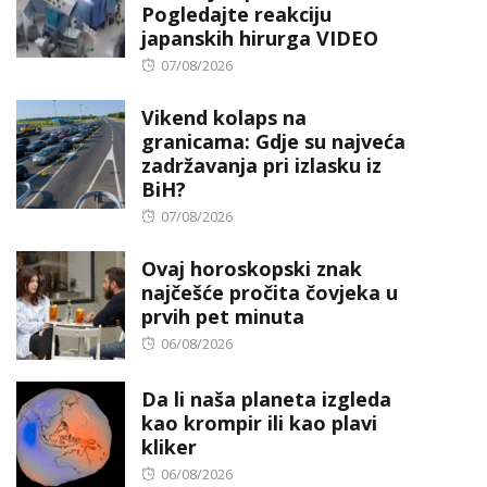
Pogledajte reakciju
japanskih hirurga VIDEO
Posted
07/08/2026
on
Vikend kolaps na
granicama: Gdje su najveća
zadržavanja pri izlasku iz
BiH?
Posted
07/08/2026
on
Ovaj horoskopski znak
najčešće pročita čovjeka u
prvih pet minuta
Posted
06/08/2026
on
Da li naša planeta izgleda
kao krompir ili kao plavi
kliker
Posted
06/08/2026