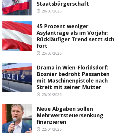
Staatsbürgerschaft
Posted
29/05/2026
on
45 Prozent weniger
Asylanträge als im Vorjahr:
Rückläufiger Trend setzt sich
fort
Posted
25/05/2026
on
Drama in Wien-Floridsdorf:
Bosnier bedroht Passanten
mit Maschinenpistole nach
Streit mit seiner Mutter
Posted
25/05/2026
on
Neue Abgaben sollen
Mehrwertsteuersenkung
finanzieren
Posted
22/04/2026