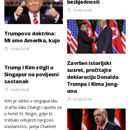
bezbjednosti
Posted
13/06/2018
on
Trumpova doktrina:
Mi smo Amerika, kujo
Posted
12/06/2018
on
Završen istorijski
Trump i Kim stigli u
susret, pročitajte
Singapur na povijesni
deklaraciju Donalda
sastanak
Trumpa i Kima Jong-
Posted
10/06/2018
una
on
Posted
12/06/2018
Kim je sletio u singapursku
on
zračnu luku Changi i uputio se
u hotel St. Regis, gdje bi
trebalo odsjesti njegovo
izaslanstvo, javlja Channel