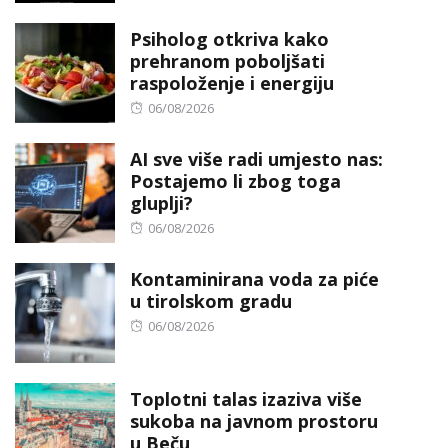
on
Psiholog otkriva kako
prehranom poboljšati
raspoloženje i energiju
Posted
06/08/2026
on
AI sve više radi umjesto nas:
Postajemo li zbog toga
gluplji?
Posted
06/08/2026
on
Kontaminirana voda za piće
u tirolskom gradu
Posted
06/08/2026
on
Toplotni talas izaziva više
sukoba na javnom prostoru
u Beču