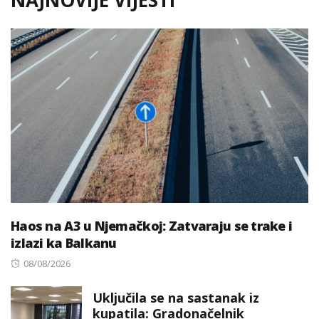
NAJNOVIJE VIJESTI
Haos na A3 u Njemačkoj: Zatvaraju se trake i
izlazi ka Balkanu
Posted
08/08/2026
on
Uključila se na sastanak iz
kupatila: Gradonačelnik