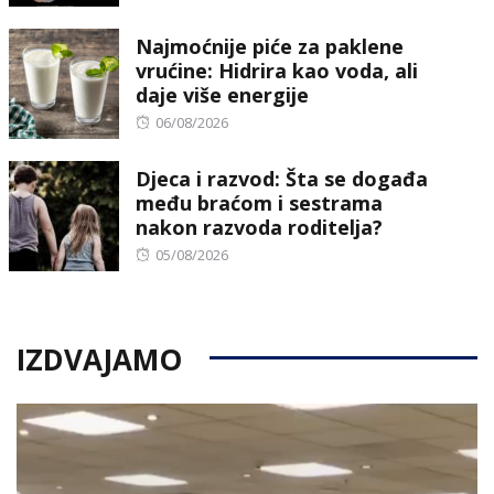
on
Najmoćnije piće za paklene
vrućine: Hidrira kao voda, ali
daje više energije
Posted
06/08/2026
on
Djeca i razvod: Šta se događa
među braćom i sestrama
nakon razvoda roditelja?
Posted
05/08/2026
on
IZDVAJAMO