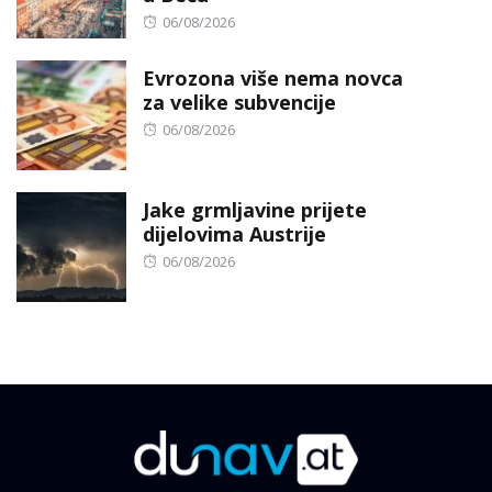
Posted
06/08/2026
on
Evrozona više nema novca
za velike subvencije
Posted
06/08/2026
on
Jake grmljavine prijete
dijelovima Austrije
Posted
06/08/2026
on