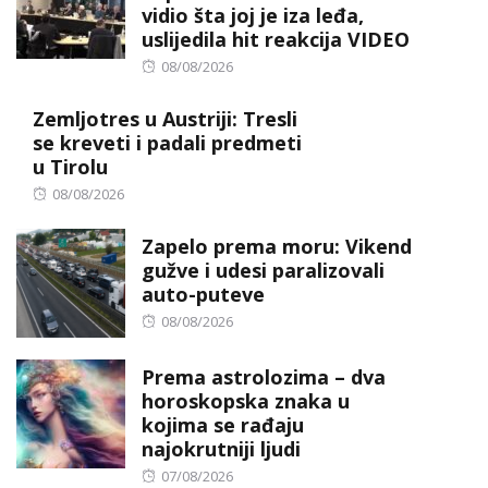
vidio šta joj je iza leđa,
uslijedila hit reakcija VIDEO
Posted
08/08/2026
on
Zemljotres u Austriji: Tresli
se kreveti i padali predmeti
u Tirolu
Posted
08/08/2026
on
Zapelo prema moru: Vikend
gužve i udesi paralizovali
auto-puteve
Posted
08/08/2026
on
Prema astrolozima – dva
horoskopska znaka u
kojima se rađaju
najokrutniji ljudi
Posted
07/08/2026