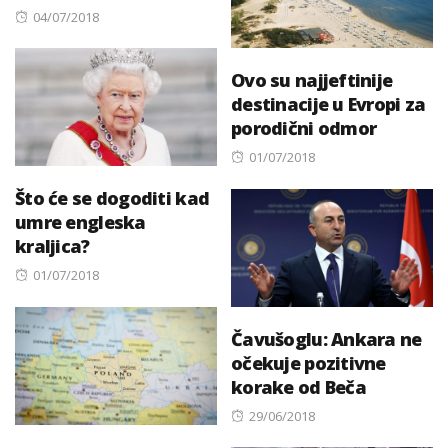
Posted
04/07/2018
on
Ovo su najjeftinije
destinacije u Evropi za
porodični odmor
Posted
01/07/2018
on
Što će se dogoditi kad
umre engleska
kraljica?
Posted
01/07/2018
on
Čavušoglu: Ankara ne
očekuje pozitivne
korake od Beča
Posted
29/06/2018
on