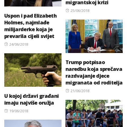
migrantskoj krizi
Posted
25/06/2018
Uspon i pad Elizabeth
on
Holmes, najmlađe
milijarderke koja je
prevarila cijeli svijet
Posted
24/06/2018
on
Trump potpisao
naredbu koja sprečava
razdvajanje djece
migranata od roditelja
Posted
21/06/2018
U kojoj državi građani
on
imaju najviše oružja
Posted
19/06/2018
on