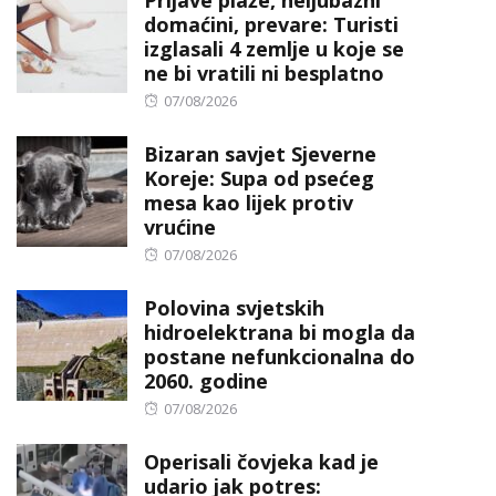
domaćini, prevare: Turisti
izglasali 4 zemlje u koje se
ne bi vratili ni besplatno
Posted
07/08/2026
on
Bizaran savjet Sjeverne
Koreje: Supa od psećeg
mesa kao lijek protiv
vrućine
Posted
07/08/2026
on
Polovina svjetskih
hidroelektrana bi mogla da
postane nefunkcionalna do
2060. godine
Posted
07/08/2026
on
Operisali čovjeka kad je
udario jak potres: