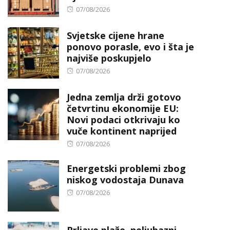
Posted
07/08/2026
on
Svjetske cijene hrane
ponovo porasle, evo i šta je
najviše poskupjelo
Posted
07/08/2026
on
Jedna zemlja drži gotovo
četvrtinu ekonomije EU:
Novi podaci otkrivaju ko
vuče kontinent naprijed
Posted
07/08/2026
on
Energetski problemi zbog
niskog vodostaja Dunava
Posted
07/08/2026
on
Prljave plaže, neljubazni