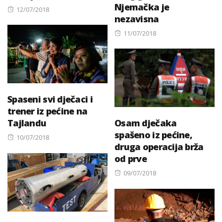
Njemačka je
Posted
12/07/2018
nezavisna
on
Posted
11/07/2018
on
Spaseni svi dječaci i
trener iz pećine na
Tajlandu
Osam dječaka
spašeno iz pećine,
Posted
10/07/2018
druga operacija brža
on
od prve
Posted
09/07/2018
on