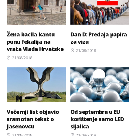
Žena bacila kantu
Dan D: Predaja papira
punu fekalija na
za vizu
vrata Vlade Hrvatske
Posted
21/08/2018
Posted
on
21/08/2018
on
Večernji list objavio
Od septembra u EU
sramotan tekst o
korištenje samo LED
Jasenovcu
sijalica
Posted
Posted
21/08/2018
21/08/2018