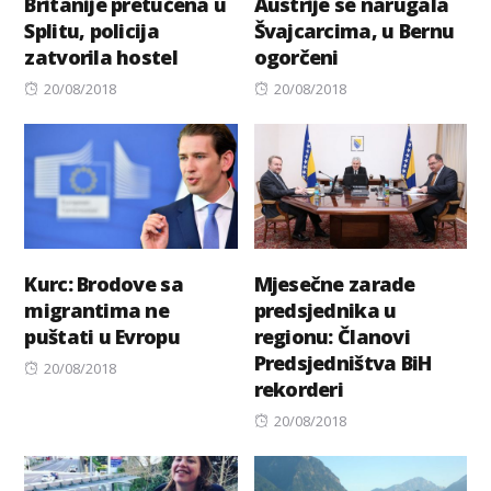
Britanije pretučena u
Austrije se narugala
Splitu, policija
Švajcarcima, u Bernu
zatvorila hostel
ogorčeni
Posted
Posted
20/08/2018
20/08/2018
on
on
Kurc: Brodove sa
Mjesečne zarade
migrantima ne
predsjednika u
puštati u Evropu
regionu: Članovi
Predsjedništva BiH
Posted
20/08/2018
rekorderi
on
Posted
20/08/2018
on