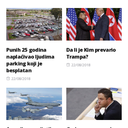
Punih 25 godina
Da li je Kim prevario
naplaćivao ljudima
Trampa?
parking koji je
Posted
22/08/2018
besplatan
on
Posted
22/08/2018
on