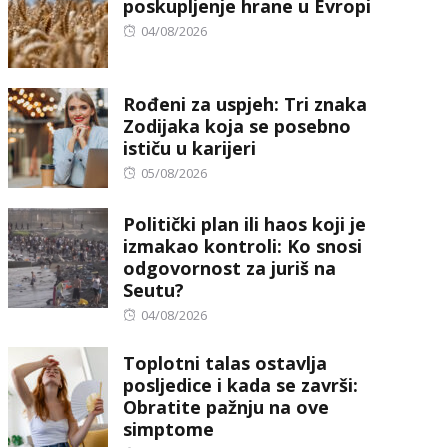
poskupljenje hrane u Evropi
Posted
04/08/2026
on
Rođeni za uspjeh: Tri znaka
Zodijaka koja se posebno
ističu u karijeri
Posted
05/08/2026
on
Politički plan ili haos koji je
izmakao kontroli: Ko snosi
odgovornost za juriš na
Seutu?
Posted
04/08/2026
on
Toplotni talas ostavlja
posljedice i kada se završi:
Obratite pažnju na ove
simptome