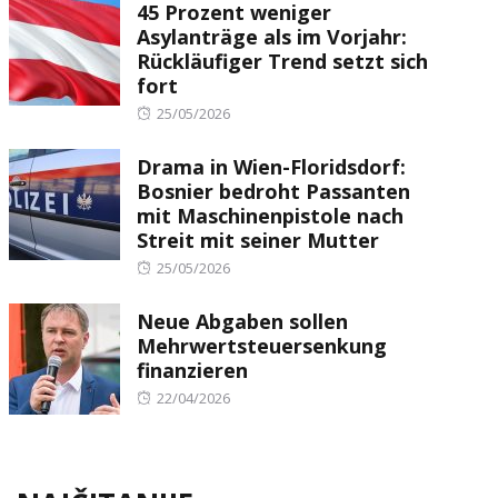
45 Prozent weniger
Asylanträge als im Vorjahr:
Rückläufiger Trend setzt sich
fort
Posted
25/05/2026
on
Drama in Wien-Floridsdorf:
Bosnier bedroht Passanten
mit Maschinenpistole nach
Streit mit seiner Mutter
Posted
25/05/2026
on
Neue Abgaben sollen
Mehrwertsteuersenkung
finanzieren
Posted
22/04/2026
on