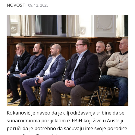
NOVOSTI
09. 12. 2025.
Kokanović je naveo da je cilj održavanja tribine da se
sunarodnicima porijeklom iz FBiH koji žive u Austriji
poruči da je potrebno da sačuvaju ime svoje porodice