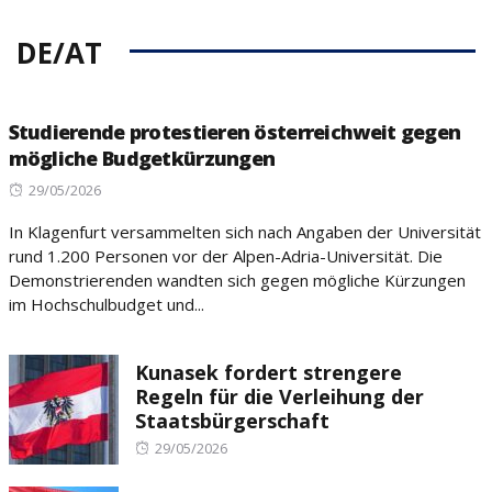
DE/AT
Studierende protestieren österreichweit gegen
mögliche Budgetkürzungen
Posted
29/05/2026
on
In Klagenfurt versammelten sich nach Angaben der Universität
rund 1.200 Personen vor der Alpen-Adria-Universität. Die
Demonstrierenden wandten sich gegen mögliche Kürzungen
im Hochschulbudget und...
Kunasek fordert strengere
Regeln für die Verleihung der
Staatsbürgerschaft
Posted
29/05/2026
on