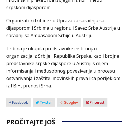
imovinskih prava Srba izbjeglih iz FBiH među
srpskom dijasporom.
Organizatori tribine su Uprava za saradnju sa
dijasporom i Srbima u regionu i Savez Srba Austrije u
saradnji sa Ambasadom Srbije u Austriji.
Tribina je okupila predstavnike institucija i
organizacija iz Srbije i Republike Srpske, kao i brojne
predstavnike srpske dijaspore u Austriji s ciljem
informisanja i međusobnog povezivanja u procesu
ostvarivanja i zaštite imovinskih prava lica porijeklom
iz FBiH, prenosi Srna.
Facebook
Twitter
Google+
Pinterest
PROČITAJTE JOŠ