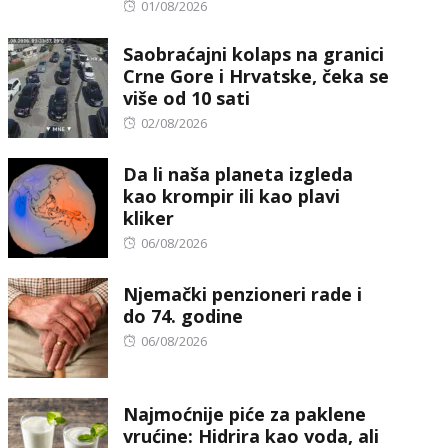
Posted
01/08/2026
on
Saobraćajni kolaps na granici
Crne Gore i Hrvatske, čeka se
više od 10 sati
Posted
02/08/2026
on
Da li naša planeta izgleda
kao krompir ili kao plavi
kliker
Posted
06/08/2026
on
Njemački penzioneri rade i
do 74. godine
Posted
06/08/2026
on
Najmoćnije piće za paklene
vrućine: Hidrira kao voda, ali