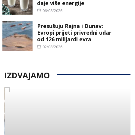
daje više energije
Posted
06/08/2026
on
Presušuju Rajna i Dunav:
Evropi prijeti privredni udar
od 126 milijardi evra
Posted
02/08/2026
on
IZDVAJAMO