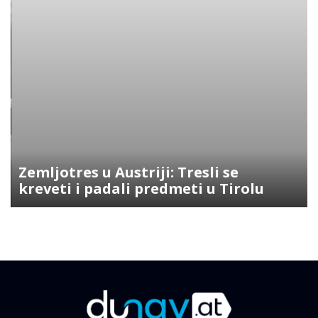
Zemljotres u Austriji: Tresli se
kreveti i padali predmeti u Tirolu