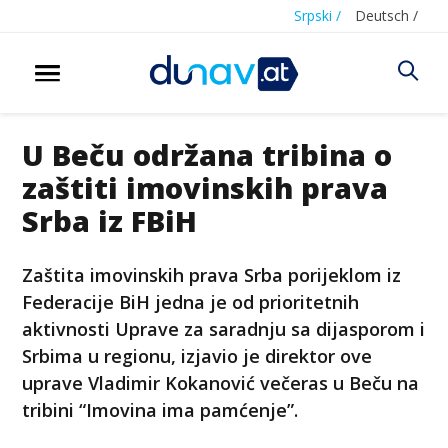
Srpski /
Deutsch /
U Beču održana tribina o
zaštiti imovinskih prava
Srba iz FBiH
Zaštita imovinskih prava Srba porijeklom iz
Federacije BiH jedna je od prioritetnih
aktivnosti Uprave za saradnju sa dijasporom i
Srbima u regionu, izjavio je direktor ove
uprave Vladimir Kokanović večeras u Beču na
tribini “Imovina ima pamćenje”.