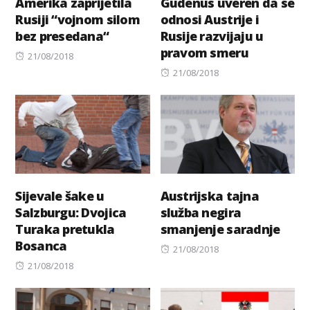
Amerika zaprijetila
Gudenus uveren da se
Rusiji “vojnom silom
odnosi Austrije i
bez presedana“
Rusije razvijaju u
pravom smeru
Posted
21/08/2018
on
Posted
21/08/2018
on
Sijevale šake u
Austrijska tajna
Salzburgu: Dvojica
služba negira
Turaka pretukla
smanjenje saradnje
Bosanca
Posted
21/08/2018
Posted
on
21/08/2018
on