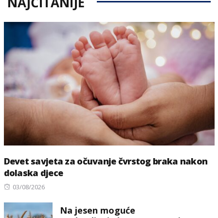
NAJČITANIJE
Devet savjeta za očuvanje čvrstog braka nakon
dolaska djece
Posted
03/08/2026
on
Na jesen moguće