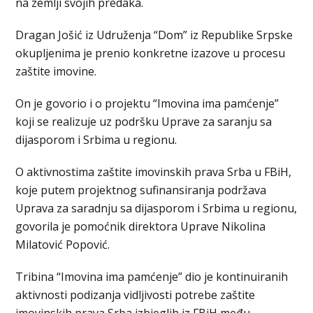
na zemlji svojih predaka.
Dragan Јošić iz Udruženja “Dom” iz Republike Srpske
okupljenima je prenio konkretne izazove u procesu
zaštite imovine.
On je govorio i o projektu “Imovina ima pamćenje”
koji se realizuje uz podršku Uprave za saranju sa
dijasporom i Srbima u regionu.
O aktivnostima zaštite imovinskih prava Srba u FBiH,
koje putem projektnog sufinansiranja podržava
Uprava za saradnju sa dijasporom i Srbima u regionu,
govorila je pomoćnik direktora Uprave Nikolina
Milatović Popović.
Tribina “Imovina ima pamćenje” dio je kontinuiranih
aktivnosti podizanja vidljivosti potrebe zaštite