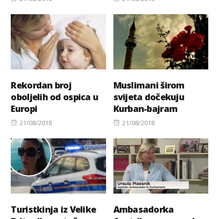
on
on
Rekordan broj
Muslimani širom
oboljelih od ospica u
svijeta dočekuju
Europi
Kurban-bajram
Posted
Posted
21/08/2018
21/08/2018
on
on
Turistkinja iz Velike
Ambasadorka