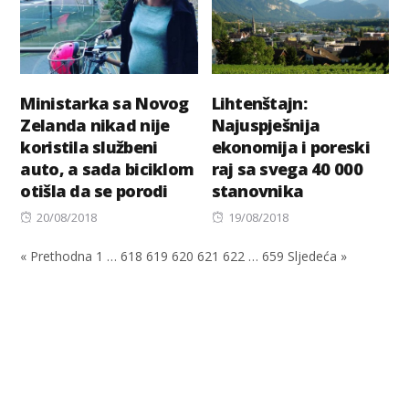
Ministarka sa Novog
Lihtenštajn:
Zelanda nikad nije
Najuspješnija
koristila službeni
ekonomija i poreski
auto, a sada biciklom
raj sa svega 40 000
otišla da se porodi
stanovnika
Posted
Posted
20/08/2018
19/08/2018
on
on
« Prethodna
1
…
618
619
620
621
622
…
659
Sljedeća »